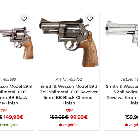
r.
493699
Art.
Nr.
493752
Art.
Nr.
4
son Model 29 8
Smith & Wesson Model 29 3
Smith & Wesson
ollmetall CO2
Zoll Vollmetall CO2 Revolver
5 Zoll Vollm
6mm BB Black-
6mm BB Black-Chrome-
Revolver 6mm
e-Finish
Finish
Fini
-
21
%
-
35
%
€
149,98€
152,98€
99,99€
159,
t verfügbar
vergriffen
vergri