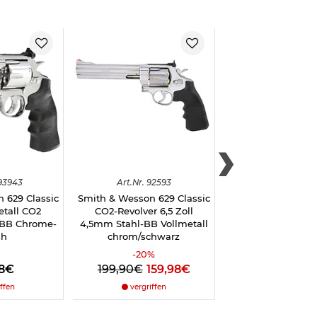
93943
Art.
Nr.
92593
Art.
Nr.
926
 629 Classic
Smith & Wesson 629 Classic
Umarex
etall CO2
CO2-Revolver 6,5 Zoll
Passformgürtelhol
 BB Chrome-
4,5mm Stahl-BB Vollmetall
Smith&Wesson M
sh
chrom/schwarz
braun
-
20
%
98€
199,90€
159,98€
14,98€
ffen
vergriffen
vergriffe