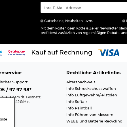
Gutscheine, Neuheiten, uvm.
Mit dem kostenlosen Kotte & Zeller Newsletter ble
profitierst zusätzlich von regelmäßigen Rabatt- un
nservice
Rechtliche Artikelinfos
ischer Support:
Altersnachweis
Info Schreckschusswaffen
5 / 97 97 98*
Info Luftgewehre/-Pistolen
in. aus dem dt. Festnetz,
Info Softair
nk max. 0,42€/Min.
Info Paintball
Kontakt
Info Führen von Messern
efreiheit
site
WEEE und Batterie Recycling
n A-Z