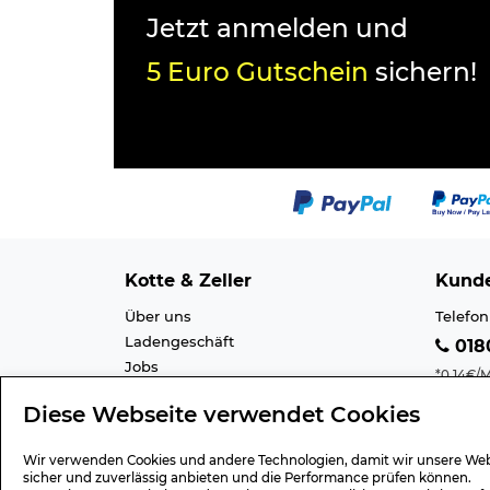
Jetzt anmelden und
5 Euro Gutschein
sichern!
Kotte & Zeller
Kunde
Über uns
Telefon
Ladengeschäft
0180
Jobs
*0,14€/M
Cookie-Einstellung
Mobilfu
Diese Webseite verwendet Cookies
Datenschutz
E-Mail 
AGB
Barrier
Wir verwenden Cookies und andere Technologien, damit wir unsere Web
Impressum
Lexiko
sicher und zuverlässig anbieten und die Performance prüfen können.