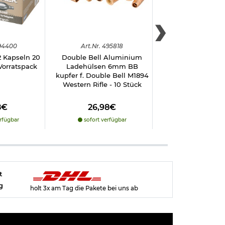
94400
Art.
Nr.
495818
Art.
Nr.
751
2 Kapseln 20
Double Bell Aluminium
Mil-Tec Stiefel T
 Vorratspack
Ladehülsen 6mm BB
Boots YKK-Zippe
kupfer f. Double Bell M1894
grey
Western Rifle - 10 Stück
8€
26,98€
54,98€
rfügbar
sofort verfügbar
sofort verfü
t
g
holt 3x am Tag die Pakete bei uns ab