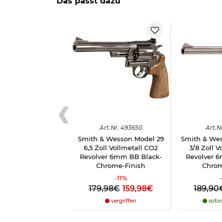
Das passt dazu
Art.
Nr.
493650
Art.
N
Smith & Wesson Model 29
Smith & Wes
6,5 Zoll Vollmetall CO2
3/8 Zoll V
Revolver 6mm BB Black-
Revolver 
Chrome-Finish
Chrom
-
11
%
179,98€
159,98€
189,90
vergriffen
sofor