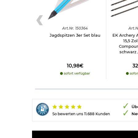
Art.
Nr.
150364
Art.
N
Jagdspitzen 3er Set blau
EK Archery 
15,5 Zo
Compoun
schwarz /
10,98€
3
sofort verfügbar
sofor
Übe
Ne
So bewerten uns 11.688 Kunden