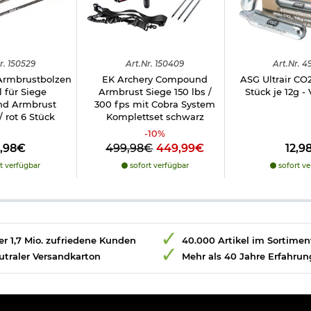
r.
150529
Art.
Nr.
150409
Art.
Nr.
4
Armbrustbolzen
EK Archery Compound
ASG Ultrair CO
ll für Siege
Armbrust Siege 150 lbs /
Stück je 12g -
d Armbrust
300 fps mit Cobra System
 rot 6 Stück
Komplettset schwarz
-
10
%
2,98€
499,98€
449,99€
12,9
t verfügbar
sofort verfügbar
sofort ve
r 1,7 Mio. zufriedene Kunden
40.000 Artikel im Sortimen
utraler Versandkarton
Mehr als 40 Jahre Erfahrun