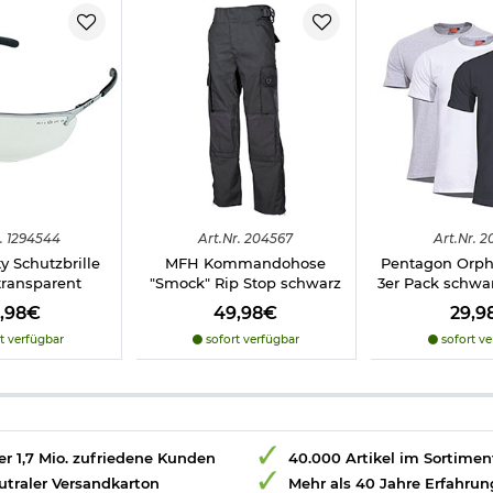
.
1294544
Art.
Nr.
204567
Art.
Nr.
2
y Schutzbrille
MFH Kommandohose
Pentagon Orph
transparent
"Smock" Rip Stop schwarz
3er Pack schwa
4,98€
49,98€
29,9
t verfügbar
sofort verfügbar
sofort ve
r 1,7 Mio. zufriedene Kunden
40.000 Artikel im Sortimen
utraler Versandkarton
Mehr als 40 Jahre Erfahrun