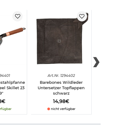
rtungsvollen
 lassen. Stets
94401
Art.
Nr.
1294402
Art.
Nr.
2942
ustahlpfanne
Barebones Wildleder
CJH Taschenmesse
el Skillet 23
Untersetzer Topflappen
I braun/sil
9"
schwarz
8€
14,98€
44,98€
rfügbar
nicht verfügbar
sofort verfü