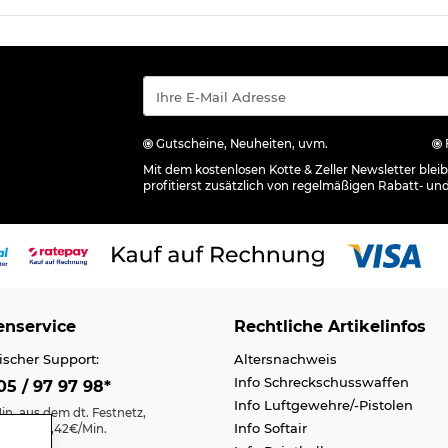
Gutscheine, Neuheiten, uvm.
Mit dem kostenlosen Kotte & Zeller Newsletter ble
profitierst zusätzlich von regelmäßigen Rabatt- un
nservice
Rechtliche Artikelinfos
ischer Support:
Altersnachweis
Info Schreckschusswaffen
5 / 97 97 98*
Info Luftgewehre/-Pistolen
in. aus dem dt. Festnetz,
Info Softair
nk max. 0,42€/Min.