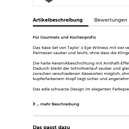
Artikelbeschreibung
Bewertungen
Für Gourmets und Küchenprofis
Das Käse-Set von Taylor`s Eye Witness mit vier 
Parmesan sauber und leicht, ohne dass die Kling
Die harte Keramikbeschichtung mit Anithaft-Effek
Dadurch bleibt der Schnittverlauf sauber und gle
zwischen verschiedenen Käsesorten möglich, ohne
kupferfarbenem Kropf liegt sicher und angenehm 
Das edle schwarze Design im eleganten Farbspi
außergewöhnlichen Küchenwerkzeug.
... mehr Beschreibung
Hinweis:
Die Messer sind spülmaschinengeeignet. 
per Hand mit warmem Wasser und mit einem milde
Nicht mit Stahlwolle oder Scheuermilch reinigen.
die Messer nicht in unmittelbarer Nähe von sch
Das passt dazu