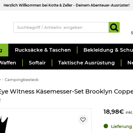
Herzlich Willkommen bei Kotte & Zeller - Deinem Abenteuer-Ausrüster!
S
g
Rucksäcke & Taschen
Bekleidung & Sch
Waffen
Softair
Taktische Ausrüstung
N
r
Campingbesteck
Eye Witness Käsemesser-Set Brooklyn Copper
2
18,98€
inkl
Lieferung 