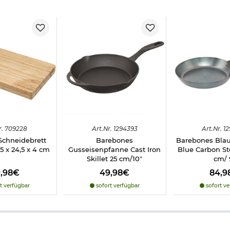
Schneidwerkzeuge und erfordern einen sorgfältigen und verantwo
ttverletzungen führen. Beim Reinigen besondere Vorsicht walten
en. Kein Spielzeug!
Brooklyn Copper 4-tlg. schwarz-kupfer:
r.
709228
Art.
Nr.
1294393
Art.
Nr.
12
chneidebrett
Barebones
Barebones Bla
 x 24,5 x 4 cm
Gusseisenpfanne Cast Iron
Blue Carbon Ste
m
Skillet 25 cm/10"
cm/ 
9,98€
49,98€
84,9
t verfügbar
sofort verfügbar
sofort ve