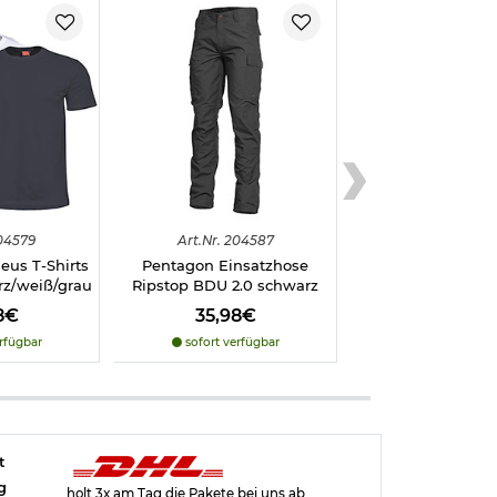
04579
Art.
Nr.
204587
eus T-Shirts
Pentagon Einsatzhose
rz/weiß/grau
Ripstop BDU 2.0 schwarz
8€
35,98€
rfügbar
sofort verfügbar
t
g
holt 3x am Tag die Pakete bei uns ab