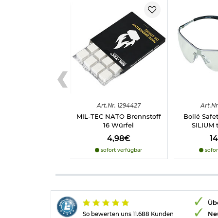
Art.
Nr.
1294427
Art.
Nr
MIL-TEC NATO Brennstoff
Bollé Safet
16 Würfel
SILIUM 
4,98€
1
sofort verfügbar
sofor
Übe
Ne
So bewerten uns 11.688 Kunden