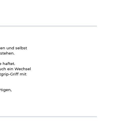
ten und selbst
tstehen.
 haftet.
auch ein Wechsel
rip-Griff mit
tigen,
n sie jedoch nur
btrocknen.
meiden, sollten