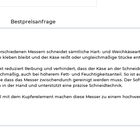
Bestpreisanfrage
verschiedenen Messern schneidet sämtliche Hart- und Weichkäsear
e kleben bleibt und der Käse reißt oder ungleichmäßige Stücke en
t reduziert Reibung und verhindert, dass der Käse an der Schneide
ichmäßig, auch bei höherem Fett- und Feuchtigkeitsanteil. So ist 
 dass das Messer zwischendurch gereinigt werden muss. Der Softg
in der Hand und unterstützt eine präzise Schneidtechnik.
el mit dem Kupferelement machen diese Messer zu einem hochwer
Um die Funktionalität der Messer bestmöglich zu erhalten, sollte
n Spülmittel gereinigt werden. Nach der Reinigung sofort gut a
 Um Kratzer auf den beschichteten Klingen und am Softgriff zu ver
arfen Gegenständen aufbewahrt werden.