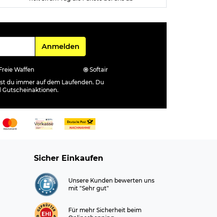
Für den Newsletter
Anmelden
Freie Waffen
Softair
ibst du immer auf dem Laufenden. Du
d Gutscheinaktionen.
Sicher Einkaufen
Unsere Kunden bewerten uns
mit "Sehr gut"
Für mehr Sicherheit beim