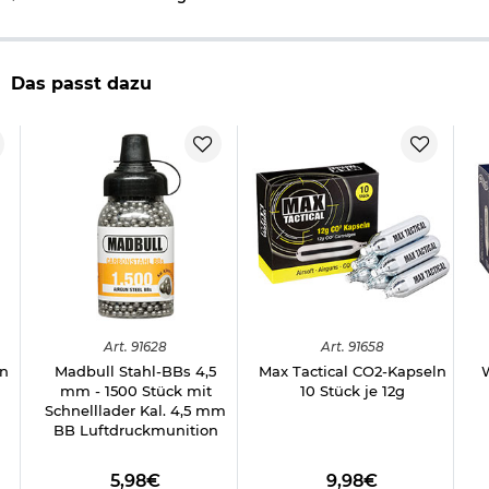
Material: Metall
Gewicht: ca. 600 g
Farbe: schwarz
Marke: Crosman
Das passt dazu
Hinweis: Richtiger
Umgang mit Druckluft-, Federdruckwaffen und CO2-Waffen
Herstellerinformationen
Verantwortliche Person für die EU
Art.
91628
Art.
91658
ln
Madbull Stahl-BBs 4,5
Max Tactical CO2-Kapseln
mm - 1500 Stück mit
10 Stück je 12g
Schnelllader Kal. 4,5 mm
BB Luftdruckmunition
5,98€
9,98€