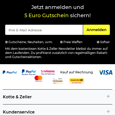
Jetzt anmelden und
5 Euro Gutschein
sichern!
Für den Newsle
Anmelden
Gutscheine, Neuheiten, uvm.
Freie Waffen
Softair
Mit dem kostenlosen Kotte & Zeller Newsletter bleibst du immer auf
dem Laufenden. Du profitierst zusätzlich von regelmäßigen Rabatt-
und Gutscheinaktionen.
Kotte & Zeller
Kundenservice