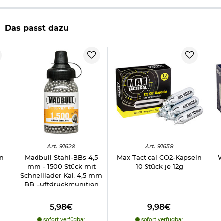
Hinweis: Richtiger
Umgang mit Druckluft-, Federdruckwaffen und CO2-Waffen
Das passt dazu
Herstellerinformationen
Art.
91628
Art.
91658
ln
Madbull Stahl-BBs 4,5
Max Tactical CO2-Kapseln
mm - 1500 Stück mit
10 Stück je 12g
Schnelllader Kal. 4,5 mm
BB Luftdruckmunition
5,98€
9,98€
sofort verfügbar
sofort verfügbar