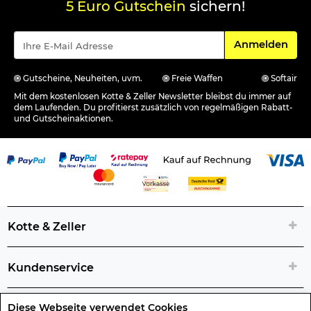
5 Euro Gutschein
sichern!
Für den Newsle
Anmelden
Gutscheine, Neuheiten, uvm.
Freie Waffen
Softair
Mit dem kostenlosen Kotte & Zeller Newsletter bleibst du immer auf
dem Laufenden. Du profitierst zusätzlich von regelmäßigen Rabatt-
und Gutscheinaktionen.
Kotte & Zeller
Kundenservice
Diese Webseite verwendet Cookies
Rechtliche Artikelinfos