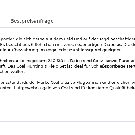
Bestpreisanfrage
portler, die sich gerne auf dem Feld und auf der Jagd beschäftigen
 Es besteht aus 6 Röhrchen mit verschiedenartigen Diabolos. Die d
 die Aufbewahrung im Regal oder Munitionsgürtel geeignet.
hrchen, also insgesamt 240 Stück. Dabei sind Spitz- sowie Rundko
. Das Coal Hunting & Field Set ist ideal für Schießsportbegeistert
uchen wollen.
onsstandards der Marke Coal präzise Flugbahnen und erreichen w
ten. Luftgewehrkugeln von Coal sind für konstante Qualität bek
m/0,58 g
m/0,62 g
0,56 g
4,49 mm/0,56 g
4,5 mm/0,56 g
4,52 mm/0,56 g