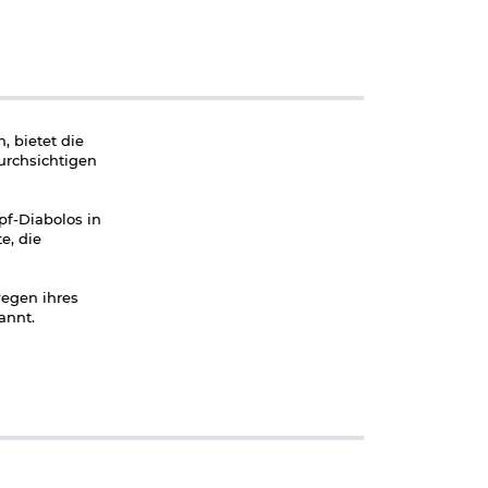
, bietet die
urchsichtigen
pf-Diabolos in
e, die
egen ihres
annt.