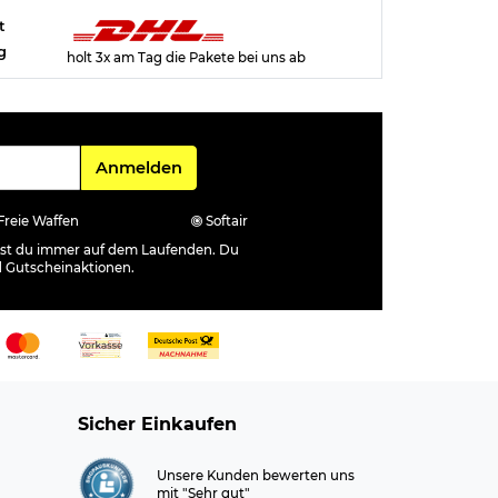
t
g
holt 3x am Tag die Pakete bei uns ab
Für den Newsletter
Anmelden
Freie Waffen
Softair
ibst du immer auf dem Laufenden. Du
d Gutscheinaktionen.
Sicher Einkaufen
Unsere Kunden bewerten uns
mit "Sehr gut"