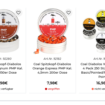
Pellets:
kwaffen und CO2-Waffen
r.
92280
Art.
Nr.
92182
Art.
Nr.
9
kopf-Diabolos
Coal Spitzkopf-Diabolos
Coal Diabolos W
gnum PMP Kal.
Orange Express PMP Kal.
4 Pack 250 S
150er Dose
4,5mm 200er Dose
Basic/Pointed/
Poin
,98€
7,98€
16,9
t verfügbar
vergriffen
nicht ve