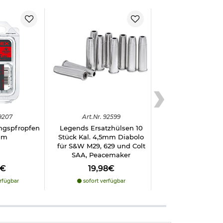
9207
Art.
Nr.
92599
ungspfropfen
Legends Ersatzhülsen 10
mm
Stück Kal. 4,5mm Diabolo
für S&W M29, 629 und Colt
SAA, Peacemaker
8€
19,98€
rfügbar
sofort verfügbar