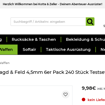
Herzlich Willkommen bei Kotte & Zeller - Deinem Abenteuer-Ausrüster!
S
g
Rucksäcke & Taschen
Bekleidung & Sch
Waffen
Softair
Taktische Ausrüstung
N
Waffen
Jagd & Feld 4,5mm 6er Pack 240 Stück Testse
9,98€
inkl.
kein Lief