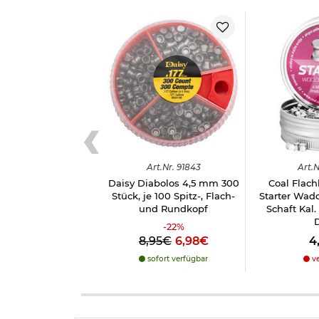
Art.
Nr.
91843
Art.
N
Daisy Diabolos 4,5 mm 300
Coal Flach
Stück, je 100 Spitz-, Flach-
Starter Wadcu
und Rundkopf
Schaft Kal
-
22
%
8,95€
6,98€
4
sofort verfügbar
ve