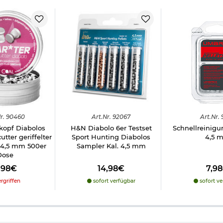
r.
90460
Art.
Nr.
92067
Art.
Nr.
kopf Diabolos
H&N Diabolo 6er Testset
Schnellreinig
tter geriffelter
Sport Hunting Diabolos
4,5 
. 4,5 mm 500er
Sampler Kal. 4,5 mm
Dose
,98€
14,98€
7,9
rgriffen
sofort verfügbar
sofort ve