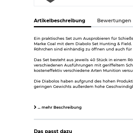
Artikelbeschreibung
Bewertungen
Ein praktisches Set zum Ausprobieren für Schießs
Marke Coal mit dem Diabolo Set Hunting & Field.
Röhrchen sind einhändig zu öffnen und auch für
Das Set besteht aus jeweils 40 Stück in einem Rö
verschiedenen Ausführungen mit geriffeltem Schaft
kosteneffektiv verschiedene Arten Munition vers
Die Diabolos haben aufgrund des hohen Produkti
geringen Gewichts außerdem hohe Geschwindigkei
Lieferumfang:
40 x Coal Pointed Spitzkopf Diabolos 4,5 m
... mehr Beschreibung
40 x Coal FX 450 Rundkopf Diabolos 4,5 m
40 x Coal Field Rundkopf Diabolos 4,5 mm/
40 x Coal Field Target Rundkopf Diabolos 
40 x Coal Field Target Rundkopf Diabolos 
Das passt dazu
40 x Coal Field Target Rundkopf Diabolos 