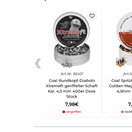
Details zu Coal Diabolo-Set Hunting & Field Line 
Kaliber 4,5 mm (.177)
6 Röhrchen mit je 40 Stück
insgesamt 240 Stück
Röhrchen einhändig zu öffnen
geeignet für Munitionsgürtel
Marke: Coal
Hinweis: Richtiger
Umgang mit Druckluft-, Federdruc
Art.
Nr.
92401
Art.
N
Herstellerinformationen
Coal Rundkopf-Diabolo
Coal Spitz
Xtremeft geriffelter Schaft
Golden Ma
Kal. 4,5 mm 400er Dose
4,5mm 
Stück
7,98€
7
vergriffen
nich