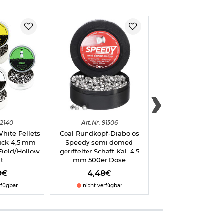
2140
Art.
Nr.
91506
Art.
Nr.
9046
hite Pellets
Coal Rundkopf-Diabolos
Coal Rundkopf D
tück 4,5 mm
Speedy semi domed
Starter Domed ger
Field/Hollow
geriffelter Schaft Kal. 4,5
Schaft Kal. 4,5
t
mm 500er Dose
Dose
8€
4,48€
6,80€
rfügbar
nicht verfügbar
sofort verfü