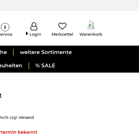
ervice
Login
Merkzettel
Warenkorb
uhe
weitere Sortimente
euheiten
% SALE
t
 MwSt zzgl.
Versand
ertermin bekannt