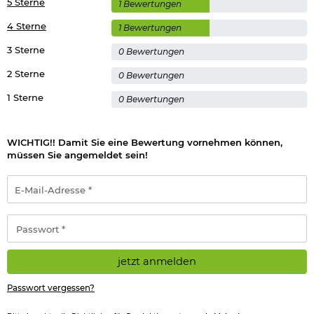
5 Sterne
1 Bewertungen
4 Sterne
1 Bewertungen
3 Sterne
0 Bewertungen
2 Sterne
0 Bewertungen
1 Sterne
0 Bewertungen
WICHTIG!! Damit Sie eine Bewertung vornehmen können,
müssen Sie angemeldet sein!
E-
Mail-
Adresse
*
Passwort
*
jetzt anmelden
Passwort vergessen?