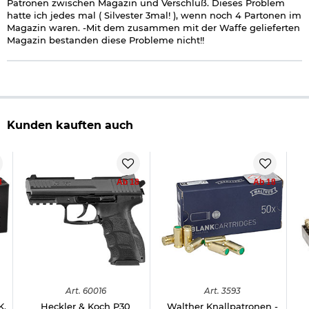
Patronen zwischen Magazin und Verschluß. Dieses Problem
hatte ich jedes mal ( Silvester 3mal! ), wenn noch 4 Partonen im
Magazin waren. -Mit dem zusammen mit der Waffe gelieferten
Magazin bestanden diese Probleme nicht!!
Kunden kauften auch
8
Ab 18
Ab 18
Art.
60016
Art.
3593
K.
Heckler & Koch P30
Walther Knallpatronen -