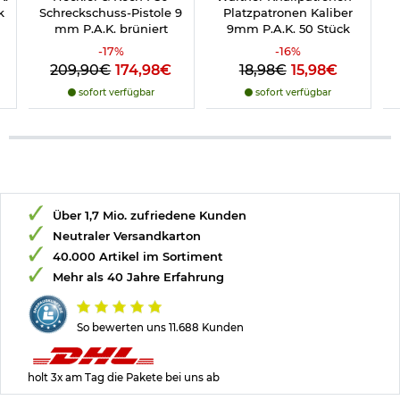
k
Schreckschuss-Pistole 9
Platzpatronen Kaliber
mm P.A.K. brüniert
9mm P.A.K. 50 Stück
-
17
%
-
16
%
209,90€
174,98€
18,98€
15,98€
sofort verfügbar
sofort verfügbar
Über 1,7 Mio. zufriedene Kunden
Neutraler Versandkarton
40.000 Artikel im Sortiment
Mehr als 40 Jahre Erfahrung
So bewerten uns 11.688 Kunden
holt 3x am Tag die Pakete bei uns ab