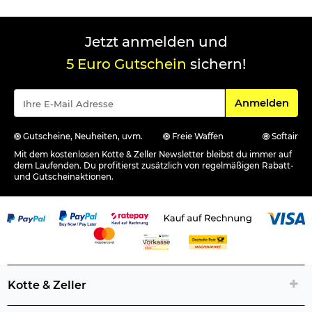
Jetzt anmelden und
5 Euro Gutschein
sichern!
Für den Newsle
Anmelden
Gutscheine, Neuheiten, uvm.
Freie Waffen
Softair
Mit dem kostenlosen Kotte & Zeller Newsletter bleibst du immer auf
dem Laufenden. Du profitierst zusätzlich von regelmäßigen Rabatt-
und Gutscheinaktionen.
Kotte & Zeller