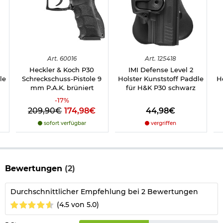
Art.
60016
Art.
125418
Heckler & Koch P30
IMI Defense Level 2
le
Schreckschuss-Pistole 9
Holster Kunststoff Paddle
H
mm P.A.K. brüniert
für H&K P30 schwarz
-
17
%
209,90€
174,98€
44,98€
sofort verfügbar
vergriffen
Bewertungen
(2)
Durchschnittlicher Empfehlung bei 2 Bewertungen
(4.5 von 5.0)