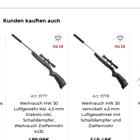
Kunden kauften auch
Ab 18
Ab 18
Art.
9777
Art.
9778
os
Weihrauch HW 30
Weihrauch HW 30
0
Luftgewehr Kal. 4,5 mm
vernickelt 4,5 mm
Diabolo inkl.
Luftgewehrset mit
Schalldämpfer,
Schalldämpfer und
Weihrauch Zielfernrohr
Zielfernrohr
4x32
489,98€
549,48€