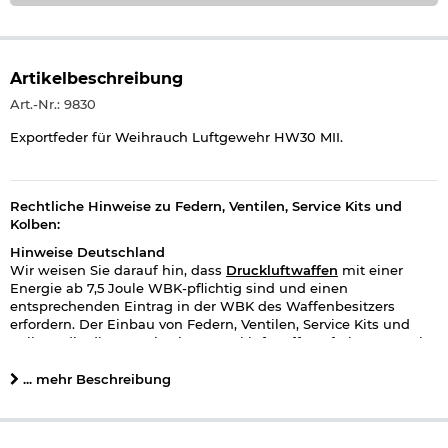
Artikelbeschreibung
Art.-Nr.: 9830
Exportfeder für Weihrauch Luftgewehr HW30 MII.
Rechtliche Hinweise zu Federn, Ventilen, Service Kits und
Kolben:
Hinweise Deutschland
Wir weisen Sie darauf hin, dass
Druckluftwaffen
mit einer
Energie ab 7,5 Joule WBK-pflichtig sind und einen
entsprechenden Eintrag in der WBK des Waffenbesitzers
erfordern. Der Einbau von Federn, Ventilen, Service Kits und
Kolben, die die Energie einer Druckluftwaffe auf über 7,5 Joule
erhöhen, ist eine genehmigunspflichtige Bearbeitung von
Schusswaffen. Der Einbau führt zum Erlöschen der rechtlichen
... mehr Beschreibung
Folgen aus der Anzeigebescheinigung nach § 9 Abs. 2
Beschussgesetz. Die Anzeigenprüfung ist bei der zuständigen
Behörde erneut einzuleiten. Die bearbeitete Waffe ist durch