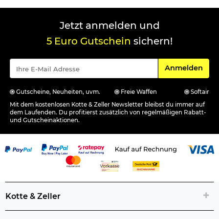
Jetzt anmelden und
5 Euro Gutschein
sichern!
Für den Newsle
Anmelden
Gutscheine, Neuheiten, uvm.
Freie Waffen
Softair
Mit dem kostenlosen Kotte & Zeller Newsletter bleibst du immer auf
dem Laufenden. Du profitierst zusätzlich von regelmäßigen Rabatt-
und Gutscheinaktionen.
Kotte & Zeller