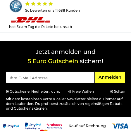
So bewerten uns 11.688 Kunden
holt 3x am Tag die Pakete bei uns ab
Jetzt anmelden und
5 Euro Gutschein
sichern!
Für den Newsle
Anmelden
Gutscheine, Neuheiten, uvm.
Freie Waffen
Softair
Mit dem kostenlosen Kotte & Zeller Newsletter bleibst du immer auf
dem Laufenden. Du profitierst zusätzlich von regelmäßigen Rabatt-
und Gutscheinaktionen.