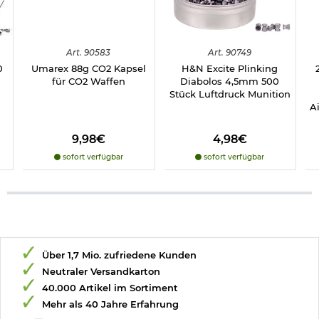
Art.
90583
Art.
90749
0
Umarex 88g CO2 Kapsel
H&N Excite Plinking
für CO2 Waffen
Diabolos 4,5mm 500
Stück Luftdruck Munition
A
9,98€
4,98€
sofort verfügbar
sofort verfügbar
Über 1,7 Mio. zufriedene Kunden
Neutraler Versandkarton
40.000 Artikel im Sortiment
Mehr als 40 Jahre Erfahrung