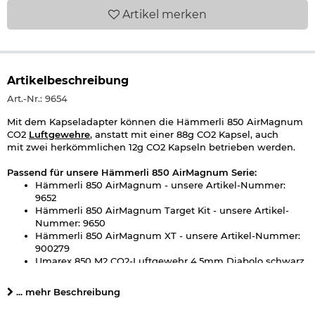
Artikel
merken
Artikelbeschreibung
Art.-Nr.: 9654
Mit dem Kapseladapter können die Hämmerli 850 AirMagnum
CO2
Luftgewehre
, anstatt mit einer 88g CO2 Kapsel, auch
mit zwei herkömmlichen 12g CO2 Kapseln betrieben werden.
Passend für unsere Hämmerli 850 AirMagnum Serie:
Hämmerli 850 AirMagnum - unsere Artikel-Nummer:
9652
Hämmerli 850 AirMagnum Target Kit - unsere Artikel-
Nummer: 9650
Hämmerli 850 AirMagnum XT - unsere Artikel-Nummer:
900279
Umarex 850 M2 CO2-Luftgewehr 4,5mm Diabolo schwarz
- unsere Artikel-Nummer: 92247
Umarex 850 M2 XT KIT CO2-Luftgewehr 4,5mm Diabolo
... mehr Beschreibung
schwarz - unsere Artikel-Nummer: 92249
UX 850 M2 Target Kit CO2-Luftgewehr Kal. 4,5mm Diabolo