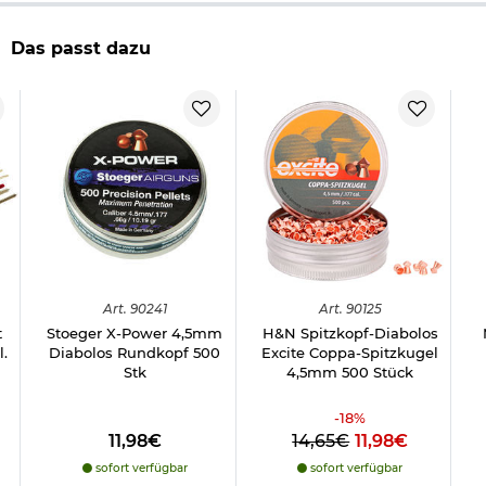
Gewicht pro Diabolo: ca. 0,69 g / 10.65 gr.
Form: Rundkopf
Das passt dazu
verkupfert
glatter Schaft
empfohlene Mündungsenergie: min. 16 Joule
Distanz: max. 50 Meter
Material: Blei (verkupfert)
Marke: H&N
Made in Germany
Herstellerinformationen
Art.
90241
Art.
90125
t
Stoeger X-Power 4,5mm
H&N Spitzkopf-Diabolos
l.
Diabolos Rundkopf 500
Excite Coppa-Spitzkugel
Stk
4,5mm 500 Stück
-
18
%
11,98€
14,65€
11,98€
sofort verfügbar
sofort verfügbar