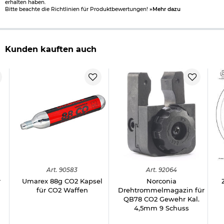
erhalten haben.
Bitte beachte die Richtlinien für Produktbewertungen!
»Mehr dazu
Kunden kauften auch
Art.
90583
Art.
92064
r
Umarex 88g CO2 Kapsel
Norconia
für CO2 Waffen
Drehtrommelmagazin für
QB78 CO2 Gewehr Kal.
4,5mm 9 Schuss