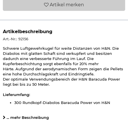
Artikel
merken
Artikelbeschreibung
Art.-Nr.: 92156
Schwere Luftgewehrkugel für weite Distanzen von H&N. Die
Diabolos mit glatten Schaft sind verkupfert und besitzen
dadurch eine verbesserte Führung im Lauf. Die
Kupferbeschichtung sorgt ebenfalls für 20% mehr
Härte. Aufgrund der aerodynamischen Form zeigen die Pellets
eine hohe Durchschlagskraft und Eindringtiefe.
Der optimale Verwendungsbereich der H&N Baracuda Power
liegt bei bis zu 50 Meter.
Lieferumfang:
300 Rundkopf-Diabolos Baracuda Power von H&N
wiederverschließbare Dose
Details zu H&N Rundkopf-Diabolos Baracuda Power 4,5mm:
... mehr Beschreibung
Kaliber: 4,5 mm (.177)