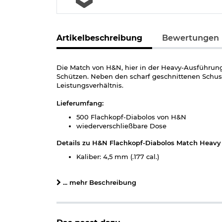
Artikelbeschreibung
Bewertungen
Die Match von H&N, hier in der Heavy-Ausführung
Schützen. Neben den scharf geschnittenen Schu
Leistungsverhältnis.
Lieferumfang:
500 Flachkopf-Diabolos von H&N
wiederverschließbare Dose
Details zu H&N Flachkopf-Diabolos Match Heav
Kaliber: 4,5 mm (.177 cal.)
Länge pro Diabolo: 6 mm
Gewicht pro Diabolo: ca. 0,53 g
... mehr Beschreibung
Form: Flachkopf
glatter Schaft
empfohlene Mündungsenergie: 7,5 Joule
Distanz: max. 10 Meter
Material: Blei