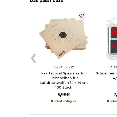
Das passt dazu
Marke: H&N
Made in Germany
Herstellerinformationen
Art.
Nr.
90732
Art.
Max Tactical Spezialkarton
Schnellrein
Zielscheiben für
4
Luftdruckwaffen 14 x 14 cm
100 Stück
5,98€
7
sofort verfügbar
sofor