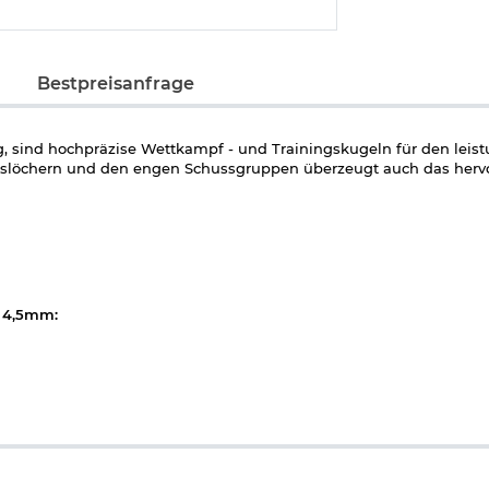
Bestpreisanfrage
, sind hochpräzise Wettkampf - und Trainingskugeln für den leist
sslöchern und den engen Schussgruppen überzeugt auch das hervo
y 4,5mm: