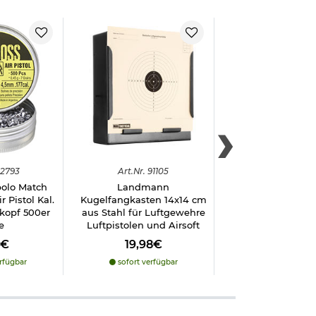
2793
Art.
Nr.
91105
Art.
Nr.
9115
bolo Match
Landmann
Umarex Patrol Lu
 Pistol Kal.
Kugelfangkasten 14x14 cm
Kal. 4,5mm Diabo
kopf 500er
aus Stahl für Luftgewehre
Zielfernro
e
Luftpistolen und Airsoft
-
15
%
8€
19,98€
149,90€
127
rfügbar
sofort verfügbar
vergriffe