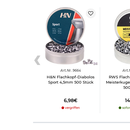
Art.
Nr.
9664
Art.
H&N Flachkopf-Diabolos
RWS Flach
Sport 4,5mm 500 Stück
Meisterkuge
500
6,98€
1
vergriffen
sofor