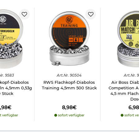
Nr.
9583
Art.
Nr.
90504
Art.
Nr.
9
kopf-Diabolos
RWS Flachkopf-Diabolos
Air Boss Dia
ln 4,5mm 0,53g
Training 4,5mm 500 Stück
Competition Air
 Stück
4,5 mm Flach
Dos
4,98€
8,98€
6,9
t verfügbar
sofort verfügbar
sofort ve