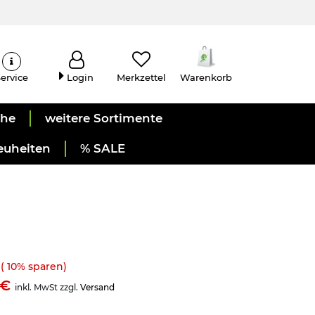
ervice
Login
Merkzettel
Warenkorb
uhe
weitere Sortimente
euheiten
% SALE
(
10
% sparen)
98€
inkl. MwSt zzgl.
Versand