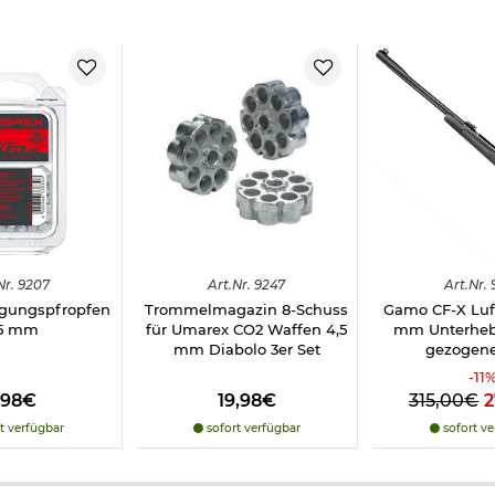
Nr.
9207
Art.
Nr.
9247
Art.
Nr.
igungspfropfen
Trommelmagazin 8-Schuss
Gamo CF-X Luf
,5 mm
für Umarex CO2 Waffen 4,5
mm Unterheb
mm Diabolo 3er Set
gezogene
-
11
,98€
19,98€
315,00€
2
t verfügbar
sofort verfügbar
sofort ve