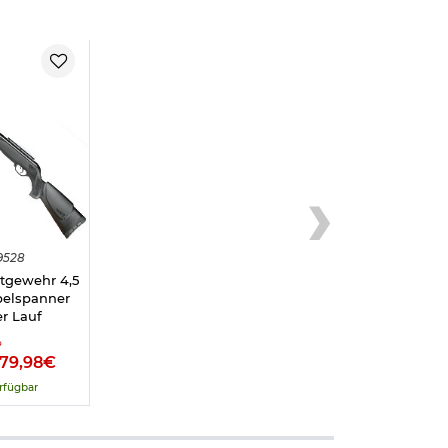
9528
tgewehr 4,5
elspanner
r Lauf
%
79,98€
rfügbar