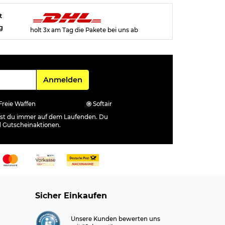
t
g
holt 3x am Tag die Pakete bei uns ab
Für den Newsletter
Anmelden
Freie Waffen
Softair
ibst du immer auf dem Laufenden. Du
d Gutscheinaktionen.
Sicher Einkaufen
Unsere Kunden bewerten uns