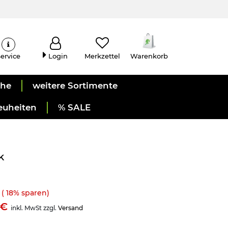
ervice
Login
Merkzettel
Warenkorb
uhe
weitere Sortimente
euheiten
% SALE
k
(
18
% sparen)
98€
inkl. MwSt zzgl.
Versand