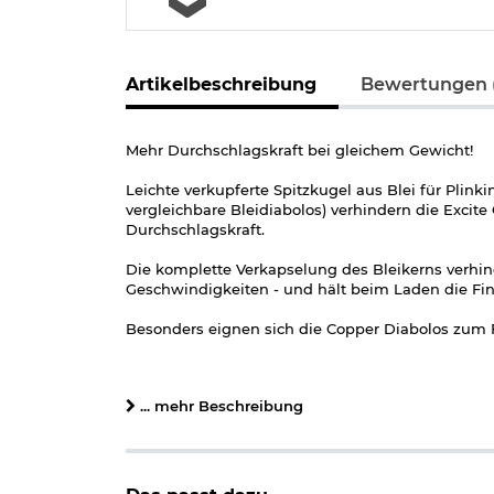
Artikelbeschreibung
Bewertungen 
Mehr Durchschlagskraft bei gleichem Gewicht!
Leichte verkupferte Spitzkugel aus Blei für Plin
vergleichbare Bleidiabolos) verhindern die Excit
Durchschlagskraft.
Die komplette Verkapselung des Bleikerns verhi
Geschwindigkeiten - und hält beim Laden die Fin
Besonders eignen sich die Copper Diabolos zum Fr
Lieferumfang:
500 Spitzkopf-Diabolos von H&N
... mehr Beschreibung
wiederverschließbare Dose
Details zu H&N Spitzkopf-Diabolos Excite Coppa
Kaliber: 4,5 mm (.177 cal.)