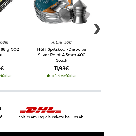
0818
Art.
Nr.
9617
Art.
Nr.
998
 88 g CO2
H&N Spitzkopf-Diabolos
H&N Flachkopf-D
el
Silver Point 4,5mm 400
Excite Econ II 4
Stück
Stück
8€
11,98€
4,80€
rfügbar
sofort verfügbar
sofort verfü
t
g
holt 3x am Tag die Pakete bei uns ab