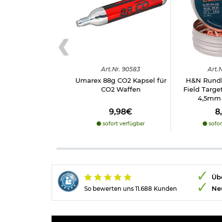
Art.
Nr.
90583
Art.
N
Umarex 88g CO2 Kapsel für
H&N Rundk
CO2 Waffen
Field Targe
4,5mm 
9,98€
8
sofort verfügbar
sofor
Übe
Ne
So bewerten uns 11.688 Kunden