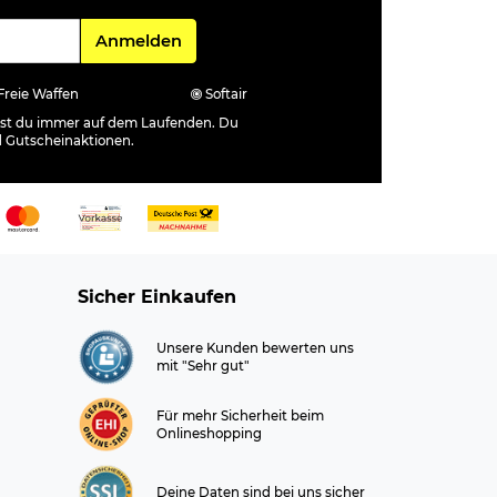
Für den Newsletter
Anmelden
Freie Waffen
Softair
ibst du immer auf dem Laufenden. Du
d Gutscheinaktionen.
Sicher Einkaufen
Unsere Kunden bewerten uns
mit "Sehr gut"
Für mehr Sicherheit beim
Onlineshopping
Deine Daten sind bei uns sicher