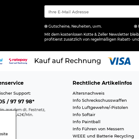
Gutscheine, Neuheiten, uvm.
Mit dem kostenlosen Kotte & Zeller Newsletter ble
profitierst zusätzlich von regelmäßigen Rabatt- un
nservice
Rechtliche Artikelinfos
ischer Support:
Altersnachweis
Info Schreckschusswaffen
5 / 97 97 98*
Info Luftgewehre/-Pistolen
in. aus dem dt. Festnetz,
Info Softair
nk max. 0,42€/Min.
Info Paintball
Kontakt
Info Führen von Messern
efreiheit
site
WEEE und Batterie Recycling
n A-Z