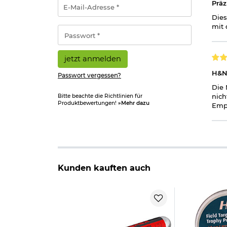
E-
Präz
Mail-
Dies
Adresse
mit 
*
Passwort
*
jetzt anmelden
H&N 
Passwort vergessen?
Die 
nich
Bitte beachte die Richtlinien für
Produktbewertungen!
»Mehr dazu
Empf
Kunden kauften auch