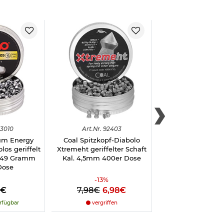
3010
Art.
Nr.
92403
Art.
Nr.
929
m Energy
Coal Spitzkopf-Diabolo
Apolo Diabolos Co
los geriffelt
Xtremeht geriffelter Schaft
4,5 mm Spitzkop
0,49 Gramm
Kal. 4,5mm 400er Dose
Packung
Dose
-
13
%
8€
7,98€
6,98€
1,49€
rfügbar
vergriffen
nicht verfüg