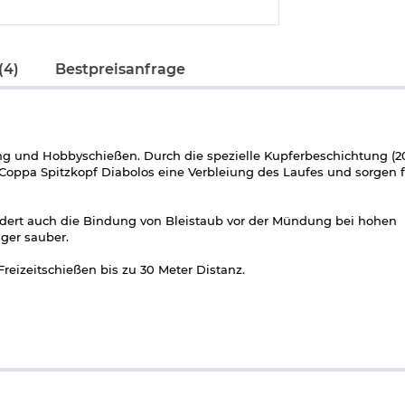
(4)
Bestpreisanfrage
king und Hobbyschießen. Durch die spezielle Kupferbeschichtung (2
e Coppa Spitzkopf Diabolos eine Verbleiung des Laufes und sorgen 
ndert auch die Bindung von Bleistaub vor der Mündung bei hohen
ger sauber.
eizeitschießen bis zu 30 Meter Distanz.
-Spitzkugel 4,5mm: