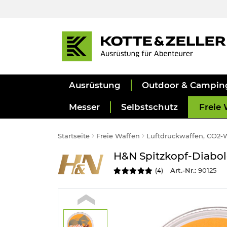
Ausrüstung
Outdoor & Campin
Messer
Selbstschutz
Freie 
Startseite
Freie Waffen
Luftdruckwaffen, CO2-
H&N Spitzkopf-Diabol
Art.-Nr.:
90125
(
4
)