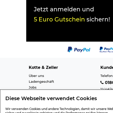
Jetzt anmelden und
5 Euro Gutschein
sichern!
Kotte & Zeller
Kunde
Über uns
Telefon
Ladengeschäft
0180
Jobs
*0,14€/M
Cookie-Einstellung
Mobilfu
Diese Webseite verwendet Cookies
Datenschutz
E-Mail 
AGB
Barrier
Wir verwenden Cookies und andere Technologien, damit wir unsere Web
Impressum
Lexiko