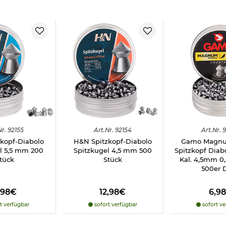
Nr.
92155
Art.
Nr.
92154
Art.
Nr.
9
kopf-Diabolo
H&N Spitzkopf-Diabolo
Gamo Magnu
l 5,5 mm 200
Spitzkugel 4,5 mm 500
Spitzkopf Diabo
tück
Stück
Kal. 4,5mm 
500er 
,98€
12,98€
6,9
t verfügbar
sofort verfügbar
sofort ve