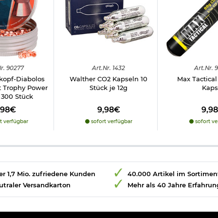
r.
90277
Art.
Nr.
1432
Art.
Nr.
9
opf-Diabolos
Walther CO2 Kapseln 10
Max Tactical
t Trophy Power
Stück je 12g
Kaps
300 Stück
,98€
9,98€
9,9
t verfügbar
sofort verfügbar
sofort ve
r 1,7 Mio. zufriedene Kunden
40.000 Artikel im Sortimen
utraler Versandkarton
Mehr als 40 Jahre Erfahrun