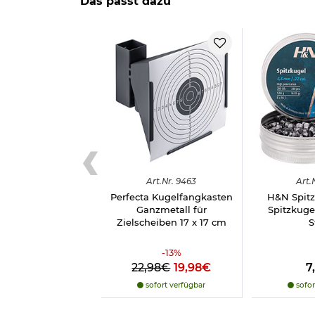
Das passt dazu
Länge pro Diabolo: 6,5 mm
Gewicht pro Diabolo: ca. 0,49 g
Form: Spitzkopf
glatter Schaft
empfohlene Mündungsenergie: 3,5 Joule
Distanz: max. 30 Meter
Material: Blei, kupferbeschichtet
Marke: H&N
Made in Germany
Herstellerinformationen
Art.
Nr.
9463
Art.
Perfecta Kugelfangkasten
H&N Spitz
Ganzmetall für
Spitzkuge
Zielscheiben 17 x 17 cm
S
-
13
%
22,98€
19,98€
7
sofort verfügbar
sofor