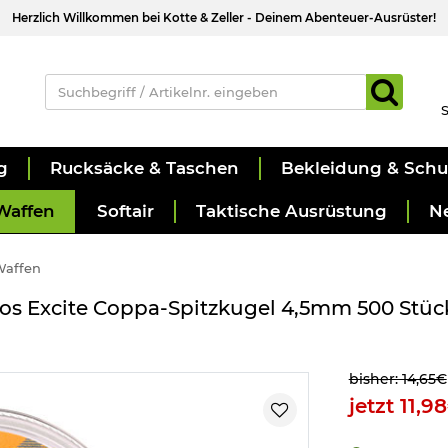
Herzlich Willkommen bei Kotte & Zeller - Deinem Abenteuer-Ausrüster!
S
g
Rucksäcke & Taschen
Bekleidung & Sch
Waffen
Softair
Taktische Ausrüstung
N
Waffen
os Excite Coppa-Spitzkugel 4,5mm 500 Stüc
bisher: 14,65€
jetzt 11,