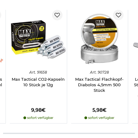
Art.
91658
Art.
90728
s
Max Tactical CO2-Kapseln
Max Tactical Flachkopf-
L
el
10 Stück je 12g
Diabolos 4,5mm 500
S
Stück
9,98€
5,98€
sofort verfügbar
sofort verfügbar