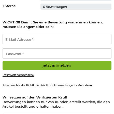
1 Sterne
0 Bewertungen
Hinweis: Richtiger
Umgang mit Druckluft-, Federdruckwaffen und CO2-Waffen
WICHTIG!! Damit Sie eine Bewertung vornehmen können,
Herstellerinformationen
müssen Sie angemeldet sein!
E-
Verantwortliche Person für die EU
Mail-
Adresse
*
Passwort
*
jetzt anmelden
Passwort vergessen?
Bitte beachte die Richtlinien für Produktbewertungen!
»Mehr dazu
Wir setzen auf den Verifizierten Kauf!
Bewertungen können nur von Kunden erstellt werden, die den
Artikel bestellt und erhalten haben.