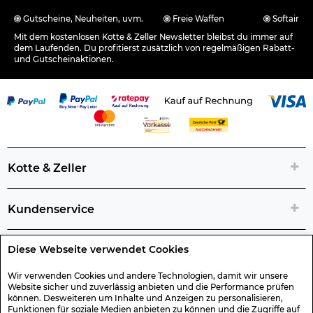
Gutscheine, Neuheiten, uvm.
Freie Waffen
Softair
Mit dem kostenlosen Kotte & Zeller Newsletter bleibst du immer auf
dem Laufenden. Du profitierst zusätzlich von regelmäßigen Rabatt-
und Gutscheinaktionen.
Kotte & Zeller
Kundenservice
Diese Webseite verwendet Cookies
Rechtliche Artikelinfos
Wir verwenden Cookies und andere Technologien, damit wir unsere
Website sicher und zuverlässig anbieten und die Performance prüfen
Geschenk-Gutscheine
können. Desweiteren um Inhalte und Anzeigen zu personalisieren,
Funktionen für soziale Medien anbieten zu können und die Zugriffe auf