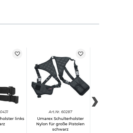
0431
Art.
Nr.
60287
Art.
Nr.
600
holster links
Umarex Schulterholster
Mil-Tec Schulter
arz
Nylon für große Pistolen
schwarz ,rechts u
schwarz
geeignet