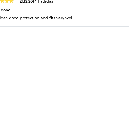
21.12.2014 |
adidas
 good
ides good protection and fits very well