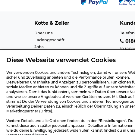
Kotte & Zeller
Kunde
Über uns
Telefon
Ladengeschäft
0180
Jobs
*0,14€/M
Cookie-Einstellung
Mobilfu
Diese Webseite verwendet Cookies
Datenschutz
E-Mail 
AGB
Barrier
Wir verwenden Cookies und andere Technologien, damit wir unsere Web
Impressum
Lexiko
sicher und zuverlässig anbieten und die Performance prüfen können.
Desweiteren um Inhalte und Anzeigen zu personalisieren, Funktionen f
soziale Medien anbieten zu können und die Zugriffe auf unsere Website 
analysieren. Damit das funktioniert, sammeln wir Daten über unsere Nu
und wie sie unsere Angebote auf welchen Geräten nutzen. Mit Klick auf
Geschenk-Gutscheine
Versa
stimmst Du der Verwendung von Cookies und anderen Technologien zu
Verarbeitung Deiner Daten zu, einschließlich der Übermittlung an unse
Wert 15,- Euro
Versan
Marketingpartner (Dritte).
Wert 30,- Euro
Rücks
Weitere Details und alle Optionen findest du in den
"Einstellungen"
. Du
Wert 50,- Euro
Widerr
kannst diese auch später jederzeit anpassen. Detaillierte Informationen
Wert 75,- Euro
Widerr
wie du deine Einwilligung jederzeit widerrufen kannst findest du in uns