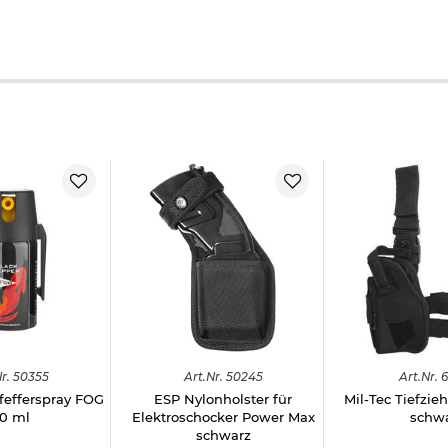
r.
50355
Art.
Nr.
50245
Art.
Nr.
6
fefferspray FOG
ESP Nylonholster für
Mil-Tec Tiefzieh
0 ml
Elektroschocker Power Max
schw
schwarz