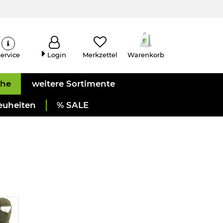
ervice
Login
Merkzettel
Warenkorb
uhe
weitere Sortimente
euheiten
% SALE