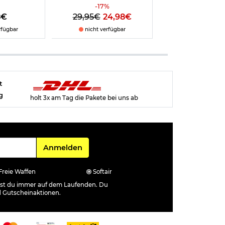
-
17
%
8€
29,95€
24,98€
18,48€
rfügbar
nicht verfügbar
sofort verfü
t
g
holt 3x am Tag die Pakete bei uns ab
Für den Newsletter
Anmelden
Freie Waffen
Softair
ibst du immer auf dem Laufenden. Du
d Gutscheinaktionen.