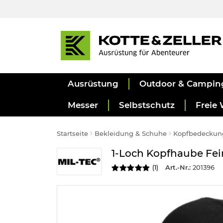
Ausrüstung
Outdoor & Campin
Messer
Selbstschutz
Freie 
Startseite
Bekleidung & Schuhe
Kopfbedeckun
1-Loch Kopfhaube Fei
Art.-Nr.:
201396
(
1
)