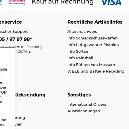
nservice
Rechtliche Artikelinfos
ischer Support:
Altersnachweis
Info Schreckschusswaffen
5 / 97 97 98*
Info Luftgewehre/-Pistolen
in. aus dem dt. Festnetz,
Info Softair
nk max. 0,42€/Min.
Info Paintball
Kontakt
Info Führen von Messern
efreiheit
site
WEEE und Batterie Recycling
n A-Z
ür
zu
tzer
 "Ok"
nd & Rücksendung
Sonstiges
r
re
dkosten
International Orders
endung
Auszeichnungen
ufsbelehrung
 und
ufsformular
erer