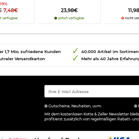
-
19
%
€
7,48€
23,98€
11,9
t verfügbar
sofort verfügbar
nicht ve
r 1,7 Mio. zufriedene Kunden
40.000 Artikel im Sortimen
utraler Versandkarton
Mehr als 40 Jahre Erfahrun
Gutscheine, Neuheiten, uvm.
Mit dem kostenlosen Kotte & Zeller Newsletter ble
profitierst zusätzlich von regelmäßigen Rabatt- un