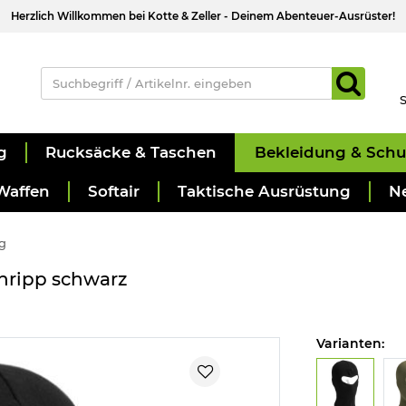
Herzlich Willkommen bei Kotte & Zeller - Deinem Abenteuer-Ausrüster!
S
g
Rucksäcke & Taschen
Bekleidung & Sch
Waffen
Softair
Taktische Ausrüstung
N
g
nripp schwarz
Varianten: