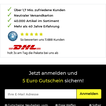
Über 1,7 Mio. zufriedene Kunden
Neutraler Versandkarton
40.000 Artikel im Sortiment
Mehr als 40 Jahre Erfahrung
So bewerten uns 11.688 Kunden
holt 3x am Tag die Pakete bei uns ab
Jetzt anmelden und
5 Euro Gutschein
sichern!
Für den Newsle
Anmelden
Gutscheine, Neuheiten, uvm.
Freie Waffen
Softair