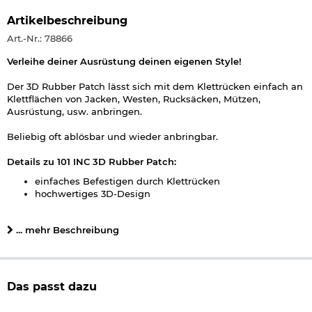
Artikelbeschreibung
Art.-Nr.: 78866
Verleihe deiner Ausrüstung deinen eigenen Style!
Der 3D Rubber Patch lässt sich mit dem Klettrücken einfach an
Klettflächen von Jacken, Westen, Rucksäcken, Mützen,
Ausrüstung, usw. anbringen.
Beliebig oft ablösbar und wieder anbringbar.
Details zu 101 INC 3D Rubber Patch:
einfaches Befestigen durch Klettrücken
hochwertiges 3D-Design
hoher Detailgrad
abwaschbar
... mehr Beschreibung
Maße: ca. 3,7 x 6,8 cm
Gewicht: ca. 6 g
Material: PVC, Kunststoff
Material Rückseite: Kletthaken
Farbe: weiß/schwarz/rot
Das passt dazu
Marke: 101 INC