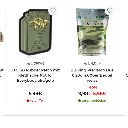
Art.
79344
Art.
42144
it
JTG 3D Rubber Patch mit
BB King Precision BBs
z
Klettfläche Not for
0.20g 4.000er Beutel
G
Everybody oliv/gelb
weiss
-
40
%
5,98€
9,98€
5,98€
vergriffen
sofort verfügbar