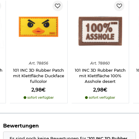
Herstellerinformationen
Art.
78856
Art.
78860
ch
101 INC 3D Rubber Patch
101 INC 3D Rubber Patch
1
mit Klettfläche Duckface
mit Klettfläche 100%
fullcolor
Asshole desert
2,98€
2,98€
sofort verfügbar
sofort verfügbar
Bewertungen
Es sind noch keine Bewertungen für "
101 INC 3D Rubber