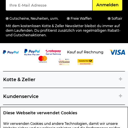
Für den Newsle
Anmelden
Gutscheine, Neuheiten, uvm.
Freie Waffen
Softair
Mit dem kostenlosen Kotte & Zeller Newsletter bleibst du immer auf
dem Laufenden. Du profitierst zusätzlich von regelmäßigen Rabatt-
und Gutscheinaktionen.
Kotte & Zeller
Kundenservice
Diese Webseite verwendet Cookies
Rechtliche Artikelinfos
Wir verwenden Cookies und andere Technologien, damit wir unsere