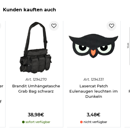
Kunden kauften auch
Art.
1294270
Art.
1294331
er
Brandit Umhängetasche
Lasercat Patch
Grab Bag schwarz
Eulenaugen leuchten im
Dunkeln
f
38,98€
3,48€
sofort verfügbar
nicht verfügbar