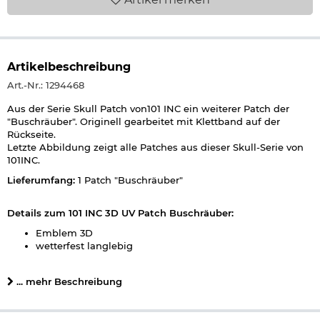
Artikelbeschreibung
Art.-Nr.: 1294468
Aus der Serie Skull Patch von101 INC ein weiterer Patch der
"Buschräuber". Originell gearbeitet mit Klettband auf der
Rückseite.
Letzte Abbildung zeigt alle Patches aus dieser Skull-Serie von
101INC.
Lieferumfang:
1 Patch "Buschräuber"
Details zum 101 INC 3D UV Patch Buschräuber:
Emblem 3D
wetterfest langlebig
Detailgenauigkeit
mit Klettverschluss
... mehr Beschreibung
Maße: 8,9 x 8,4 cm
Material: Kunststoff
Marke: 101 INC