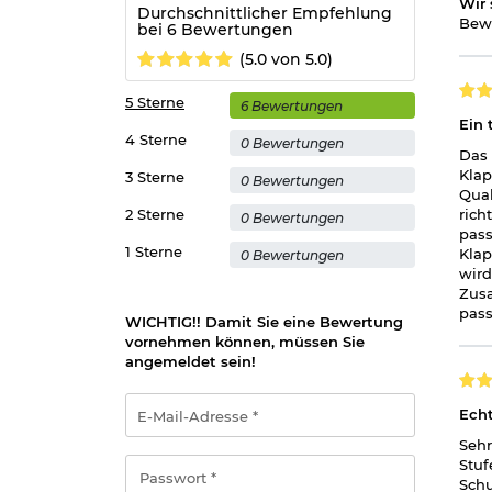
Wir 
Durchschnittlicher Empfehlung
Bewe
bei 6 Bewertungen
(5.0 von 5.0)
5 Sterne
6 Bewertungen
Ein 
4 Sterne
0 Bewertungen
Das 
Klap
3 Sterne
0 Bewertungen
Qual
2 Sterne
rich
0 Bewertungen
pass
1 Sterne
Klap
0 Bewertungen
wird
Zusa
pass
WICHTIG!! Damit Sie eine Bewertung
vornehmen können, müssen Sie
angemeldet sein!
E-
Echt
Mail-
Adresse
Sehr
*
Passwort
Stuf
*
Schu