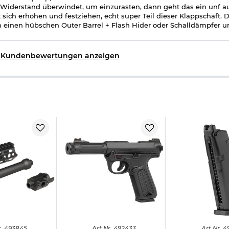
Widerstand überwindet, um einzurasten, dann geht das ein unf 
t sich erhöhen und festziehen, echt super Teil dieser Klappschaft. 
 einen hübschen Outer Barrel + Flash Hider oder Schalldämpfer u
e Kundenbewertungen anzeigen
.
493845
Art.
Nr.
492433
Art.
Nr.
4