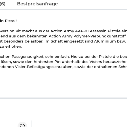
(6)
Bestpreisanfrage
n Pistol!
version Kit macht aus der Action Army AAP-01 Assassin Pistole ei
iegend aus dem bekannten Action Army Polymer-Verbundkunststoff g
ist besonders belastbar. Im Schaft eingesetzt sind Aluminium bzw. 
 zu erhöhen.
ohen Passgenauigkeit, sehr einfach. Hierzu bei der Pistole die be
lösen, sowie den hintersten Pin unterhalb des Visiers herauszieh
ndenen Visier-Befestigungsschrauben, sowie der enthaltenen Schr
le zusätzlich im hinteren oberen Bereich eine ca. 94 mm lange 21
ann der Schaft nach rechts eingeklappt werden und besitzt am Sch
oder ausklappen kann. Die integrierte Wangenauflage kann zweifach
rden. Das Schaftsystem kann dadurch sehr gut an den Schützen ang
ktur rutschhemmend.
n, sind drei QD-Tragegurtöffnungen vorhanden (QD-Tragegurthalt