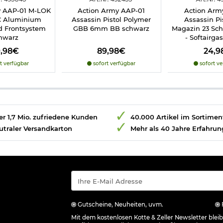
y AAP-01 M-LOK
Action Army AAP-01
Action Arm
C Aluminium
Assassin Pistol Polymer
Assassin Pi
 Frontsystem
GBB 6mm BB schwarz
Magazin 23 Sc
hwarz
- Softairga
9,98€
89,98€
24,9
t verfügbar
sofort verfügbar
sofort ve
r 1,7 Mio. zufriedene Kunden
40.000 Artikel im Sortimen
utraler Versandkarton
Mehr als 40 Jahre Erfahrun
Gutscheine, Neuheiten, uvm.
Mit dem kostenlosen Kotte & Zeller Newsletter ble