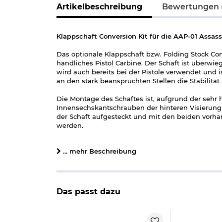
Artikelbeschreibung
Bewertungen 
Klappschaft Conversion Kit für die AAP-01 Assassi
Das optionale Klappschaft bzw. Folding Stock Con
handliches Pistol Carbine. Der Schaft ist überw
wird auch bereits bei der Pistole verwendet und 
an den stark beanspruchten Stellen die Stabilität
Die Montage des Schaftes ist, aufgrund der sehr h
Innensechskantschrauben der hinteren Visierung 
der Schaft aufgesteckt und mit den beiden vorha
werden.
Durch die Montage des Schaftes erhält die Pisto
... mehr Beschreibung
eine Zieloptik anbringen zu können. Weiterhin k
Arretierung, damit dieser nicht ungewollt ein- 
und der Schaft 5-fach in der Länge verstellt we
Die Schaftkappe ist durch die angebrachte Stru
Das passt dazu
Um einen Tragegurt passend montieren zu könne
enthalten).