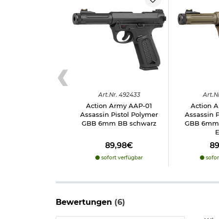
Nur passend bei der Action Army Company AAP-01
Details:
Farbe: schwarz
Material: Polymer-Verbundkunststoff / Alu
Hersteller: Action Army Company
**Die abgebildete Pistole ist nicht enthalten**
Herstellerinformationen
Art.
Nr.
492433
Art.
N
Action Army AAP-01
Action 
Verantwortliche Person für die EU
Assassin Pistol Polymer
Assassin P
GBB 6mm BB schwarz
GBB 6mm 
E
89,98€
8
sofort verfügbar
sofor
Bewertungen
(6)