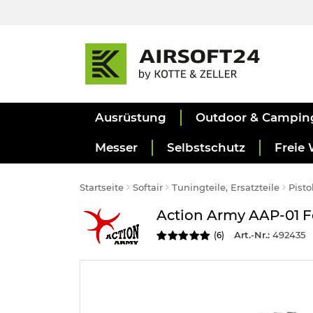
Ausrüstung
Outdoor & Campin
Messer
Selbstschutz
Freie 
Startseite
Softair
Tuningteile, Ersatzteile
Pist
Action Army AAP-01 Fo
Art.-Nr.:
492435
(
6
)