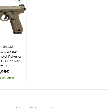
 GBB Pistolenserie!
minium / Stahl
r.
492432
Army AAP-01
istol Polymer
BB Flat Dark
arth
9,98€
t verfügbar