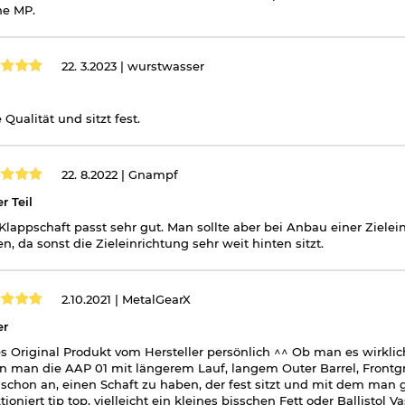
ne MP.
22. 3.2023 |
wurstwasser
 Qualität und sitzt fest.
22. 8.2022 |
Gnampf
r Teil
Klappschaft passt sehr gut. Man sollte aber bei Anbau einer Zielei
n, da sonst die Zieleinrichtung sehr weit hinten sitzt.
2.10.2021 |
MetalGearX
er
es Original Produkt vom Hersteller persönlich ^^ Ob man es wirkli
 man die AAP 01 mit längerem Lauf, langem Outer Barrel, Frontgrif
 schon an, einen Schaft zu haben, der fest sitzt und mit dem man 
tioniert tip top, vielleicht ein kleines bisschen Fett oder Ballistol 