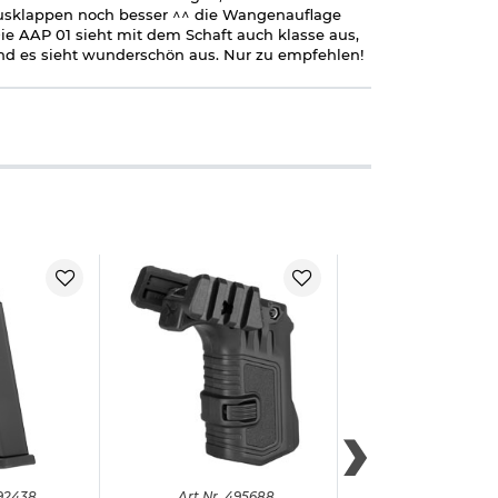
ausklappen noch besser ^^ die Wangenauflage
Die AAP 01 sieht mit dem Schaft auch klasse aus,
nd es sieht wunderschön aus. Nur zu empfehlen!
92438
Art.
Nr.
495688
Art.
Nr.
4924