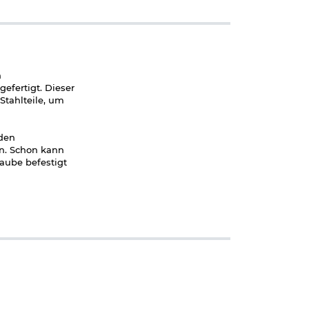
n
efertigt. Dieser
Stahlteile, um
iden
en. Schon kann
aube befestigt
 mm Schiene um
arnier eine
 in der Höhe
epasst werden.
erung nicht