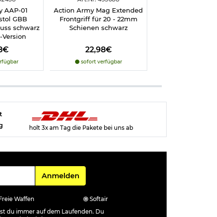
y AAP-01
Action Army Mag Extended
Action Army AAP
stol GBB
Frontgriff für 20 - 22mm
Aluminium Spa
huss schwarz
Schienen schwarz
Type-1 schw
s-Version
8€
22,98€
18,98€
rfügbar
sofort verfügbar
nicht verfüg
t
g
holt 3x am Tag die Pakete bei uns ab
Für den Newsletter
Anmelden
Freie Waffen
Softair
ibst du immer auf dem Laufenden. Du