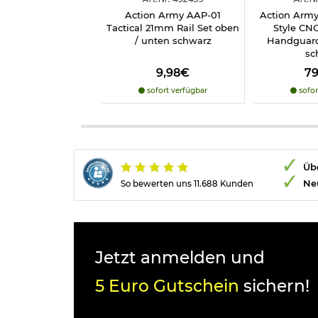
Action Army AAP-01
Action Arm
Tactical 21mm Rail Set oben
Style CN
/ unten schwarz
Handguard
sc
9,98€
7
sofort verfügbar
sofor
Übe
Ne
So bewerten uns 11.688 Kunden
Jetzt anmelden und
5 Euro Gutschein
sichern!