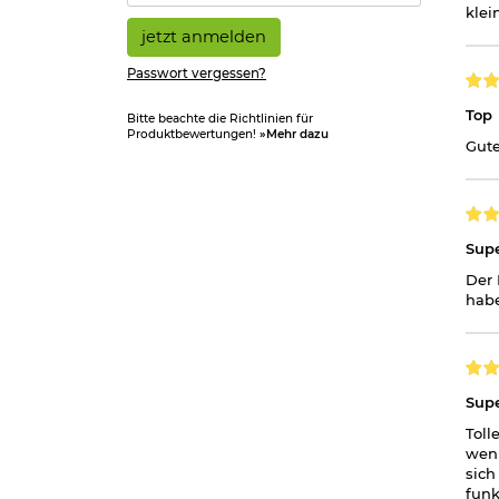
klei
jetzt anmelden
Passwort vergessen?
Top
Bitte beachte die Richtlinien für
Produktbewertungen!
»Mehr dazu
Gute
Supe
Der 
habe
Sup
Toll
wenn
sich
funk