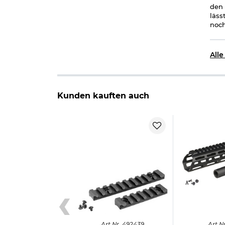
den 
läss
noch
All
Kunden kauften auch
Art.
Nr.
492439
Art.
Nr