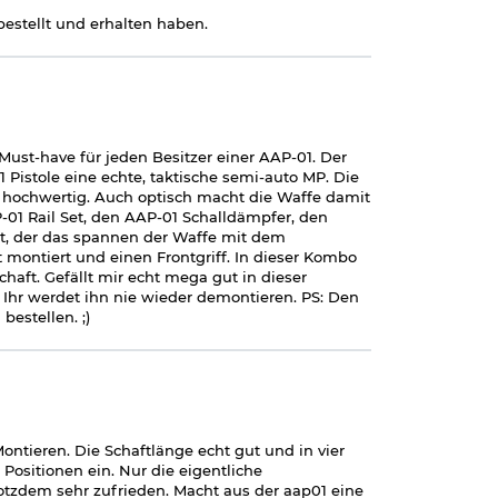
estellt und erhalten haben.
Must-have für jeden Besitzer einer AAP-01. Der
 Pistole eine echte, taktische semi-auto MP. Die
nd hochwertig. Auch optisch macht die Waffe damit
P-01 Rail Set, den AAP-01 Schalldämpfer, den
, der das spannen der Waffe mit dem
t montiert und einen Frontgriff. In dieser Kombo
haft. Gefällt mir echt mega gut in dieser
hr werdet ihn nie wieder demontieren. PS: Den
estellen. ;)
Montieren. Die Schaftlänge echt gut und in vier
 Positionen ein. Nur die eigentliche
Trotzdem sehr zufrieden. Macht aus der aap01 eine