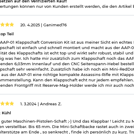
setzen auf den Verifizierten Kauf!
rtungen können nur von Kunden erstellt werden, die den Artikel b
20. 4.2025 |
Ganimed76
top Teil
AAP-01 Klappschaft Conversion Kit ist aus meiner Sicht ein echtes 
pschaft ist einfach und schnell montiert und macht aus der AAP-01
ität des Klappschafts ist echt top und wirkt sehr robust, stabil u
tig was her. Ich hatte mir zusätzlich zum Klappschaft noch das AA
enden 6,03mm Innenlauf und den CNC Seitenspann-Hebel bestellt
pschaft sehr vereinfacht. Zusätzlich habe ich noch ein Mini-RedDo
 aus der AAP-01 eine richtige kompakte Assassins-Rifle mit Klappsc
mmenstellung. Kann den Klappschaft echt nur jedem empfehlen. I
enden Frontgriff mit Reserve-Mag-Holder werde ich mir auch noch b
1. 3.2024 |
Andreas Z.
 Kühl
 guter Maschinen-Pistolen-Schaft ;-) Und das Klappbar ! Leicht zu 
en verstellbar. Bis 65 mm. Die Mini-Schaftbacke rastet auch in zwei
lterstütze am Ende , so senkrecht , finde ich persönlich zu kurz. 