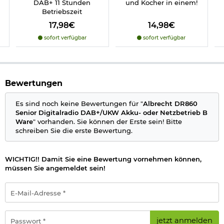
integrierter 4000mAh Akku
DAB+ 11 Stunden
und Kocher in einem!
Netzteil
Betriebszeit
Fernbedienung mit
Batterien
17,98€
14,98€
Bedienungsanleitung
sofort verfügbar
sofort verfügbar
Details zu Albrecht DR860 Senior Digitalradio:
DAB+ Digitalradio und UKW Radio
2.4" TFT Display
Betrieb mit integriertem 4000mAh Akku oder
Bewertungen
Netzbetrieb
sehr einfach zu lesen: Radiosender und Liednamen in
Es sind noch keine Bewertungen für "
Albrecht DR860
großer Schrift
Senior Digitalradio DAB+/UKW Akku- oder Netzbetrieb B
einfache, intuitive Bedienung
Ware
" vorhanden. Sie können der Erste sein! Bitte
Aktivierbarer Senioren-Modus verhindert
schreiben Sie die erste Bewertung.
Fehlbedienungen
Radiosteuerung vom Sofa per Fernbedienung
DAB+ Slideshow
WICHTIG!! Damit Sie eine Bewertung vornehmen können,
Teleskopantenne
müssen Sie angemeldet sein!
Stationstasten: je 4 für DAB+ und UKW
Anschlüsse: Kopfhörer
Audioausgang: 4W
E-
Menüführung in 13 Sprachen: DE, EN, FR, IT, ES, CZ, NL,
Mail-
DK, NO, PL, SI, TR, PT
Adresse
Akkulaufzeit: bis zu 11 Std.
*
Passwort
jetzt anmelden
Betriebstemperatur: von 0°C bis +35°C
*