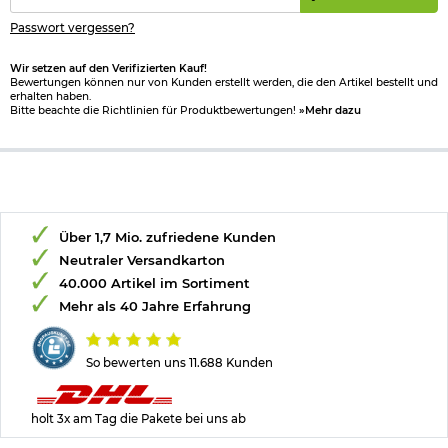
Maße: ca. 250 x 150 x 80 mm
Passwort vergessen?
Gewicht: ca. 1280 g
Marke: Albrecht
Wir setzen auf den Verifizierten Kauf!
Bewertungen können nur von Kunden erstellt werden, die den Artikel bestellt und
erhalten haben.
Bitte beachten Sie das
Batteriegesetz
.
Bitte beachte die Richtlinien für Produktbewertungen!
»Mehr dazu
Herstellerinformationen
Über 1,7 Mio. zufriedene Kunden
Neutraler Versandkarton
40.000 Artikel im Sortiment
Mehr als 40 Jahre Erfahrung
So bewerten uns 11.688 Kunden
holt 3x am Tag die Pakete bei uns ab