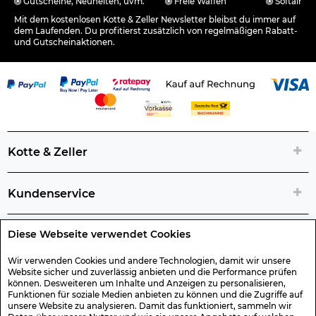
Gutscheine, Neuheiten, uvm.
Freie Waffen
Softair
Mit dem kostenlosen Kotte & Zeller Newsletter bleibst du immer auf
dem Laufenden. Du profitierst zusätzlich von regelmäßigen Rabatt-
und Gutscheinaktionen.
Kotte & Zeller
Kundenservice
Diese Webseite verwendet Cookies
Rechtliche Artikelinfos
Wir verwenden Cookies und andere Technologien, damit wir unsere
Website sicher und zuverlässig anbieten und die Performance prüfen
Geschenk-Gutscheine
können. Desweiteren um Inhalte und Anzeigen zu personalisieren,
Funktionen für soziale Medien anbieten zu können und die Zugriffe auf
unsere Website zu analysieren. Damit das funktioniert, sammeln wir