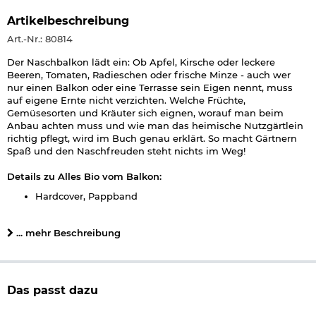
Artikelbeschreibung
Art.-Nr.: 80814
Der Naschbalkon lädt ein: Ob Apfel, Kirsche oder leckere
Beeren, Tomaten, Radieschen oder frische Minze - auch wer
nur einen Balkon oder eine Terrasse sein Eigen nennt, muss
auf eigene Ernte nicht verzichten. Welche Früchte,
Gemüsesorten und Kräuter sich eignen, worauf man beim
Anbau achten muss und wie man das heimische Nutzgärtlein
richtig pflegt, wird im Buch genau erklärt. So macht Gärtnern
Spaß und den Naschfreuden steht nichts im Weg!
Details zu Alles Bio vom Balkon:
Hardcover, Pappband
96 Seiten
durchgehend farbige Abbildungen
... mehr Beschreibung
Autor: Ursula Kopp
Gewicht: ca. 360 g
Format: ca. 16,2 x 21,5 cm
ISBN: 978-3-8094-4318-6
Verlag: Basserman Verlag
Das passt dazu