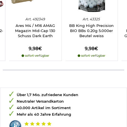
Art.
492349
Art.
43325
Ares M4 / M16 AMAG
BB King High Precision
2-
Magazin Mid-Cap 130
BIO BBs 0.20g 5.000er
Schuss Dark Earth
Beutel weiss
G
9,98€
9,98€
sofort verfügbar
sofort verfügbar
Über 1,7 Mio. zufriedene Kunden
Neutraler Versandkarton
40.000 Artikel im Sortiment
Mehr als 40 Jahre Erfahrung