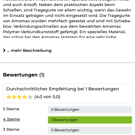
und auch Airsoft. Neben dem praktischen Aspekt beim
Schießen, sind Tragegurte vor allem wichtig, wenn das Gewehr
im Einsatz getragen und nicht eingesetzt wird. Die Tragegurte
von Amomax wurden mehrfach getestet und sind mit Schiebe-
bzw. Verbindungsschnallen aus dem bewährten Amomax
Polymer-Verbundkunststoff gefertigt. Ein spezielles Material,
das schon bei den Amomax Holstern für eine sehr hohe
Stabilität sorgt.
... mehr Beschreibung
Der Amomax 1-Punkt Tragegurt ist aus hochwertigem Heavy-
Duty Nylon mit praktischem Metallkarabiner hergestellt.
Der Karabiner aus Metall verhilft dem Sling zu einer einfachen
und schnellen Montage an vielen Gewehren. Für einen hohen
Bewertungen
(1)
Tragekomfort sorgen die in den beiden Enden eingearbeiteten
Bungee-Stücke (dehnbar). Weiterhin kommt diese Ausführung
von Amomax mit einer gepolstertem (Padded) Schulterauflage,
Durchschnittlicher Empfehlung bei 1 Bewertungen
die zusätzlich den Tragekomfort steigert.
(4.0 von 5.0)
Die Konstruktion ist auf das Nötigste beschränkt und dadurch
sehr stabil und strapazierfähig. Durch
5 Sterne
0 Bewertungen
die Verstellmöglichkeiten kann der Tragegurt individuell
angepasst werden. Durch einen Schnellverschluss kann der
4 Sterne
1 Bewertungen
Tragegurt vom Gewehr getrennt werden, während der
Karabiner mit Gegenstück am Gewehr verbleibt. Ein weiterer
3 Sterne
0 Bewertungen
Schnellverschluss dient zum schnellen Öffnen des Gurtes.