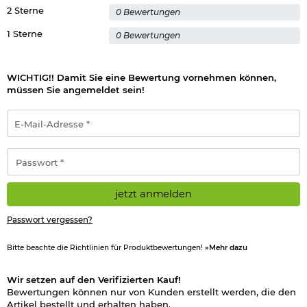
2 Sterne
Somit kann der Tragegurt schnell vom Schützen abgenommen
0 Bewertungen
werden. Die besonders stabilen Heavy-Duty Gurte haben
1 Sterne
0 Bewertungen
eine Breite von ca. 33 mm und die gepolsterte Schulterauflage
sorgt mit einer Breite von ca. 50 mm für eine sehr gute
Verteilung des Gewichts. Auch ein Einschneiden im
Schulterbereich wird durch die Breite verhindert.
WICHTIG!! Damit Sie eine Bewertung vornehmen können,
müssen Sie angemeldet sein!
Der 1-Punkt Dual Bungee Universal HD
Tactical
Tragegurt von
Amomax ist universell passend bei vielen Gewehren.
E-
Mail-
Details:
Adresse
*
Passwort
Farbe: Coyote Brown
*
Material: Nylon / Polymer-Verbundkunststoff / Metall
Gewicht: ca. 277 g
Hersteller: Amomax by Cytac Technology Ltd.
jetzt anmelden
Herstellerinformationen
Passwort vergessen?
Verantwortliche Person für die EU
Bitte beachte die Richtlinien für Produktbewertungen!
»Mehr dazu
Wir setzen auf den Verifizierten Kauf!
Bewertungen können nur von Kunden erstellt werden, die den
Artikel bestellt und erhalten haben.