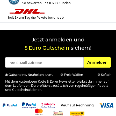
So bewerten uns 11.688 Kunden
holt 3x am Tag die Pakete bei uns ab
Jetzt anmelden und
5 Euro Gutschein
sichern!
Für den Newsle
Anmelden
Gutscheine, Neuheiten, uvm.
Freie Waffen
Softair
Mit dem kostenlosen Kotte & Zeller Newsletter bleibst du immer auf
dem Laufenden. Du profitierst zusätzlich von regelmäßigen Rabatt-
und Gutscheinaktionen.