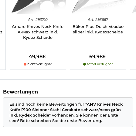
Details zu ANV Knives Neck Knife P100:
schlankes Design
um den Hals, am Gürtel oder am MOLLE-System zu
Art.
293710
Art.
293667
befestigen
e
Amare Knives Neck Knife
Böker Plus Dolch Voodoo
gute Schnitthaltigkeit und ausgezeichneter
rz
A-Max schwarz inkl.
silber inkl. Kydexscheide
Korrosionsschutz
Kydex Scheide
58 HRC Rockwell Härte
Klingenlänge: ca. 7,8 cm
Grifflänge: ca. 8 cm
Gesamtlänge: ca. 18,5 cm
49,98€
69,98€
Klingenstärke: ca. 3,5 mm
nicht verfügbar
sofort verfügbar
Gewicht: ca. 67 g
Material: Sleipner Stahl, Cerakote beschichtet
Material Fallschirmleine: 100 % Nylon
Farbe Messer: schwarz
Farbe Fallschirmleine: neon grün
Bewertungen
Marke: ANV Knives
Es sind noch keine Bewertungen für "
ANV Knives Neck
Knife P100 Sleipner Stahl Cerakote schwarz/neon grün
Bestimmte Messer dürfen nicht überall geführt werden,
inkl. Kydex Scheide
" vorhanden. Sie können der Erste
deshalb beachten Sie bitte folgenden
Informationslink
über
sein! Bitte schreiben Sie die erste Bewertung.
das:
Führen von Messern
§42a