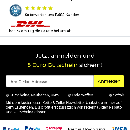
So bewerten uns 11.688 Kunden
holt 3x am Tag die Pakete bei uns ab
Jetzt anmelden und
5 Euro Gutschein
sichern!
Für den Newsle
Anmelden
Gutscheine, Neuheiten, uvm.
Freie Waffen
Softair
Mit dem kostenlosen Kotte & Zeller Newsletter bleibst du immer auf
dem Laufenden. Du profitierst zusätzlich von regelmäßigen Rabatt-
und Gutscheinaktionen.