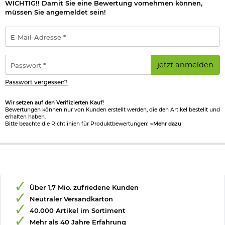
Wichtige waffenrechtliche Informationen: Artikel frei ab 18
WICHTIG!! Damit Sie eine Bewertung vornehmen können,
Jahren - Dieser Artikel kann nur versendet werden, wenn Sie
müssen Sie angemeldet sein!
uns einen
Altersnachweis
zusenden, sofern uns dieser noch
nicht vorliegt. (bitte den Link:
"Altersnachweis"
für genaue
E-
Infos anklicken)
Mail-
Adresse
Herstellerinformationen
*
Passwort
jetzt anmelden
*
Passwort vergessen?
Wir setzen auf den Verifizierten Kauf!
Bewertungen können nur von Kunden erstellt werden, die den Artikel bestellt und
erhalten haben.
Bitte beachte die Richtlinien für Produktbewertungen!
»Mehr dazu
Über 1,7 Mio. zufriedene Kunden
Neutraler Versandkarton
40.000 Artikel im Sortiment
Mehr als 40 Jahre Erfahrung