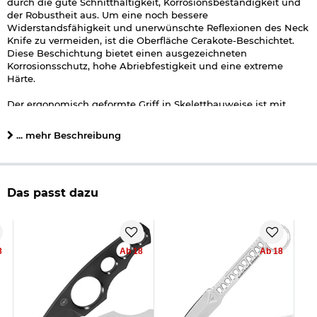
durch die gute Schnitthaltigkeit, Korrosionsbeständigkeit und
der Robustheit aus. Um eine noch bessere
Widerstandsfähigkeit und unerwünschte Reflexionen des Neck
Knife zu vermeiden, ist die Oberfläche Cerakote-Beschichtet.
Diese Beschichtung bietet einen ausgezeichneten
Korrosionsschutz, hohe Abriebfestigkeit und eine extreme
Härte.
Der ergonomisch geformte Griff in Skelettbauweise ist mit
widerstandsfähiger Fallschirmleine umwickelt. Dies bietet
einen rutschfesten Griff und lässt sich in Notsituationen
... mehr Beschreibung
einfach abwickeln. Mit der im Lieferumfang enthaltenen
Kydexscheide und der Kugelkette lässt sich das ANV
Knive P100 angenehm und verdeckt um den Hals tragen.
Zusätzlich ist ein MOLLE-Clip zur Befestigung am Gürtel oder
Das passt dazu
an jedem MOLLE-System enthalten.
Geliefert wird das P100 von ANV Knives inklusive einer
hochwertigen Geschenkverpackung.
8
Ab 18
Ab 18
Lieferumfang:
ANV Knives Neck Knife P100 schwarz/neon grün
Kydexscheide inkl. MOLLE Clip schwarz
Kugelkette