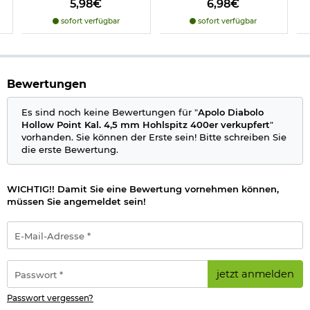
5,98€
6,98€
sofort verfügbar
sofort verfügbar
Bewertungen
Es sind noch keine Bewertungen für "
Apolo Diabolo
Hollow Point Kal. 4,5 mm Hohlspitz 400er verkupfert
"
vorhanden. Sie können der Erste sein! Bitte schreiben Sie
die erste Bewertung.
WICHTIG!! Damit Sie eine Bewertung vornehmen können,
müssen Sie angemeldet sein!
E-
Mail-
Adresse
*
Passwort
jetzt anmelden
*
Passwort vergessen?