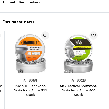
Kaliber 4,5 mm (.177)
... mehr Beschreibung
Länge: 6 mm
Gewicht pro Diabolo: ca. 0,60 g/9 gr.
Form: Hohlspitz
Schaft: glatt
Das passt dazu
Marke: Apolo
ISO 9001
Made in Argentina
Herstellerinformationen
Art.
90168
Art.
90729
mm
Madbull Flachkopf-
Max Tactical Spitzkopf-
g
Diabolos 4,5mm 500
Diabolos 4,5mm 400
Stück
Stück