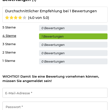
Durchschnittlicher Empfehlung bei 1 Bewertungen
(4.0 von 5.0)
5 Sterne
0 Bewertungen
4 Sterne
1 Bewertungen
3 Sterne
0 Bewertungen
2 Sterne
0 Bewertungen
1 Sterne
0 Bewertungen
WICHTIG!! Damit Sie eine Bewertung vornehmen können,
müssen Sie angemeldet sein!
E-
Mail-
Adresse
*
Passwort
*