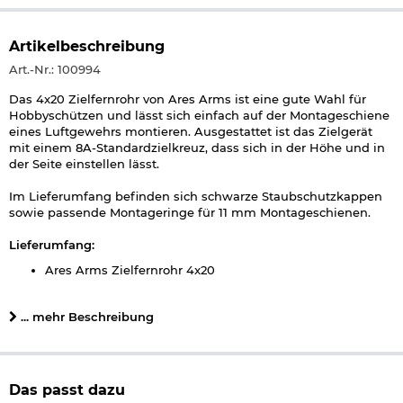
Artikelbeschreibung
Art.-Nr.: 100994
Das 4x20 Zielfernrohr von Ares Arms ist eine gute Wahl für
Hobbyschützen und lässt sich einfach auf der Montageschiene
eines Luftgewehrs montieren. Ausgestattet ist das Zielgerät
mit einem 8A-Standardzielkreuz, dass sich in der Höhe und in
der Seite einstellen lässt.
Im Lieferumfang befinden sich schwarze Staubschutzkappen
sowie passende Montageringe für 11 mm Montageschienen.
Lieferumfang:
Ares Arms Zielfernrohr 4x20
Halteringe für 11 mm Schiene
Staubschutzkappen
... mehr Beschreibung
Details zu Ares Arms Zielfernrohr 4x20:
höhen- und seitenverstellbares Zielkreuz
Das passt dazu
Absehen: 8A