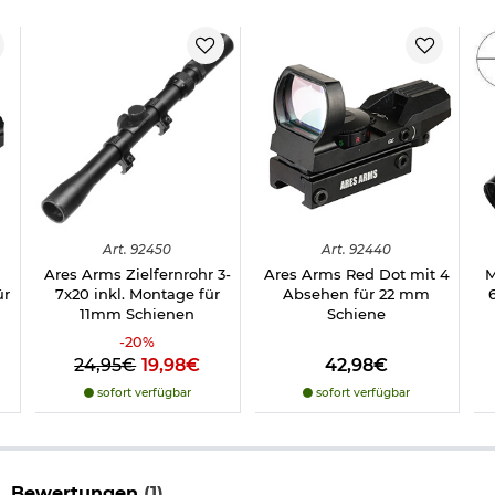
Vergrößerung: 4-fach
Objektivdurchmesser: 20 mm
Mittelrohrdurchmesser: 19 mm
Länge: ca. 268 mm
Gewicht: ca. 100 g
Material: Metall
Farbe: schwarz
Marke: Ares Arms
Art.
92450
Art.
92440
Ares Arms Zielfernrohr 3-
Ares Arms Red Dot mit 4
M
ür
7x20 inkl. Montage für
Absehen für 22 mm
11mm Schienen
Schiene
-
20
%
24,95€
19,98€
42,98€
sofort verfügbar
sofort verfügbar
Bewertungen
(1)