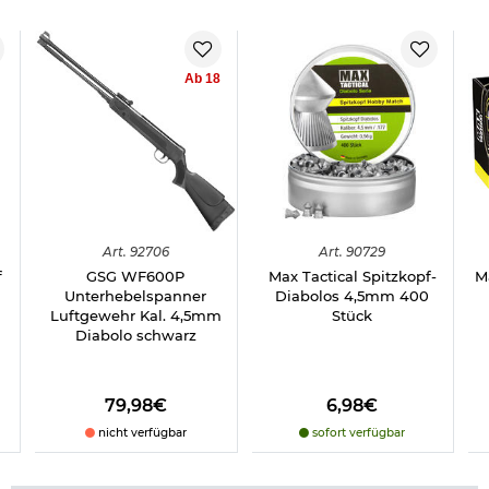
Ab 18
Art.
92706
Art.
90729
f
GSG WF600P
Max Tactical Spitzkopf-
M
Unterhebelspanner
Diabolos 4,5mm 400
Luftgewehr Kal. 4,5mm
Stück
Diabolo schwarz
79,98€
6,98€
nicht verfügbar
sofort verfügbar