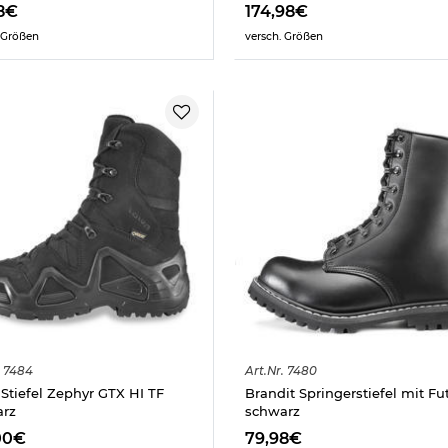
8€
174,98€
 Größen
versch. Größen
7484
Art.
Nr.
7480
Stiefel Zephyr GTX HI TF
Brandit Springerstiefel mit Fu
arz
schwarz
00€
79,98€