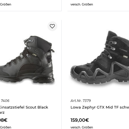
 Größen
versch. Größen
7406
Art.
Nr.
7379
Einsatzstiefel Scout Black
Lowa Zephyr GTX Mid TF sch
arz
98€
159,00€
 Größen
versch. Größen