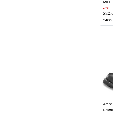
MID T
-
6
%
220,
versch.
Art.
Nr.
Brand