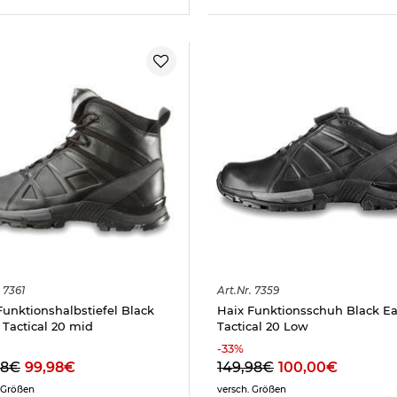
7361
Art.
Nr.
7359
Funktionshalbstiefel Black
Haix Funktionsschuh Black E
 Tactical 20 mid
Tactical 20 Low
-
33
%
98€
99,98€
149,98€
100,00€
 Größen
versch. Größen