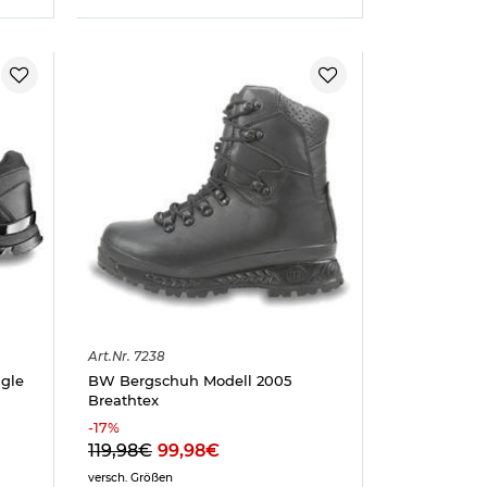
Art.
Nr.
7238
agle
BW Bergschuh Modell 2005
Breathtex
-
17
%
119,98€
99,98€
versch. Größen