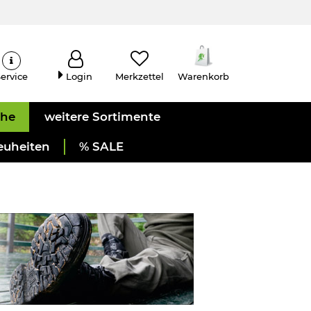
ervice
Login
Merkzettel
Warenkorb
uhe
weitere Sortimente
euheiten
% SALE