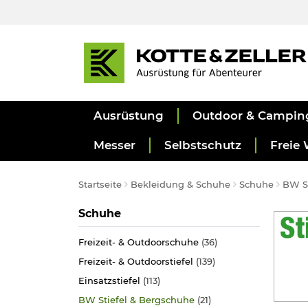
Ausrüstung
Outdoor & Campin
Messer
Selbstschutz
Freie 
Startseite
Bekleidung & Schuhe
Schuhe
BW St
Kategorie
Schuhe
Freizeit- & Outdoorschuhe
(36)
Freizeit- & Outdoorstiefel
(139)
Einsatzstiefel
(113)
BW Stiefel & Bergschuhe
(21)