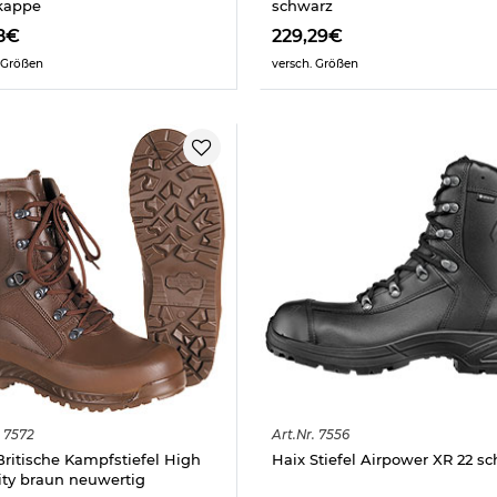
kappe
schwarz
8€
229,29€
 Größen
versch. Größen
7572
Art.
Nr.
7556
Britische Kampfstiefel High
Haix Stiefel Airpower XR 22 s
lity braun neuwertig