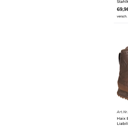
Stahl
69,9
versch.
Art.
Nr.
Haix 
Liabi