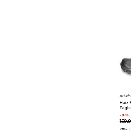
Art.
Nr.
Haix 
Eagle
-
38
%
159,
versch.