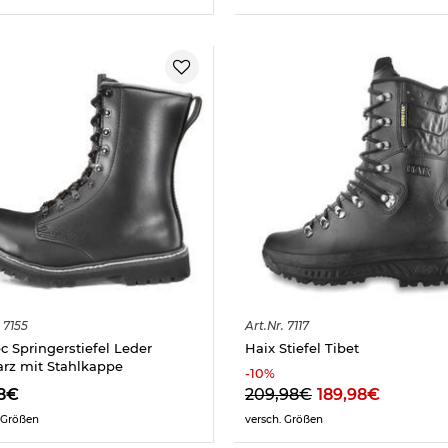
7155
Art.
Nr.
7117
ec Springerstiefel Leder
Haix Stiefel Tibet
rz mit Stahlkappe
-
10
%
8€
209,98€
189,98€
 Größen
versch. Größen