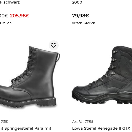
F schwarz
2000
00€
205,98€
79,98€
 Größen
versch. Größen
7391
Art.
Nr.
7585
it Springerstiefel Para mit
Lowa Stiefel Renegade II GTX 