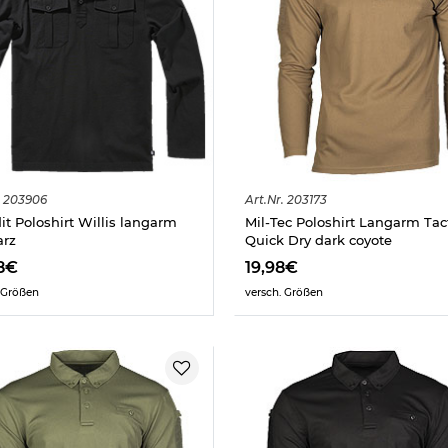
203906
Art.
Nr.
203173
it Poloshirt Willis langarm
Mil-Tec Poloshirt Langarm Tact
arz
Quick Dry dark coyote
8€
19,98€
 Größen
versch. Größen