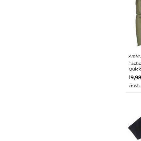
Art.
Nr.
Tacti
Quick
19,9
versch.