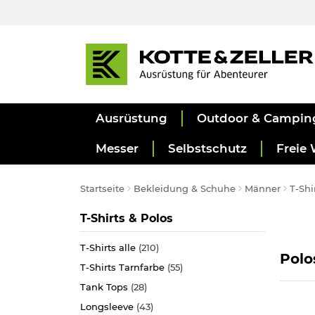
Ausrüstung
Outdoor & Campin
Messer
Selbstschutz
Freie 
Startseite
Bekleidung & Schuhe
Männer
T-Shi
Kategorie
T-Shirts & Polos
T-Shirts alle
(210)
Polo
T-Shirts Tarnfarbe
(55)
Tank Tops
(28)
Longsleeve
(43)