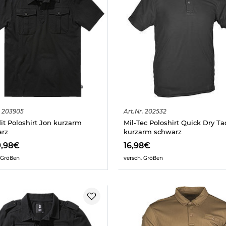
203905
Art.
Nr.
202532
it Poloshirt Jon kurzarm
Mil-Tec Poloshirt Quick Dry Tac
arz
kurzarm schwarz
9,98€
16,98€
 Größen
versch. Größen