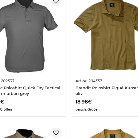
202533
Art.
Nr.
204557
ec Poloshirt Quick Dry Tactical
Brandit Poloshirt Piqué Kurza
rm urban grey
oliv
8€
18,98€
 Größen
versch. Größen