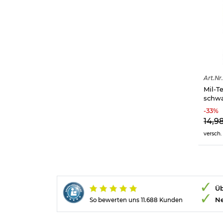
Art.
Nr.
Mil-T
schw
-
33
%
14,9
versch.
Üb
Ne
So bewerten uns 11.688 Kunden