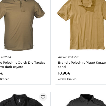
202534
Art.
Nr.
204558
ec Poloshirt Quick Dry Tactical
Brandit Poloshirt Piqué Kurza
rm dark coyote
sand
8€
18,98€
 Größen
versch. Größen