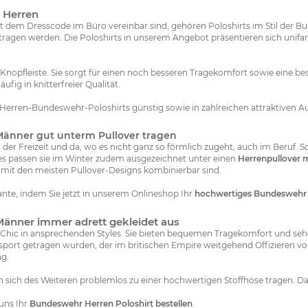
 Herren
it dem Dresscode im Büro vereinbar sind, gehören Poloshirts im Stil der B
ragen werden. Die Poloshirts in unserem Angebot präsentieren sich unifarb
e Knopfleiste. Sie sorgt für einen noch besseren Tragekomfort sowie eine b
fig in knitterfreier Qualität.
Herren-Bundeswehr-Poloshirts günstig sowie in zahlreichen attraktiven 
Männer gut unterm Pullover tragen
der Freizeit und da, wo es nicht ganz so förmlich zugeht, auch im Beruf. S
es passen sie im Winter zudem ausgezeichnet unter einen
Herrenpullover 
mit den meisten Pullover-Designs kombinierbar sind.
iante, indem Sie jetzt in unserem Onlineshop Ihr
hochwertiges Bundeswehr 
Männer immer adrett gekleidet aus
 Chic in ansprechenden Styles. Sie bieten bequemen Tragekomfort und sehen
osport getragen wurden, der im britischen Empire weitgehend Offizieren vor
ng.
n sich des Weiteren problemlos zu einer hochwertigen Stoffhose tragen. D
 uns Ihr
Bundeswehr Herren Poloshirt bestellen
.