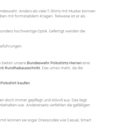
undeswehr. Anders als viele T-Shirts mit Muster können
en mit formstabilem Kragen. Teilweise ist er als
esonders hochwertige Optik. Gefertigt werden die
Ausführungen.
o bieten unsere
Bundeswehr Poloshirts Herren
eine
mit Rundhalsausschnitt
. Das umso mehr, da die
Poloshirt kaufen
.
 doch immer gepflegt und stilvoll aus. Das liegt
behalten war. Andererseits verfehlen die gefälligen
amit können sie sogar Dresscodes wie Casual, Smart