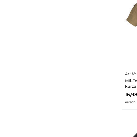
Art.
Nr.
Mil-T
kurza
16,9
versch.