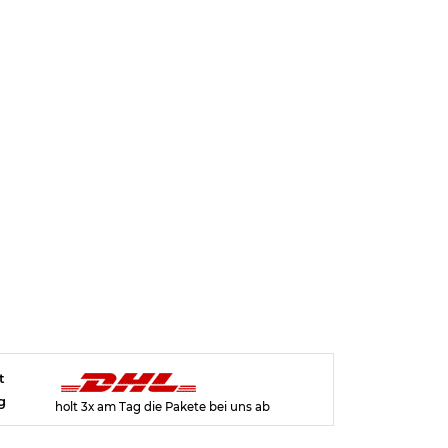
t
g
holt 3x am Tag die Pakete bei uns ab