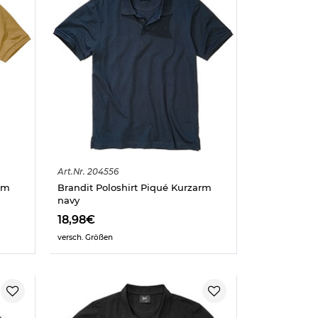
Art.
Nr.
204556
rm
Brandit Poloshirt Piqué Kurzarm
navy
18,98€
versch. Größen