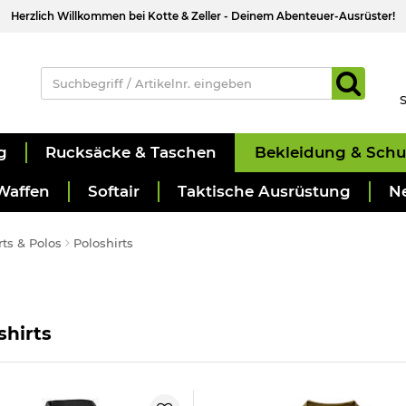
Herzlich Willkommen bei Kotte & Zeller - Deinem Abenteuer-Ausrüster!
S
g
Rucksäcke & Taschen
Bekleidung & Sch
Waffen
Softair
Taktische Ausrüstung
N
rts & Polos
Poloshirts
shirts