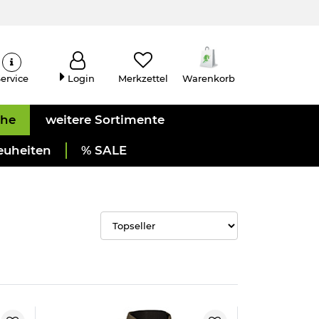
ervice
Login
Merkzettel
Warenkorb
uhe
weitere Sortimente
euheiten
% SALE