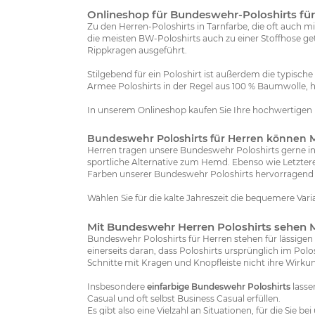
Onlineshop für Bundeswehr-Poloshirts für
Zu den Herren-Poloshirts in Tarnfarbe, die oft auch m
die meisten BW-Poloshirts auch zu einer Stoffhose get
Rippkragen ausgeführt.
Stilgebend für ein Poloshirt ist außerdem die typisch
Armee Poloshirts in der Regel aus 100 % Baumwolle, häu
In unserem Onlineshop kaufen Sie Ihre hochwertigen 
Bundeswehr Poloshirts für Herren können 
Herren tragen unsere Bundeswehr Poloshirts gerne in 
sportliche Alternative zum Hemd. Ebenso wie Letzter
Farben unserer Bundeswehr Poloshirts hervorragend 
Wählen Sie für die kalte Jahreszeit die bequemere Var
Mit Bundeswehr Herren Poloshirts sehen 
Bundeswehr Poloshirts für Herren stehen für lässigen
einerseits daran, dass Poloshirts ursprünglich im Pol
Schnitte mit Kragen und Knopfleiste nicht ihre Wirku
Insbesondere
einfarbige Bundeswehr Poloshirts
lasse
Casual und oft selbst Business Casual erfüllen.
Es gibt also eine Vielzahl an Situationen, für die Sie bei