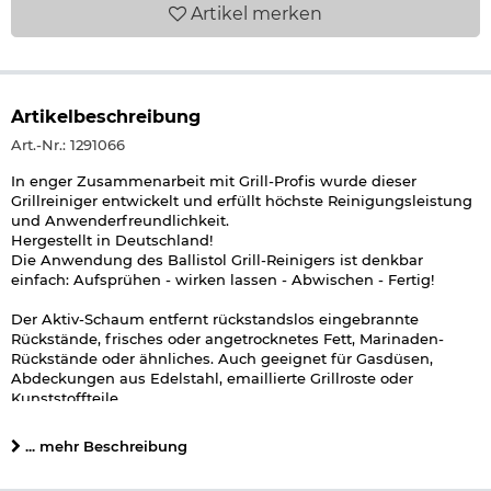
Artikel
merken
Artikelbeschreibung
Art.-Nr.: 1291066
In enger Zusammenarbeit mit Grill-Profis wurde dieser
Grillreiniger entwickelt und erfüllt höchste Reinigungsleistung
und Anwenderfreundlichkeit.
Hergestellt in Deutschland!
Die Anwendung des Ballistol Grill-Reinigers ist denkbar
einfach: Aufsprühen - wirken lassen - Abwischen - Fertig!
Der Aktiv-Schaum entfernt rückstandslos eingebrannte
Rückstände, frisches oder angetrocknetes Fett, Marinaden-
Rückstände oder ähnliches. Auch geeignet für Gasdüsen,
Abdeckungen aus Edelstahl, emaillierte Grillroste oder
Kunststoffteile.
Hinweis:
Nicht geeignet für Leicht- und Buntmetalle, lackierte
... mehr Beschreibung
oder antihaftbeschichtete Oberflächen.