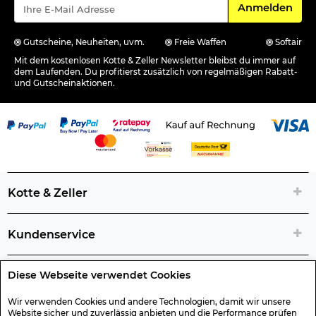
Für den Newsle
Anmelden
Gutscheine, Neuheiten, uvm.
Freie Waffen
Softair
Mit dem kostenlosen Kotte & Zeller Newsletter bleibst du immer auf
dem Laufenden. Du profitierst zusätzlich von regelmäßigen Rabatt-
und Gutscheinaktionen.
Kotte & Zeller
Kundenservice
Diese Webseite verwendet Cookies
Rechtliche Artikelinfos
Wir verwenden Cookies und andere Technologien, damit wir unsere
Website sicher und zuverlässig anbieten und die Performance prüfen