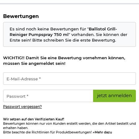
Kontaktlinsen nach Möglichkeit entfernen. Weiter spülen. Bei
Hautreizung: Ärztlichen Rat einholen / ärztliche Hilfe
hinzuziehen. Bei anhaltender Augenreizung: Ärztlichen Rat
Bewertungen
einholen / ärztliche Hilfe hinzuziehen. Kontaminierte Kleidung
ausziehen und vor erneutem Tragen waschen.
Es sind noch keine Bewertungen für "
Ballistol Grill-
Reiniger Pumpspray 750 ml
" vorhanden. Sie können der
Inhalt/Behälter dem Recycling zuführen.
Erste sein! Bitte schreiben Sie die erste Bewertung.
Herstellerinformationen
WICHTIG!! Damit Sie eine Bewertung vornehmen können,
müssen Sie angemeldet sein!
E-
Mail-
Adresse
*
Passwort
jetzt anmelden
*
Passwort vergessen?
Wir setzen auf den Verifizierten Kauf!
Bewertungen können nur von Kunden erstellt werden, die den Artikel bestellt und
erhalten haben.
Bitte beachte die Richtlinien für Produktbewertungen!
»Mehr dazu