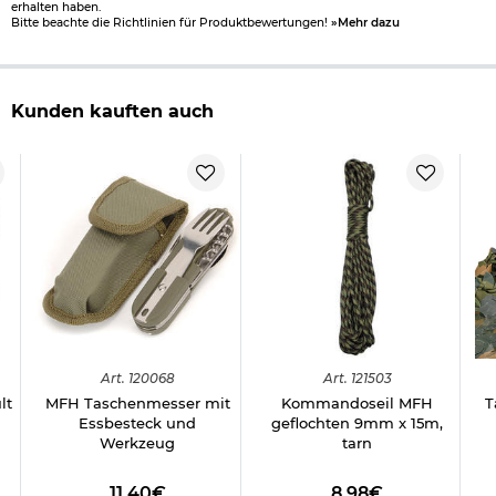
erhalten haben.
Bitte beachte die Richtlinien für Produktbewertungen!
»Mehr dazu
Kunden kauften auch
Art.
120068
Art.
121503
lt
MFH Taschenmesser mit
Kommandoseil MFH
T
Essbesteck und
geflochten 9mm x 15m,
Werkzeug
tarn
11,40€
8,98€