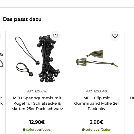
Herstellerinformationen
Das passt dazu
Art.
1291841
Art.
1293148
r
MFH Spanngummis mit
MFH Clip mit
B
ck
Kugel für Schlafsäcke &
Gummiband Molle 2er
Matten 25er Pack schwarz
Pack oliv
12,98€
2,98€
sofort verfügbar
sofort verfügbar