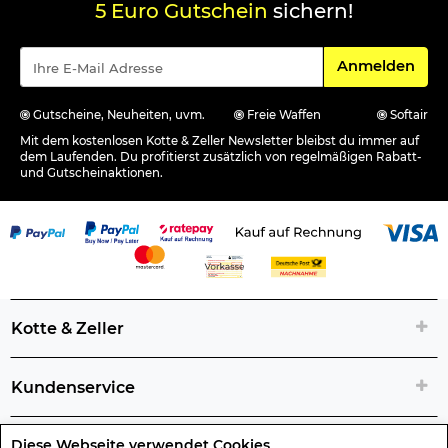
5 Euro Gutschein
sichern!
Für den Newsle
Anmelden
Gutscheine, Neuheiten, uvm.
Freie Waffen
Softair
Mit dem kostenlosen Kotte & Zeller Newsletter bleibst du immer auf
dem Laufenden. Du profitierst zusätzlich von regelmäßigen Rabatt-
und Gutscheinaktionen.
Kotte & Zeller
Kundenservice
Diese Webseite verwendet Cookies
Rechtliche Artikelinfos