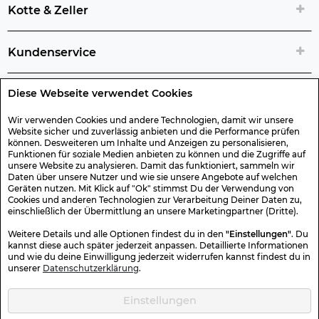
Kotte & Zeller
Kundenservice
Diese Webseite verwendet Cookies
Rechtliche Artikelinfos
Wir verwenden Cookies und andere Technologien, damit wir unsere
Website sicher und zuverlässig anbieten und die Performance prüfen
Geschenk-Gutscheine
können. Desweiteren um Inhalte und Anzeigen zu personalisieren,
Funktionen für soziale Medien anbieten zu können und die Zugriffe auf
unsere Website zu analysieren. Damit das funktioniert, sammeln wir
Versand & Rücksendung
Daten über unsere Nutzer und wie sie unsere Angebote auf welchen
Geräten nutzen. Mit Klick auf "Ok" stimmst Du der Verwendung von
Cookies und anderen Technologien zur Verarbeitung Deiner Daten zu,
einschließlich der Übermittlung an unsere Marketingpartner (Dritte).
Sonstiges
Weitere Details und alle Optionen findest du in den
"Einstellungen"
. Du
kannst diese auch später jederzeit anpassen. Detaillierte Informationen
und wie du deine Einwilligung jederzeit widerrufen kannst findest du in
Sicher Einkaufen
unserer
Datenschutzerklärung
.
Einstellungen
Kotte & Zeller 2026 © Alle Rechte vorbehalten. Die durchgestrichenen