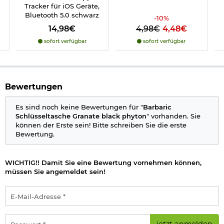
Tracker für iOS Geräte,
Bluetooth 5.0 schwarz
-
10
%
14,98€
4,98€
4,48€
sofort verfügbar
sofort verfügbar
Bewertungen
Es sind noch keine Bewertungen für "
Barbaric
Schlüsseltasche Granate black phyton
" vorhanden. Sie
können der Erste sein! Bitte schreiben Sie die erste
Bewertung.
WICHTIG!! Damit Sie eine Bewertung vornehmen können,
müssen Sie angemeldet sein!
E-
Mail-
Adresse
*
Passwort
jetzt anmelden