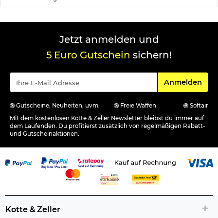
Jetzt anmelden und
5 Euro Gutschein
sichern!
Für den Newsle
Anmelden
Gutscheine, Neuheiten, uvm.
Freie Waffen
Softair
Mit dem kostenlosen Kotte & Zeller Newsletter bleibst du immer auf
dem Laufenden. Du profitierst zusätzlich von regelmäßigen Rabatt-
und Gutscheinaktionen.
Kotte & Zeller