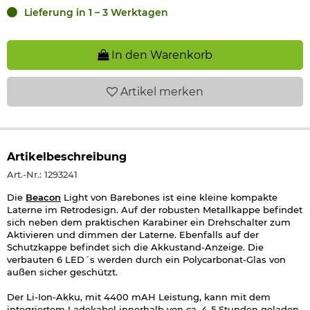
Lieferung in 1 – 3 Werktagen
In den Warenkorb
Artikel
merken
Artikelbeschreibung
Art.-Nr.: 1293241
Die
Beacon
Light von Barebones ist eine kleine kompakte
Laterne im Retrodesign. Auf der robusten Metallkappe befindet
sich neben dem praktischen Karabiner ein Drehschalter zum
Aktivieren und dimmen der Laterne. Ebenfalls auf der
Schutzkappe befindet sich die Akkustand-Anzeige. Die
verbauten 6 LED´s werden durch ein Polycarbonat-Glas von
außen sicher geschützt.
Der Li-Ion-Akku, mit 4400 mAH Leistung, kann mit dem
integriertem Ladekabel innerhalb von ca. 4-5 Stunden geladen