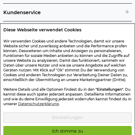
Kundenservice
Diese Webseite verwendet Cookies
Rechtliche Artikelinfos
Wir verwenden Cookies und andere Technologien, damit wir unsere
Website sicher und zuverlässig anbieten und die Performance prüfen
Geschenk-Gutscheine
können. Desweiteren um Inhalte und Anzeigen zu personalisieren,
Funktionen für soziale Medien anbieten zu können und die Zugriffe auf
unsere Website zu analysieren. Damit das funktioniert, sammeln wir
Versand & Rücksendung
Daten über unsere Nutzer und wie sie unsere Angebote auf welchen
Geräten nutzen. Mit Klick auf "Ok" stimmst Du der Verwendung von
Cookies und anderen Technologien zur Verarbeitung Deiner Daten zu,
einschließlich der Übermittlung an unsere Marketingpartner (Dritte).
Sonstiges
Weitere Details und alle Optionen findest du in den
"Einstellungen"
. Du
kannst diese auch später jederzeit anpassen. Detaillierte Informationen
und wie du deine Einwilligung jederzeit widerrufen kannst findest du in
Sicher Einkaufen
unserer
Datenschutzerklärung
.
Einstellungen
Kotte & Zeller 2026 © Alle Rechte vorbehalten. Die durchgestrichenen
Preise entsprechen dem bisherigen Preis.
Ich stimme zu