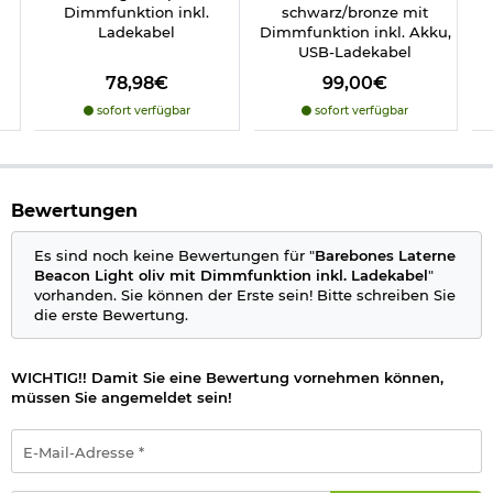
Ladezeit: ca. 4-5 Stunden
Dimmfunktion inkl.
schwarz/bronze mit
Betrieb mit: 3,7V Akku, 4400mAh Lithium-Ion (fest
Ladekabel
Dimmfunktion inkl. Akku,
verbaut)
USB-Ladekabel
Material: Stahl, Kunststoff
Farbe: oliv
78,98€
99,00€
Marke: Barebones
sofort verfügbar
sofort verfügbar
Herstellerinformationen
Verantwortliche Person für die EU
Bewertungen
Es sind noch keine Bewertungen für "
Barebones Laterne
Beacon Light oliv mit Dimmfunktion inkl. Ladekabel
"
vorhanden. Sie können der Erste sein! Bitte schreiben Sie
die erste Bewertung.
WICHTIG!! Damit Sie eine Bewertung vornehmen können,
müssen Sie angemeldet sein!
E-
Mail-
Adresse