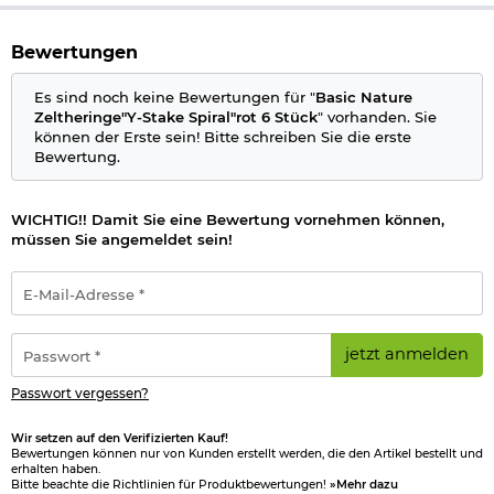
mit reflektierender Schlaufe
einfaches Herausziehen
Material: Aluminium
Bewertungen
Gewicht: 37,5 g
Maße: 25 x 1,5 x 1,5 cm
Es sind noch keine Bewertungen für "
Basic Nature
Marke: Basic Nature
Zeltheringe"Y-Stake Spiral"rot 6 Stück
" vorhanden. Sie
können der Erste sein! Bitte schreiben Sie die erste
Bewertung.
Herstellerinformationen
WICHTIG!! Damit Sie eine Bewertung vornehmen können,
müssen Sie angemeldet sein!
E-
Mail-
Adresse
*
Passwort
jetzt anmelden
*
Passwort vergessen?
Wir setzen auf den Verifizierten Kauf!
Bewertungen können nur von Kunden erstellt werden, die den Artikel bestellt und
erhalten haben.
Bitte beachte die Richtlinien für Produktbewertungen!
»Mehr dazu