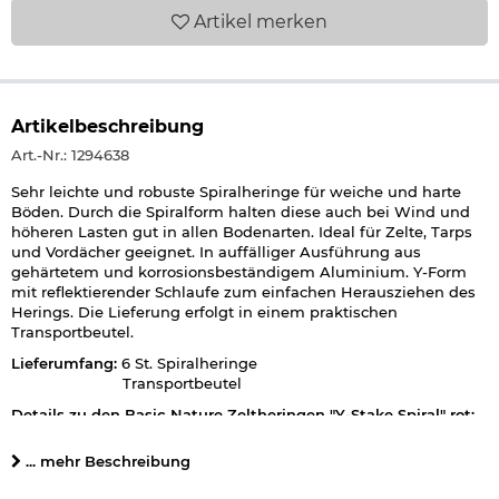
Artikel
merken
Artikelbeschreibung
Art.-Nr.: 1294638
Sehr leichte und robuste Spiralheringe für weiche und harte
Böden. Durch die Spiralform halten diese auch bei Wind und
höheren Lasten gut in allen Bodenarten. Ideal für Zelte, Tarps
und Vordächer geeignet. In auffälliger Ausführung aus
gehärtetem und korrosionsbeständigem Aluminium. Y-Form
mit reflektierender Schlaufe zum einfachen Herausziehen des
Herings. Die Lieferung erfolgt in einem praktischen
Transportbeutel.
Lieferumfang:
6 St. Spiralheringe
Transportbeutel
Details zu den Basic Nature Zeltheringen "Y-Stake Spiral" rot:
guter Halt für weiche und harte Böden
... mehr Beschreibung
sehr leicht
robust und korrosionsbeständig