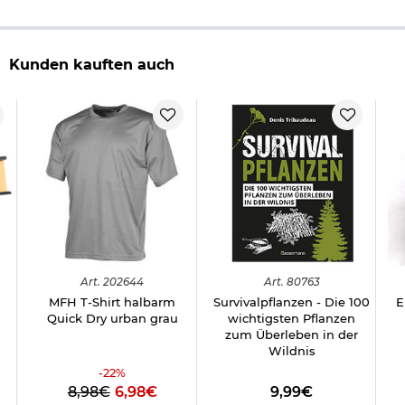
Kunden kauften auch
Art.
202644
Art.
80763
MFH T-Shirt halbarm
Survivalpflanzen - Die 100
E
Quick Dry urban grau
wichtigsten Pflanzen
zum Überleben in der
Wildnis
-
22
%
8,98€
6,98€
9,99€