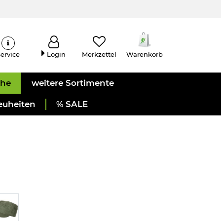
ervice
Login
Merkzettel
Warenkorb
uhe
weitere Sortimente
euheiten
% SALE