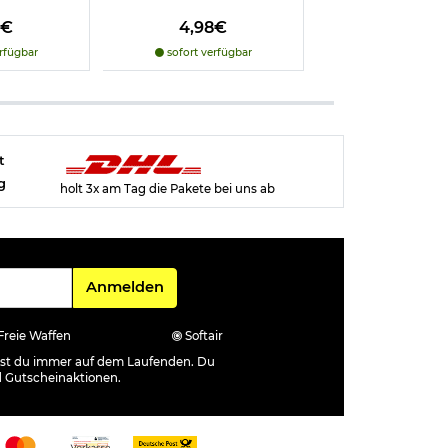
8€
4,98€
4,98€
rfügbar
sofort verfügbar
sofort verfü
t
g
holt 3x am Tag die Pakete bei uns ab
Für den Newsletter
Anmelden
Freie Waffen
Softair
ibst du immer auf dem Laufenden. Du
d Gutscheinaktionen.