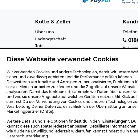
Kotte & Zeller
Kunde
Über uns
Telefon
Ladengeschäft
0180
Jobs
*0,14€/M
Cookie-Einstellung
Mobilfu
Diese Webseite verwendet Cookies
Datenschutz
E-Mail 
AGB
Barrier
Wir verwenden Cookies und andere Technologien, damit wir unsere Web
Impressum
Lexiko
sicher und zuverlässig anbieten und die Performance prüfen können.
Desweiteren um Inhalte und Anzeigen zu personalisieren, Funktionen f
soziale Medien anbieten zu können und die Zugriffe auf unsere Website 
analysieren. Damit das funktioniert, sammeln wir Daten über unsere Nu
und wie sie unsere Angebote auf welchen Geräten nutzen. Mit Klick auf
Geschenk-Gutscheine
Versa
stimmst Du der Verwendung von Cookies und anderen Technologien zu
Verarbeitung Deiner Daten zu, einschließlich der Übermittlung an unse
Wert 15,- Euro
Versan
Marketingpartner (Dritte).
Wert 30,- Euro
Rücks
Weitere Details und alle Optionen findest du in den
"Einstellungen"
. Du
Wert 50,- Euro
Widerr
kannst diese auch später jederzeit anpassen. Detaillierte Informationen
Wert 75,- Euro
Widerr
wie du deine Einwilligung jederzeit widerrufen kannst findest du in uns
Datenschutzerklärung
.