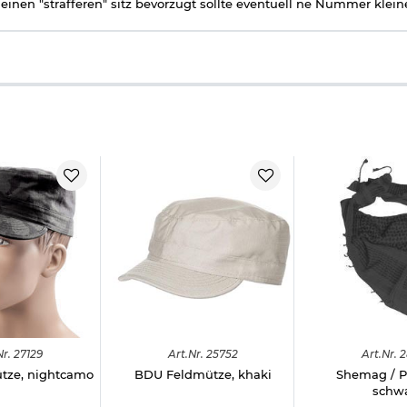
einen "strafferen" sitz bevorzugt sollte eventuell ne Nummer klei
Nr.
27129
Art.
Nr.
25752
Art.
Nr.
2
tze, nightcamo
BDU Feldmütze, khaki
Shemag / 
schw