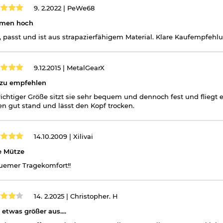
9. 2.2022 |
PeWe68
men hoch
t, passt und ist aus strapazierfähigem Material. Klare Kaufempfehl
9.12.2015 |
MetalGearX
 zu empfehlen
richtiger Größe sitzt sie sehr bequem und dennoch fest und fliegt 
n gut stand und lässt den Kopf trocken.
14.10.2009 |
Xilivai
e Mütze
emer Tragekomfort!!
14. 2.2025 |
Christopher. H
t etwas größer aus....