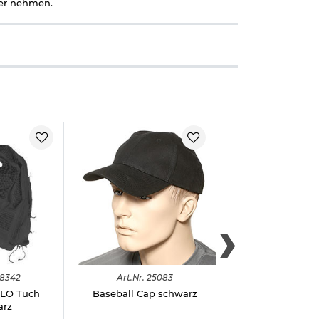
ner nehmen.
8342
Art.
Nr.
25083
Art.
Nr.
2783
PLO Tuch
Baseball Cap schwarz
Feinstrickmütze B
arz
Tec schwa