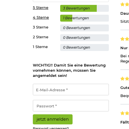
5 Sterne
3 Bewertungen
Dau
4 Sterne
1 Bewertungen
Sitz
3 Sterne
0 Bewertungen
2 Sterne
0 Bewertungen
1 Sterne
0 Bewertungen
Nur
Bei 
Rege
WICHTIG!! Damit Sie eine Bewertung
vornehmen können, müssen Sie
angemeldet sein!
E-
Gut
Mail-
Bequ
Adresse
*
Passwort
*
jetzt anmelden
Fäll
Passwort vergessen?