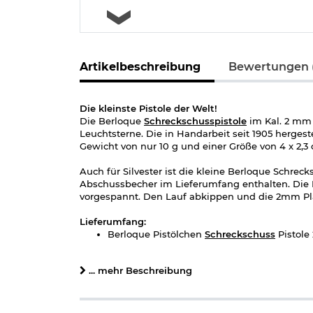
Artikelbeschreibung
Bewertungen (
Die kleinste Pistole der Welt!
Die Berloque
Schreckschusspistole
im Kal. 2 mm 
Leuchtsterne. Die in Handarbeit seit 1905 herges
Gewicht von nur 10 g und einer Größe von 4 x 2,3 c
Auch für Silvester ist die kleine Berloque Schrec
Abschussbecher im Lieferumfang enthalten. Die P
vorgespannt. Den Lauf abkippen und die 2mm Pla
Lieferumfang:
Berloque Pistölchen
Schreckschuss
Pistole
Holzkasette
Abschussbecher
... mehr Beschreibung
12 x 2mm Platzpatronen
10 x Leuchtsterne
Entladestock
Bedienungsanleitung