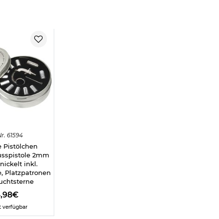
stole 2mm Knall:
2mm Knall
r.
61594
 Pistölchen
usspistole 2mm
nickelt inkl.
, Platzpatronen
frei ab 18 Jahren - Dieser Artikel kann nur versendet werden, wen
uchtsterne
icht vorliegt. (bitte den Link:
"Altersnachweis"
für genaue Infos a
4,98€
t verfügbar
mit Gas- und Signalwaffen
.