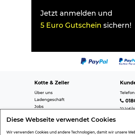
Jetzt anmelden und
5 Euro Gutschein
sichern!
Kotte & Zeller
Kunde
Über uns
Telefon
Ladengeschäft
0180
Jobs
*0,14€/M
Cookie-Einstellung
Mobilfu
Diese Webseite verwendet Cookies
Datenschutz
E-Mail 
AGB
Barrier
Wir verwenden Cookies und andere Technologien, damit wir unsere Web
Impressum
Lexiko