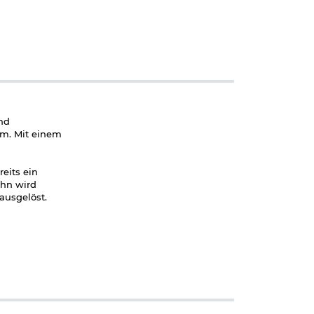
nd
em. Mit einem
reits ein
hn wird
ausgelöst.