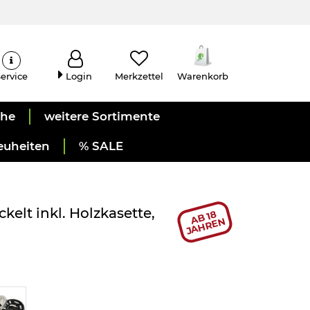
ervice
Login
Merkzettel
Warenkorb
uhe
weitere Sortimente
euheiten
% SALE
elt inkl. Holzkasette,
AB 18
JAHREN