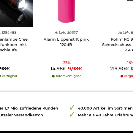
.
1294489
Art.
Nr.
50657
Art.
Nr.
6
enlampe Cree
Alarm Lippenstift pink
Röhm RG 9
unktion inkl.
120dB
Schreckschuss
schlaufe
P.A.
-
33
%
-
16
,98€
14,98€
9,98€
219,90€
t verfügbar
sofort verfügbar
vergri
r 1,7 Mio. zufriedene Kunden
40.000 Artikel im Sortimen
utraler Versandkarton
Mehr als 40 Jahre Erfahrun