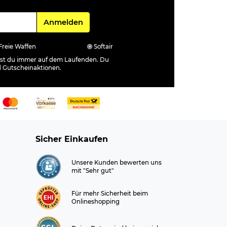
Für den Newsletter
Anmelden
Freie Waffen
Softair
ibst du immer auf dem Laufenden. Du
d Gutscheinaktionen.
Sicher Einkaufen
Unsere Kunden bewerten uns
mit "Sehr gut"
Für mehr Sicherheit beim
Onlineshopping