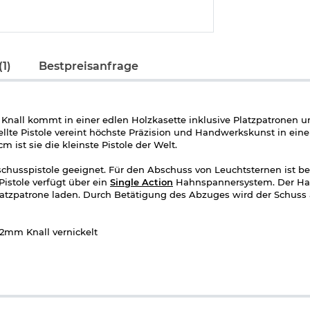
1)
Bestpreisanfrage
Knall kommt in einer edlen Holzkasette inklusive Platzpatronen u
tellte Pistole vereint höchste Präzision und Handwerkskunst in ein
m ist sie die kleinste Pistole der Welt.
kschusspistole geeignet. Für den Abschuss von Leuchtsternen ist be
istole verfügt über ein
Single Action
Hahnspannersystem. Der Ha
tzpatrone laden. Durch Betätigung des Abzuges wird der Schuss 
 2mm Knall vernickelt