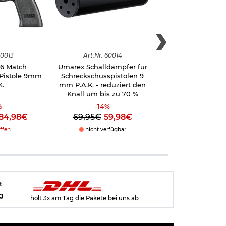
0013
Art.
Nr.
60014
Art.
Nr.
6001
6 Match
Umarex Schalldämpfer für
Heckler & Koc
 Pistole 9mm
Schreckschusspistolen 9
Schreckschuss-P
K.
mm P.A.K. - reduziert den
mm P.A.K. brü
Knall um bis zu 70 %
%
-
14
%
-
17
%
184,98€
69,95€
59,98€
209,90€
17
ffen
nicht verfügbar
sofort verfü
t
g
holt 3x am Tag die Pakete bei uns ab