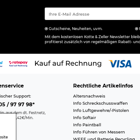
Gutscheine, Neuheiten, uvm.
Mit dem kostenlosen Kotte & Zeller Newsletter ble
profitierst zusätzlich von regelmäßigen Rabatt- un
nservice
Rechtliche Artikelinfos
ischer Support:
Altersnachweis
Info Schreckschusswaffen
5 / 97 97 98*
Info Luftgewehre/-Pistolen
in. aus dem dt. Festnetz,
Info Softair
nk max. 0,42€/Min.
Info Paintball
Kontakt
Info Führen von Messern
efreiheit
site
WEEE und Batterie Recycling
n A-Z