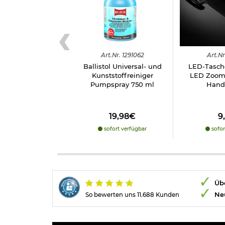
Art.
Nr.
1291062
Art.
Nr
Ballistol Universal- und
LED-Tasch
Kunststoffreiniger
LED Zoomf
Pumpspray 750 ml
Hand
19,98€
9
sofort verfügbar
sofor
Übe
Ne
So bewerten uns 11.688 Kunden