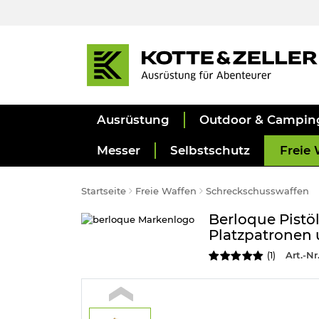
Ausrüstung
Outdoor & Campin
Messer
Selbstschutz
Freie 
Startseite
Freie Waffen
Schreckschusswaffen
Berloque Pistö
Platzpatronen 
Art.-Nr.
(
1
)