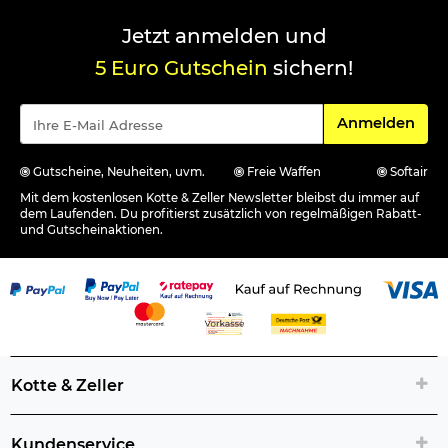
Jetzt anmelden und
5 Euro Gutschein
sichern!
Für den Newsle
Anmelden
Gutscheine, Neuheiten, uvm.
Freie Waffen
Softair
Mit dem kostenlosen Kotte & Zeller Newsletter bleibst du immer auf
dem Laufenden. Du profitierst zusätzlich von regelmäßigen Rabatt-
und Gutscheinaktionen.
Kotte & Zeller
Kundenservice