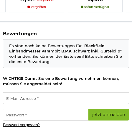
Material Klinge:
420er Edelstahl
, rostfrei
vergriffen
sofort verfügbar
Material Griff: Aluminium
Öffnung: Daumenpin, Klingedurchbruch
Sicherung: Liner-Lock
Farbe: schwarz
Marke: BlackField
Bewertungen
Bestimmte Messer dürfen nicht überall geführt werden,
Es sind noch keine Bewertungen für "
Blackfield
deshalb beachten Sie bitte folgenden
Informationslink
über
Einhandmesser Karambit B.P.K. schwarz inkl. Gürtelclip
"
das
Führen von Messern
§42a.
vorhanden. Sie können der Erste sein! Bitte schreiben Sie
die erste Bewertung.
Wichtige waffenrechtliche Informationen: Artikel frei ab 18
Jahren - Dieser Artikel kann nur versendet werden, wenn Sie
WICHTIG!! Damit Sie eine Bewertung vornehmen können,
uns einen
Altersnachweis
zusenden, sofern uns dieser noch
müssen Sie angemeldet sein!
nicht vorliegt. (Bitte den Link:
"Altersnachweis"
für genaue
Infos anklicken.)
E-
Mail-
Herstellerinformationen
Adresse
*
Passwort
jetzt anmelden
*
Passwort vergessen?