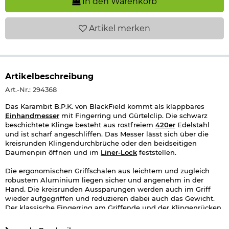
In den Warenkorb
Artikel
merken
Artikelbeschreibung
Art.-Nr.: 294368
Das Karambit B.P.K. von BlackField kommt als klappbares
Einhandmesser
mit Fingerring und Gürtelclip. Die schwarz
beschichtete Klinge besteht aus rostfreiem
420er
Edelstahl
und ist scharf angeschliffen. Das Messer lässt sich über die
kreisrunden Klingendurchbrüche oder den beidseitigen
Daumenpin öffnen und im
Liner-Lock
feststellen.
Die ergonomischen Griffschalen aus leichtem und zugleich
robustem Aluminium liegen sicher und angenehm in der
Hand. Die kreisrunden Aussparungen werden auch im Griff
wieder aufgegriffen und reduzieren dabei auch das Gewicht.
Der klassische Fingerring am Griffende und der Klingenrücken
sind mit geriffelten Daumenauflagen ausgestattet. So lässt
sich das Messer bei verschiedensten Haltungsweisen sicher