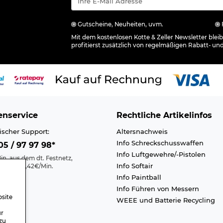
Gutscheine, Neuheiten, uvm.
Mit dem kostenlosen Kotte & Zeller Newsletter ble
profitierst zusätzlich von regelmäßigen Rabatt- un
nservice
Rechtliche Artikelinfos
ischer Support:
Altersnachweis
Info Schreckschusswaffen
5 / 97 97 98*
Info Luftgewehre/-Pistolen
in. aus dem dt. Festnetz,
Info Softair
nk max. 0,42€/Min.
Info Paintball
Kontakt
Info Führen von Messern
efreiheit
site
WEEE und Batterie Recycling
n A-Z
ür
zu