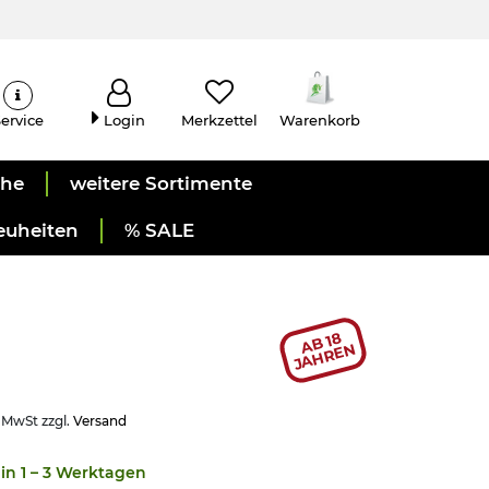
ervice
Login
Merkzettel
Warenkorb
uhe
weitere Sortimente
euheiten
% SALE
AB 18
JAHREN
. MwSt zzgl.
Versand
in 1 – 3 Werktagen