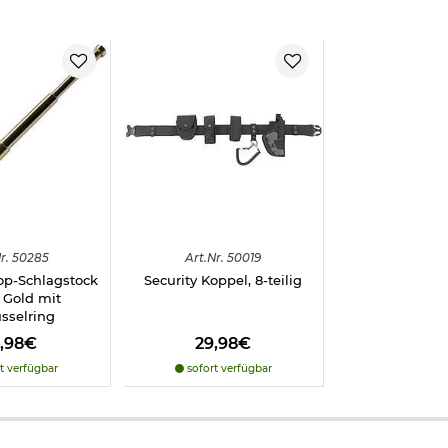
frei ab 18 Jahren - Dieser Artikel kann nur versendet werden, wen
icht vorliegt. (Bitte den Link:
"Altersnachweis"
für genaue Infos a
r.
50285
Art.
Nr.
50019
op-Schlagstock
Security Koppel, 8-teilig
l Gold mit
sselring
4,98€
29,98€
t verfügbar
sofort verfügbar