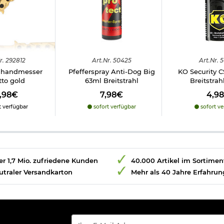
r.
292812
Art.
Nr.
50425
Art.
Nr.
5
inhandmesser
Pfefferspray Anti-Dog Big
KO Security C
etto gold
63ml Breitstrahl
Breitstrah
9,98€
7,98€
4,9
t verfügbar
sofort verfügbar
sofort ve
r 1,7 Mio. zufriedene Kunden
40.000 Artikel im Sortimen
utraler Versandkarton
Mehr als 40 Jahre Erfahrun