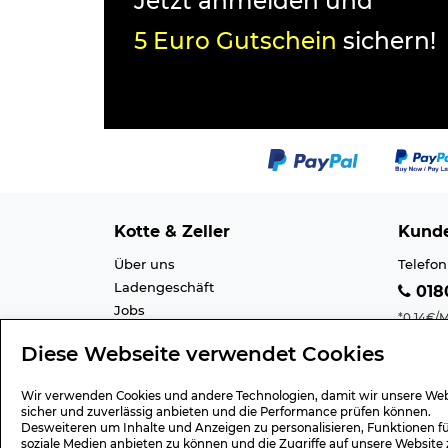
Jetzt anmelden und
5 Euro Gutschein
sichern!
Kotte & Zeller
Kunde
Über uns
Telefon
Ladengeschäft
0180
Jobs
*0,14€/M
Cookie-Einstellung
Mobilfu
Diese Webseite verwendet Cookies
Datenschutz
E-Mail 
AGB
Barrier
Wir verwenden Cookies und andere Technologien, damit wir unsere Web
Impressum
Lexiko
sicher und zuverlässig anbieten und die Performance prüfen können.
Desweiteren um Inhalte und Anzeigen zu personalisieren, Funktionen f
soziale Medien anbieten zu können und die Zugriffe auf unsere Website 