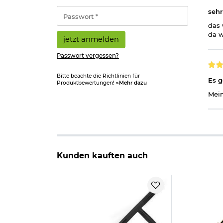
*
Passwort
sehr
*
das 
da w
jetzt anmelden
Passwort vergessen?
Bitte beachte die Richtlinien für
Es g
Produktbewertungen!
»Mehr dazu
Mein
Kunden kauften auch