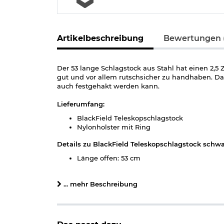
Artikelbeschreibung
Bewertungen 
Der 53 lange Schlagstock aus Stahl hat einen 2,5
gut und vor allem rutschsicher zu handhaben. Das
auch festgehakt werden kann.
Lieferumfang:
BlackField Teleskopschlagstock
Nylonholster mit Ring
Details zu BlackField Teleskopschlagstock schwar
Länge offen: 53 cm
Länge geschlossen: 21 cm
Durchmesser Griff: ca. 2,5 cm
... mehr Beschreibung
Gewicht: 460 g
Material: Stahl
Farbe: schwarz
Marke: BlackField