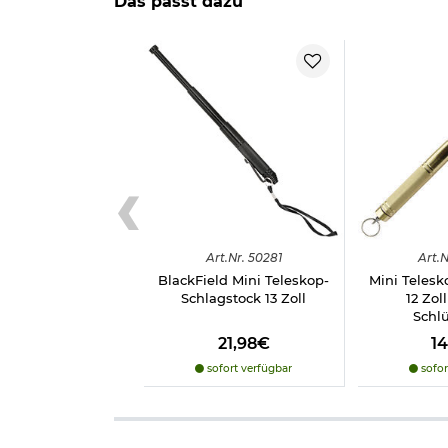
Das passt dazu
Wichtige waffenrechtliche Informationen: Artikel 
Altersnachweis
zusenden, sofern uns dieser noch n
Herstellerinformationen
Art.
Nr.
50281
Art.
N
BlackField Mini Teleskop-
Mini Telesk
Schlagstock 13 Zoll
12 Zol
Schlü
21,98€
1
sofort verfügbar
sofor