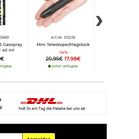
0669
Art.
Nr.
50036
Art.
Nr.
508
S Gasspray
Mini Teleskopschlagstock
Mini Teleskopsch
l 40 ml
13,5cm / 32,3 cm i
-
14
%
8€
20,95€
17,98€
13,98€
rfügbar
sofort verfügbar
sofort verfü
t
g
holt 3x am Tag die Pakete bei uns ab
Für den Newsletter