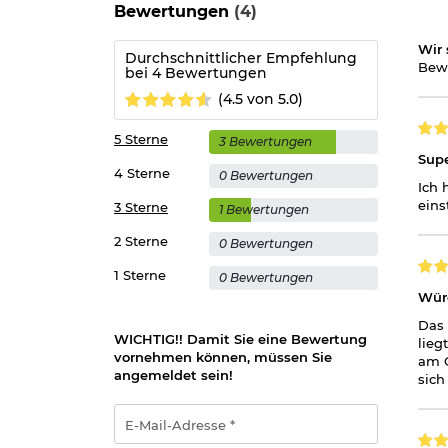
Bewertungen
(4)
Wir 
Durchschnittlicher Empfehlung
Bewe
bei 4 Bewertungen
(4.5 von 5.0)
5 Sterne
3 Bewertungen
Sup
4 Sterne
0 Bewertungen
Ich 
eins
3 Sterne
1 Bewertungen
2 Sterne
0 Bewertungen
1 Sterne
0 Bewertungen
Wür
Das 
WICHTIG!! Damit Sie eine Bewertung
lieg
vornehmen können, müssen Sie
am G
angemeldet sein!
sich
E-
Mail-
Adresse