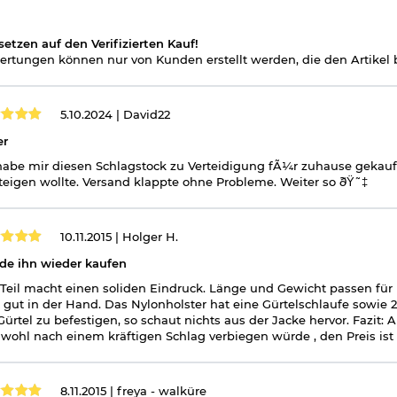
setzen auf den Verifizierten Kauf!
rtungen können nur von Kunden erstellt werden, die den Artikel b
5.10.2024 |
David22
er
habe mir diesen Schlagstock zu Verteidigung fÃ¼r zuhause gekauf
teigen wollte. Versand klappte ohne Probleme. Weiter so ðŸ˜‡
10.11.2015 |
Holger H.
de ihn wieder kaufen
Teil macht einen soliden Eindruck. Länge und Gewicht passen für m
t gut in der Hand. Das Nylonholster hat eine Gürtelschlaufe sowie 
ürtel zu befestigen, so schaut nichts aus der Jacke hervor. Fazit:
 wohl nach einem kräftigen Schlag verbiegen würde , den Preis ist 
8.11.2015 |
freya - walküre