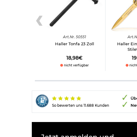
Art.
Nr.
50551
Art.
N
Haller Tonfa 23 Zoll
Haller E
Stil
18,98€
1
nicht verfügbar
nich
Übe
Ne
So bewerten uns 11.688 Kunden