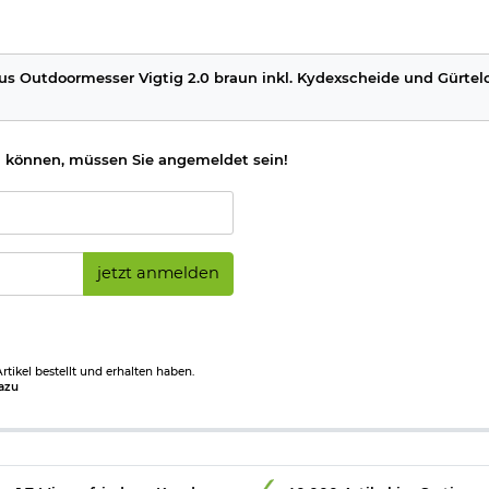
icht vorliegt. (bitte den Link:
"Altersnachweis"
für genaue Infos a
us Outdoormesser Vigtig 2.0 braun inkl. Kydexscheide und Gürtelc
 können, müssen Sie angemeldet sein!
jetzt anmelden
tikel bestellt und erhalten haben.
azu