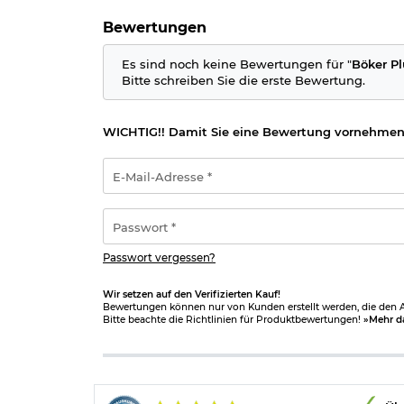
Altersnachweis
zusenden, sofern uns dieser noch n
Bewertungen
Herstellerinformationen
Es sind noch keine Bewertungen für "
Böker Pl
Bitte schreiben Sie die erste Bewertung.
WICHTIG!! Damit Sie eine Bewertung vornehmen
E-
Mail-
Adresse
*
Passwort
*
Passwort vergessen?
Wir setzen auf den Verifizierten Kauf!
Bewertungen können nur von Kunden erstellt werden, die den Ar
Bitte beachte die Richtlinien für Produktbewertungen!
»Mehr d