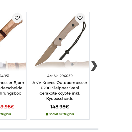
94051
Art.
Nr.
294039
Art.
Nr.
2940
messer Bjorn
ANV Knives Outdoormesser
ANV Knives Outdo
ederscheide
P200 Sleipner Stahl
P200 Sleipner 
hrungsbox
Cerakote coyote inkl.
Cerakote oliv 
Kydexscheide
Kydexschei
%
49,98€
148,98€
148,98
 das:
rfügbar
sofort verfügbar
sofort verfü
n Sie uns einen