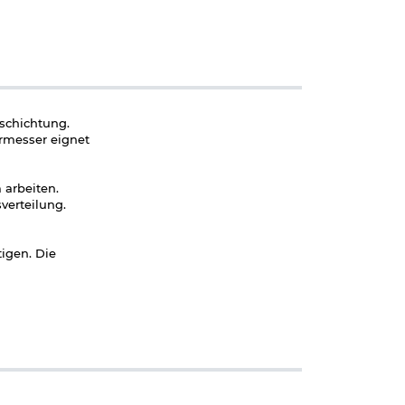
eschichtung.
rmesser eignet
 arbeiten.
verteilung.
tigen. Die
r dein nächstes