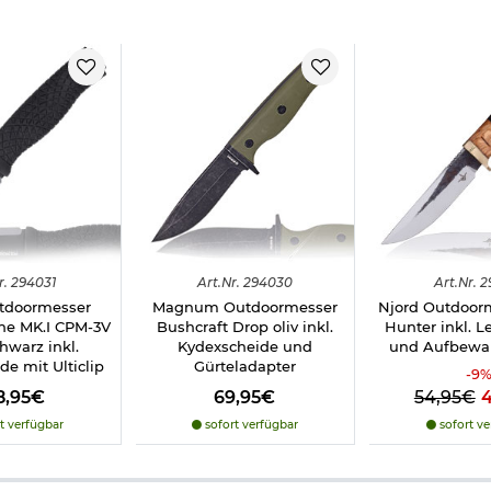
ei
r.
294031
Art.
Nr.
294030
Art.
Nr.
2
tdoormesser
Magnum Outdoormesser
Njord Outdoor
g
ne MK.I CPM-3V
Bushcraft Drop oliv inkl.
Hunter inkl. L
hwarz inkl.
Kydexscheide und
und Aufbewa
e mit Ulticlip
Gürteladapter
-
9
8,95€
69,95€
54,95€
erden, deshalb beachten Sie bitte folgenden
Informationslink
über
t verfügbar
sofort verfügbar
sofort ve
frei ab 18 Jahren - Dieser Artikel kann nur versendet werden, wen