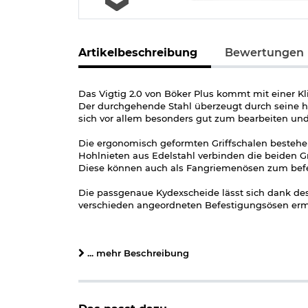
Artikelbeschreibung
Bewertungen
Das Vigtig 2.0 von Böker Plus kommt mit einer Kl
Der durchgehende Stahl überzeugt durch seine h
sich vor allem besonders gut zum bearbeiten und
Die ergonomisch geformten Griffschalen besteh
Hohlnieten aus Edelstahl verbinden die beiden G
Diese können auch als Fangriemenösen zum bef
Die passgenaue Kydexscheide lässt sich dank des 
verschieden angeordneten Befestigungsösen ermö
Eine stabile Bauweise und sehr gut verarbeitete 
Survival-, Outdoor- oder Bushcraft-Abenteuer.
... mehr Beschreibung
Lieferumfang:
Böker Plus Outdoormesser Vigtig 2.0 braun
Kydexscheide schwarz