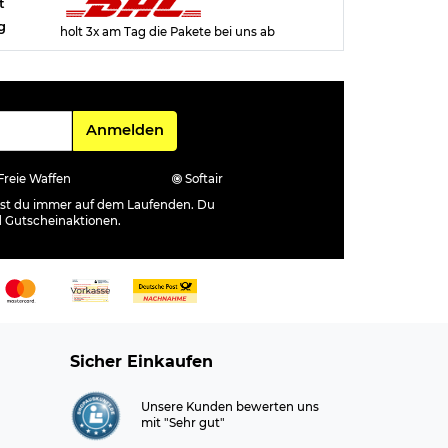
t
g
holt 3x am Tag die Pakete bei uns ab
Für den Newsletter
Anmelden
Freie Waffen
Softair
ibst du immer auf dem Laufenden. Du
d Gutscheinaktionen.
Sicher Einkaufen
Unsere Kunden bewerten uns
mit "Sehr gut"