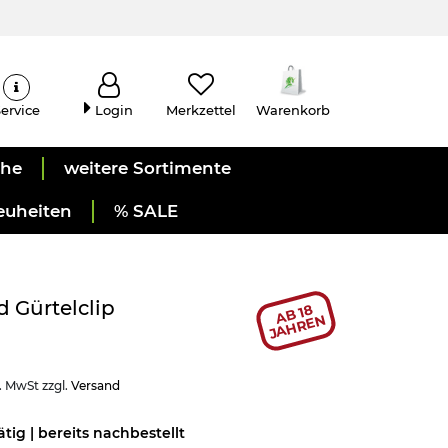
ervice
Login
Merkzettel
Warenkorb
uhe
weitere Sortimente
euheiten
% SALE
 Gürtelclip
AB 18
JAHREN
l. MwSt zzgl.
Versand
ätig | bereits nachbestellt