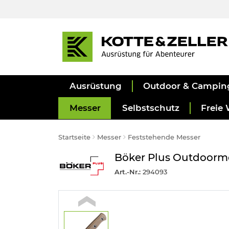
Ausrüstung
Outdoor & Campin
Messer
Selbstschutz
Freie 
Startseite
Messer
Feststehende Messer
Böker Plus Outdoormes
Art.-Nr.:
294093