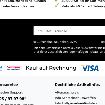
r 1,7 Mio. zufriedene Kunden
40.000 Artikel im Sortimen
utraler Versandkarton
Mehr als 40 Jahre Erfahrun
Gutscheine, Neuheiten, uvm.
Mit dem kostenlosen Kotte & Zeller Newsletter ble
profitierst zusätzlich von regelmäßigen Rabatt- un
nservice
Rechtliche Artikelinfos
ischer Support:
Altersnachweis
Info Schreckschusswaffen
5 / 97 97 98*
Info Luftgewehre/-Pistolen
in. aus dem dt. Festnetz,