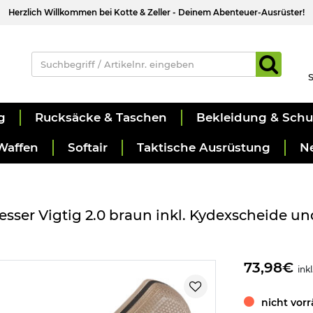
Herzlich Willkommen bei Kotte & Zeller - Deinem Abenteuer-Ausrüster!
S
g
Rucksäcke & Taschen
Bekleidung & Sch
Waffen
Softair
Taktische Ausrüstung
N
ser Vigtig 2.0 braun inkl. Kydexscheide und
73,98€
ink
nicht vorr