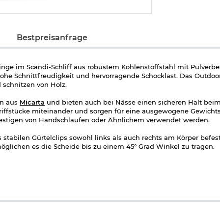
Bestpreisanfrage
inge im Scandi-Schliff aus robustem Kohlenstoffstahl mit Pulverb
ohe Schnittfreudigkeit und hervorragende Schocklast. Das Outdoo
 schnitzen von Holz.
en aus
Micarta
und bieten auch bei Nässe einen sicheren Halt beim
riffstücke miteinander und sorgen für eine ausgewogene Gewichts
estigen von Handschlaufen oder Ähnlichem verwendet werden.
stabilen Gürtelclips sowohl links als auch rechts am Körper befes
glichen es die Scheide bis zu einem 45° Grad Winkel zu tragen.
Materialien machen das Vigitg 2.0 zu einem wichtigen Begleiter fü