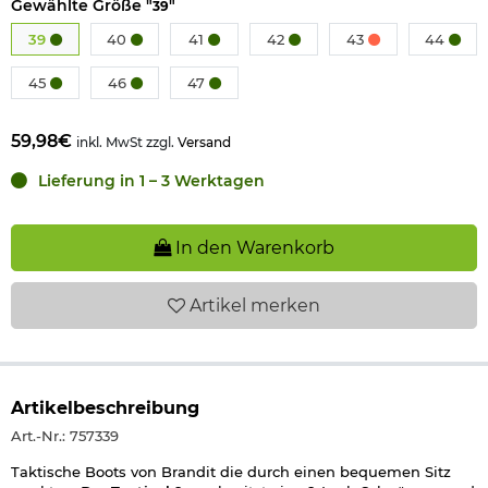
Gewählte Größe "
"
39
39
40
41
42
43
44
45
46
47
59,98€
inkl. MwSt zzgl.
Versand
Lieferung in 1 – 3 Werktagen
In den Warenkorb
Artikel
merken
Artikelbeschreibung
Art.-Nr.: 757339
Taktische Boots von Brandit die durch einen bequemen Sitz