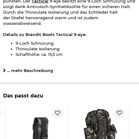
punkten. Der
Tactical
9-eye besitzt eine 9-Loch Schnürung und
sorgt dank Antirutsch-Synthetiksohle für einen sicheren Halt.
Durch die Thinsulate Isolierung und das Echtleder hält
der Stiefel hervorragend warm und ist zudem
wasserabweisend.
Details zu Brandit Boots Tactical 9-eye:
9-Loch Schnürung
Thinsulate Isolierung
Schafthöhe: ca. 15,5 cm
Obermaterial: 100 % Nylon & Echtleder
Futter: 100 % Polyamid
... mehr Beschreibung
Sohle: Gummi
Farbe: Darkcamo
Marke: Brandit
Herstellerinformationen
Das passt dazu