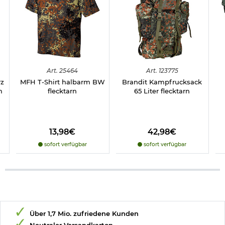
Art.
25464
Art.
123775
rz
MFH T-Shirt halbarm BW
Brandit Kampfrucksack
m
flecktarn
65 Liter flecktarn
13,98€
42,98€
sofort verfügbar
sofort verfügbar
Über 1,7 Mio. zufriedene Kunden
Neutraler Versandkarton