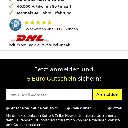
40.000 Artikel im Sortiment
Mehr als 40 Jahre Erfahrung
So bewerten uns 11.688 Kunden
holt 3x am Tag die Pakete bei uns ab
Jetzt anmelden und
5 Euro Gutschein
sichern!
Für den Newsle
Anmelden
Gutscheine, Neuheiten, uvm.
Freie Waffen
Softair
Mit dem kostenlosen Kotte & Zeller Newsletter bleibst du immer auf
dem Laufenden. Du profitierst zusätzlich von regelmäßigen Rabatt-
und Gutscheinaktionen.