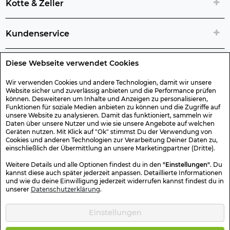
Kotte & Zeller
Kundenservice
Diese Webseite verwendet Cookies
Rechtliche Artikelinfos
Wir verwenden Cookies und andere Technologien, damit wir unsere
Website sicher und zuverlässig anbieten und die Performance prüfen
Geschenk-Gutscheine
können. Desweiteren um Inhalte und Anzeigen zu personalisieren,
Funktionen für soziale Medien anbieten zu können und die Zugriffe auf
unsere Website zu analysieren. Damit das funktioniert, sammeln wir
Versand & Rücksendung
Daten über unsere Nutzer und wie sie unsere Angebote auf welchen
Geräten nutzen. Mit Klick auf "Ok" stimmst Du der Verwendung von
Cookies und anderen Technologien zur Verarbeitung Deiner Daten zu,
einschließlich der Übermittlung an unsere Marketingpartner (Dritte).
Sonstiges
Weitere Details und alle Optionen findest du in den
"Einstellungen"
. Du
kannst diese auch später jederzeit anpassen. Detaillierte Informationen
und wie du deine Einwilligung jederzeit widerrufen kannst findest du in
Sicher Einkaufen
unserer
Datenschutzerklärung
.
Einstellungen
Kotte & Zeller 2026 © Alle Rechte vorbehalten. Die durchgestrichenen