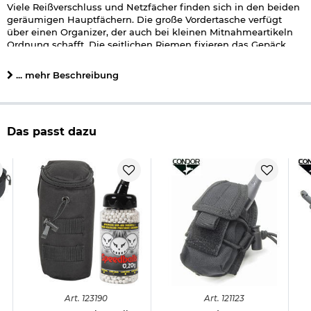
Viele Reißverschluss und Netzfächer finden sich in den beiden
geräumigen Hauptfächern. Die große Vordertasche verfügt
über einen Organizer, der auch bei kleinen Mitnahmeartikeln
Ordnung schafft. Die seitlichen Riemen fixieren das Gepäck.
Gepolsterte und verstellbare Schultergurte und der zusätzliche
... mehr Beschreibung
längenverstellbare Bauchgurt schaffen ein komfortables
Tragegefühl auch bei längeren Märschen.
Details zu Brandit Cooper Rucksack large schwarz:
Das passt dazu
Material: 100% Nylon
gepolsterte Schultergurte
längenverstellbarer Bauchgurt
Fronttasche mit Organizer
zwei Hauptfächer
Maße: ca. 52 x 30 x 32 cm
Packvolumen: ca. 40 Liter
Farbe: schwarz
Marke: Brandit
Herstellerinformationen
Art.
123190
Art.
121123