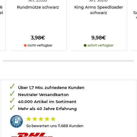
Art.
25533
Art.
30210
16
Rundmütze schwarz
King Arms Speedloader
el
schwarz
S
3,98€
9,98€
nicht verfügbar
sofort verfügbar
Über 1,7 Mio. zufriedene Kunden
Neutraler Versandkarton
40.000 Artikel im Sortiment
Mehr als 40 Jahre Erfahrung
So bewerten uns 11.688 Kunden