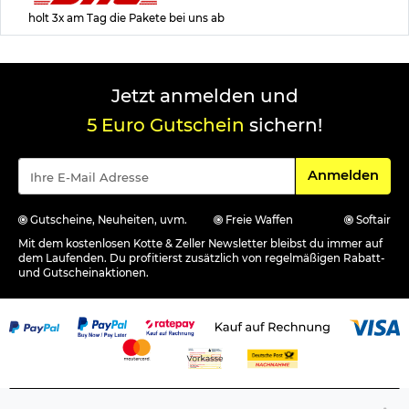
holt 3x am Tag die Pakete bei uns ab
Jetzt anmelden und
5 Euro Gutschein
sichern!
Für den Newsle
Anmelden
Gutscheine, Neuheiten, uvm.
Freie Waffen
Softair
Mit dem kostenlosen Kotte & Zeller Newsletter bleibst du immer auf
dem Laufenden. Du profitierst zusätzlich von regelmäßigen Rabatt-
und Gutscheinaktionen.