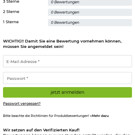
3 Sterne
0 Bewertungen
Herstellerinformationen
2 Sterne
0 Bewertungen
1 Sterne
0 Bewertungen
WICHTIG!! Damit Sie eine Bewertung vornehmen können,
müssen Sie angemeldet sein!
E-
Mail-
Adresse
*
Passwort
*
jetzt anmelden
Passwort vergessen?
Bitte beachte die Richtlinien für Produktbewertungen!
»Mehr dazu
Wir setzen auf den Verifizierten Kauf!