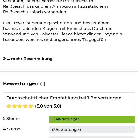
verstauen, ist eine verdeckte Brusttasche mit
Reißverschluss und ein Armbüro mit zusätzlichem
Reißverschlussfach vorhanden.
Der Troyer ist gerade geschnitten und besitzt einen
hochschließenden Kragen mit Kinnschutz. Durch die
Verwendung von Polyester Fleece bietet dir der Troyer ein
besonders weiches und angenehmes Tragegefühl.
Details zu Brandit Fleece Troyer Ripstop:
... mehr Beschreibung
Schnitt: gerade
verstärkte Schulter und Ellenbogenpartie aus Ripstop
Material
verdeckte Brusttaschen mit Reißverschluss
hochschließender Kragen mit Reißverschluss
Bewertungen
(1)
hohes Wärmeisolationsvermögen
Armbüro mit zusätzlichem Reißverschlussfach
Durchschnittlicher Empfehlung bei 1 Bewertungen
Patchfläche auf dem Oberarm
schnell trocknend und nahezu knitterfrei
(5.0 von 5.0)
Material Oberstoff 1: 100% Polyester
Material Oberstoff 2: 65% Polyester, 35% Baumwolle
5 Sterne
1 Bewertungen
Material Taschenfutter: 100% Polyester
Farbe: schwarz
4 Sterne
0 Bewertungen
Marke: Brandit