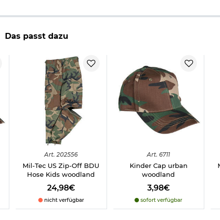
Größentabelle:
S = 122/128
Das passt dazu
M = 134/140
L = 146/152
XL = 158/164
XXL = 170/176
Herstellerinformationen
Art.
202556
Art.
6711
Mil-Tec US Zip-Off BDU
Kinder Cap urban
Hose Kids woodland
woodland
24,98€
3,98€
nicht verfügbar
sofort verfügbar