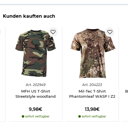
Kunden kauften auch
Art.
202949
Art.
204223
MFH US T-Shirt
Mil-Tec T-Shirt
B
Streetstyle woodland
Phantomleaf WASP I Z2
9,98€
13,98€
sofort verfügbar
sofort verfügbar