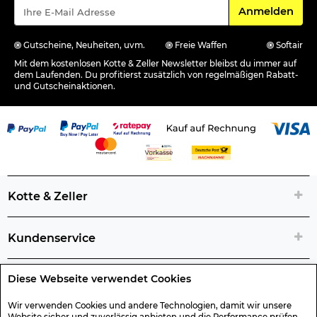
Für den Newsle
Anmelden
Gutscheine, Neuheiten, uvm.
Freie Waffen
Softair
Mit dem kostenlosen Kotte & Zeller Newsletter bleibst du immer auf
dem Laufenden. Du profitierst zusätzlich von regelmäßigen Rabatt-
und Gutscheinaktionen.
Kotte & Zeller
Kundenservice
Diese Webseite verwendet Cookies
Rechtliche Artikelinfos
Wir verwenden Cookies und andere Technologien, damit wir unsere