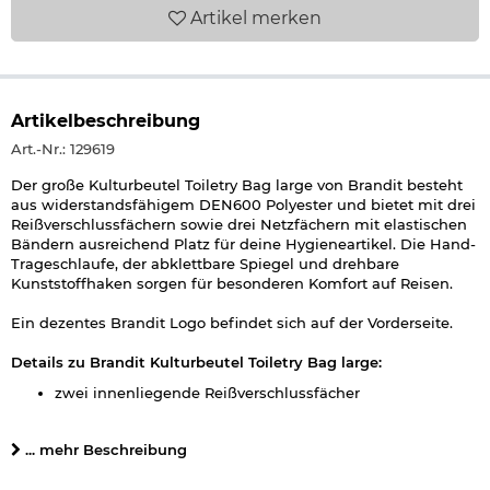
Artikel
merken
Artikelbeschreibung
Art.-Nr.: 129619
Der große Kulturbeutel Toiletry Bag large von Brandit besteht
aus widerstandsfähigem DEN600 Polyester und bietet mit drei
Reißverschlussfächern sowie drei Netzfächern mit elastischen
Bändern ausreichend Platz für deine Hygieneartikel. Die Hand-
Trageschlaufe, der abklettbare Spiegel und drehbare
Kunststoffhaken sorgen für besonderen Komfort auf Reisen.
Ein dezentes Brandit Logo befindet sich auf der Vorderseite.
Details zu Brandit Kulturbeutel Toiletry Bag large:
zwei innenliegende Reißverschlussfächer
ein außenliegendes Reißverschlussfach
ein großes ausfaltbares Fach mit Reißverschluss
... mehr Beschreibung
Maße: 24 x 14 cm
drei Netz-Steckfächer mit elastischem Bund