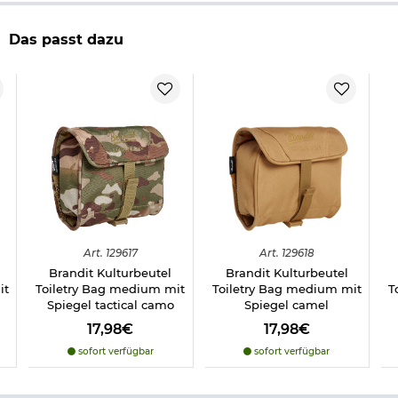
abklettbarer, bruchsicherer Spiegel
zusätzliche Klettfläche für den Spiegel
drehbarer Kunststoffhaken zum Aufhängen
Das passt dazu
Steckschnalle zum Verschließen
Hand-Trageschlaufe
D-Ring für Schlüssel
Maße: 26 x 20,8 x 7 cm
Gewicht: 181 g
Material: 100% Polyester
Farbe: oliv
Marke: Brandit
Herstellerinformationen
Art.
129617
Art.
129618
Brandit Kulturbeutel
Brandit Kulturbeutel
it
Toiletry Bag medium mit
Toiletry Bag medium mit
T
Spiegel tactical camo
Spiegel camel
17,98€
17,98€
sofort verfügbar
sofort verfügbar