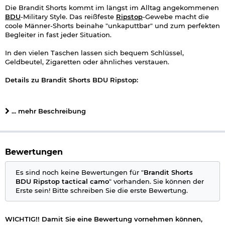
Die Brandit Shorts kommt im längst im Alltag angekommenen
BDU
-Military Style. Das reißfeste
Ripstop
-Gewebe macht die
coole Männer-Shorts beinahe "unkaputtbar" und zum perfekten
Begleiter in fast jeder Situation.
In den vielen Taschen lassen sich bequem Schlüssel,
Geldbeutel, Zigaretten oder ähnliches verstauen.
Details zu Brandit Shorts BDU Ripstop:
robustes
Ripstop-Gewebe
Passform: bequemer Schnitt
... mehr Beschreibung
Beinform: gerade
zwei seitliche Vordertaschen
zwei Beintaschen
zwei Gesäßtaschen
verdeckter Knopfleiste
Bewertungen
einstellbarer Bund für perfekten Sitz
Material: 100% Baumwolle Ripstop
Es sind noch keine Bewertungen für "
Brandit Shorts
Farbe: tactical camo
BDU Ripstop tactical camo
" vorhanden. Sie können der
Marke: Brandit
Erste sein! Bitte schreiben Sie die erste Bewertung.
Rücksendungen vermeiden - Übersicht Größenangaben:
WICHTIG!! Damit Sie eine Bewertung vornehmen können,