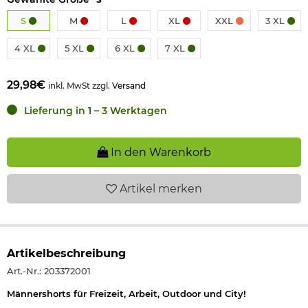
S
M
L
XL
XXL
3 XL
4 XL
5 XL
6 XL
7 XL
29,98€
inkl. MwSt zzgl.
Versand
Lieferung in 1 – 3 Werktagen
In den Warenkorb
Artikel
merken
Artikelbeschreibung
Art.-Nr.: 203372001
Männershorts für Freizeit, Arbeit, Outdoor und City!