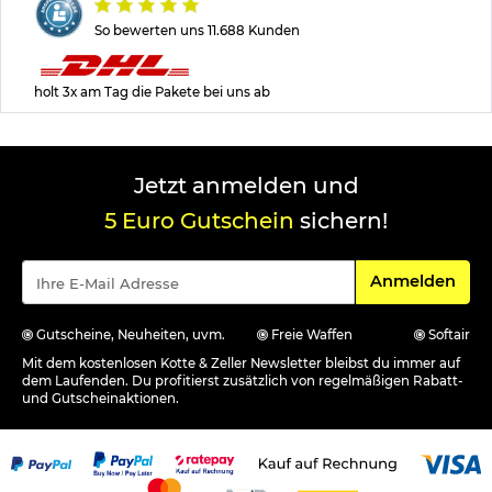
So bewerten uns 11.688 Kunden
holt 3x am Tag die Pakete bei uns ab
Jetzt anmelden und
5 Euro Gutschein
sichern!
Für den Newsle
Anmelden
Gutscheine, Neuheiten, uvm.
Freie Waffen
Softair
Mit dem kostenlosen Kotte & Zeller Newsletter bleibst du immer auf
dem Laufenden. Du profitierst zusätzlich von regelmäßigen Rabatt-
und Gutscheinaktionen.