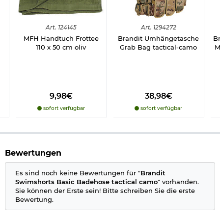
Marke: Brandit
Herstellerinformationen
Art.
124145
Art.
1294272
MFH Handtuch Frottee
Brandit Umhängetasche
B
110 x 50 cm oliv
Grab Bag tactical-camo
M
9,98€
38,98€
sofort verfügbar
sofort verfügbar
Bewertungen
Es sind noch keine Bewertungen für "
Brandit
Swimshorts Basic Badehose tactical camo
" vorhanden.
Sie können der Erste sein! Bitte schreiben Sie die erste
Bewertung.