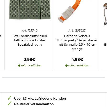
Art.
125540
Art.
1293625
n
Fox Thermositzkissen
Barbaric Venous
faltbar oliv robuster
Tourniquet / Venenstauer
Spezialschaum
mit Schnalle 2,5 x 40 cm
B
orange
3,98€
4,98€
sofort verfügbar
sofort verfügbar
Über 1,7 Mio. zufriedene Kunden
Neutraler Versandkarton