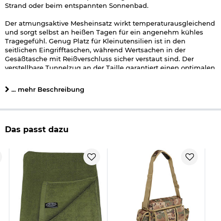
Strand oder beim entspannten Sonnenbad.
Der atmungsaktive Mesheinsatz wirkt temperaturausgleichend
und sorgt selbst an heißen Tagen für ein angenehm kühles
Tragegefühl. Genug Platz für Kleinutensilien ist in den
seitlichen Eingrifftaschen, während Wertsachen in der
Gesäßtasche mit Reißverschluss sicher verstaut sind. Der
verstellbare Tunnelzug an der Taille garantiert einen optimalen
Sitz - beim Schwimmen, beim Sport und beim Relaxen. Neben
diesen vielen praktischen Details sorgt das markante
... mehr Beschreibung
Camouflage-Design für einen Look mit Ansage.
Die funktionelle Swimshort Basic macht jeden Sommertag mit
und sieht auch bei Höchsttemperaturen lässig cool aus.
Das passt dazu
Details zu Brandit Swimshorts Basic Badehose tactical camo:
Mesheinsatz
atmungsaktiv
seitliche Eingrifftaschen
Gesäßtasche mit Reißverschluss
Tunnelzug an der Taille
elastischer Bund
Material: 100 % Nylon
Farbe: tactical camo