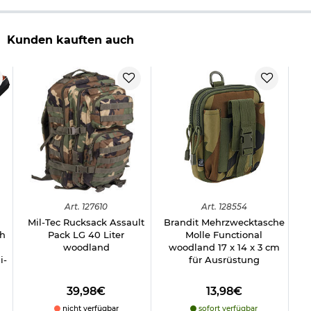
Kunden kauften auch
Art.
127610
Art.
128554
Mil-Tec Rucksack Assault
Brandit Mehrzwecktasche
Ah
Pack LG 40 Liter
Molle Functional
woodland
woodland 17 x 14 x 3 cm
i-
für Ausrüstung
39,98€
13,98€
nicht verfügbar
sofort verfügbar