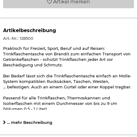
Artikel
merken
Artikelbeschreibung
Art.-Nr.: 128500
Praktisch für Freizeit, Sport, Beruf und auf Reisen:
Trinkflaschentasche von Brandit zum einfachen Transport von
Getränkeflaschen - schützt Trinkflaschen jeder Art vor
Beschädigung und Schmutz.
Bei Bedarf lässt sich die Trinkflaschentasche einfach an Molle-
System kompatiblen Rucksäcken, Taschen, Westen,
... befestigen. Auch an einem Gürtel oder einer Koppel tragbar.
Passend für alle Trinkflaschen, Thermoskannen und
Isolierflaschen mit einem Durchmesser von bis zu 9 cm
(Volumen 0,5 - 1 Liter).
Details zu Brandit Trinkflaschentasche Molle Bottle Holder I:
... mehr Beschreibung
passend für Getränkeflaschen mit ca. 9 cm Durchmesser
(0,5 - 1 Liter)