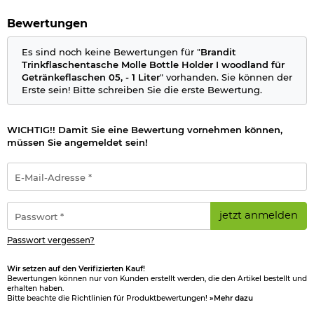
mit PALS-Befestigungsschlaufen für Molle-Systeme
auch am Gürtel tragbar
Bewertungen
einfaches Öffnen und Verschließen durch Kordelzug und
Stopper
Es sind noch keine Bewertungen für "
Brandit
Maße: 21 x 9 x 9 cm
Trinkflaschentasche Molle Bottle Holder I woodland für
Gewicht: 92 g
Getränkeflaschen 05, - 1 Liter
" vorhanden. Sie können der
Material Oberstoff: 100% Polyester 600D, Polychlorid
Erste sein! Bitte schreiben Sie die erste Bewertung.
beschichtet
Material Futter: 100% Polyester
Farbe: woodland
WICHTIG!! Damit Sie eine Bewertung vornehmen können,
Marke: Brandit
müssen Sie angemeldet sein!
Herstellerinformationen
E-
Mail-
Adresse
*
Passwort
jetzt anmelden
*
Passwort vergessen?
Wir setzen auf den Verifizierten Kauf!
Bewertungen können nur von Kunden erstellt werden, die den Artikel bestellt und
erhalten haben.
Bitte beachte die Richtlinien für Produktbewertungen!
»Mehr dazu