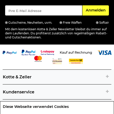
Für den Newsle
Anmelden
Gutscheine, Neuheiten, uvm.
Freie Waffen
Softair
Mit dem kostenlosen Kotte & Zeller Newsletter bleibst du immer auf
dem Laufenden. Du profitierst zusätzlich von regelmäßigen Rabatt-
und Gutscheinaktionen.
Kotte & Zeller
Kundenservice
Diese Webseite verwendet Cookies
Rechtliche Artikelinfos