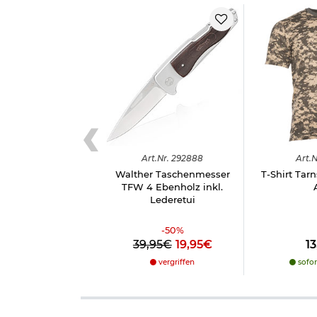
Art.
Nr.
292888
Art.
N
Walther Taschenmesser
T-Shirt Tarn
TFW 4 Ebenholz inkl.
Lederetui
-
50
%
39,95€
19,95€
1
vergriffen
sofor