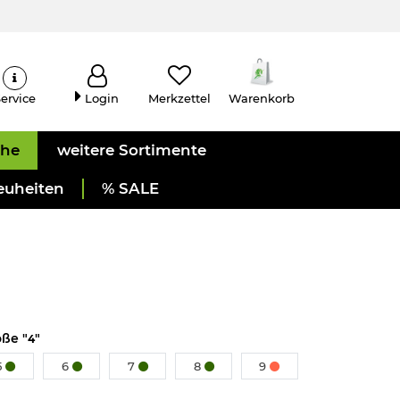
ervice
Login
Merkzettel
Warenkorb
uhe
weitere Sortimente
euheiten
% SALE
ße "
"
4
5
6
7
8
9