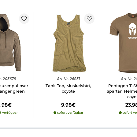
r.
203678
Art.
Nr.
26831
Art.
Nr.
2
puzenpullover
Tank Top, Muskelshirt,
Pentagon T-S
ranger green
coyote
Spartan Helme
coyo
6,98€
9,98€
23,9
t verfügbar
sofort verfügbar
sofort ve