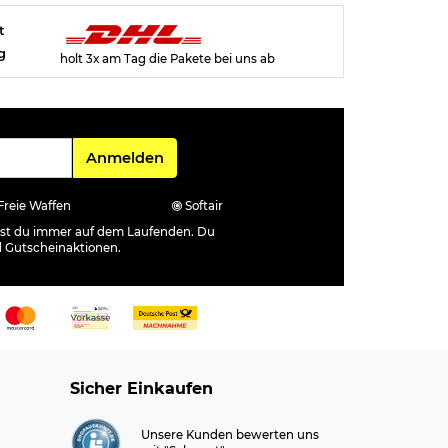
t
g
holt 3x am Tag die Pakete bei uns ab
Für den Newsletter
Anmelden
Freie Waffen
Softair
ibst du immer auf dem Laufenden. Du
d Gutscheinaktionen.
Sicher Einkaufen
Unsere Kunden bewerten uns