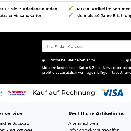
r 1,7 Mio. zufriedene Kunden
40.000 Artikel im Sortimen
utraler Versandkarton
Mehr als 40 Jahre Erfahrun
Gutscheine, Neuheiten, uvm.
Mit dem kostenlosen Kotte & Zeller Newsletter ble
profitierst zusätzlich von regelmäßigen Rabatt- un
nservice
Rechtliche Artikelinfos
ischer Support:
Altersnachweis
Info Schreckschusswaffen