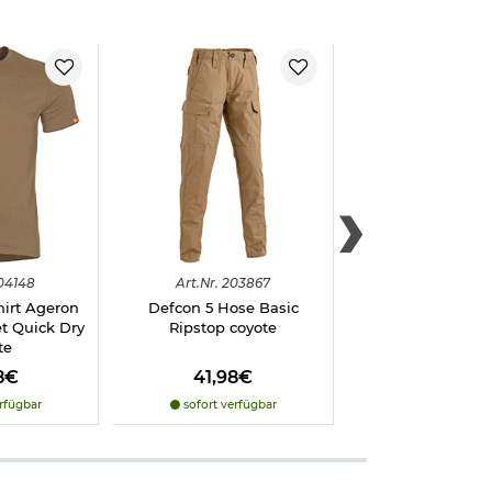
04148
Art.
Nr.
203867
Art.
Nr.
2034
hirt Ageron
Defcon 5 Hose Basic
Teesar BDU Fe
t Quick Dry
Ripstop coyote
Modern Fit Ripst
te
8€
41,98€
34,98€
rfügbar
sofort verfügbar
sofort verfü