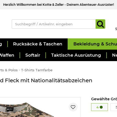
Herzlich Willkommen bei Kotte & Zeller - Deinem Abenteuer-Ausrüster!
S
g
Rucksäcke & Taschen
Bekleidung & Sch
Waffen
Softair
Taktische Ausrüstung
N
rts & Polos
T-Shirts Tarnfarbe
d Fleck mit Nationalitätsabzeichen
Gewählte Grö
4