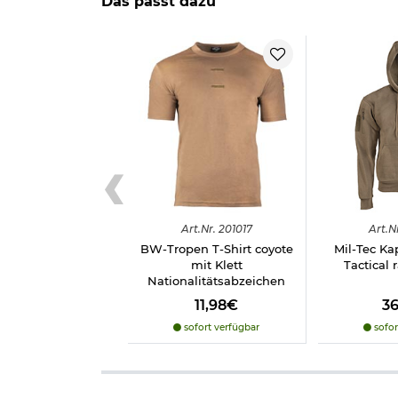
Das passt dazu
Art.
Nr.
201017
Art.
N
BW-Tropen T-Shirt coyote
Mil-Tec Ka
mit Klett
Tactical 
Nationalitätsabzeichen
11,98€
3
sofort verfügbar
sofor