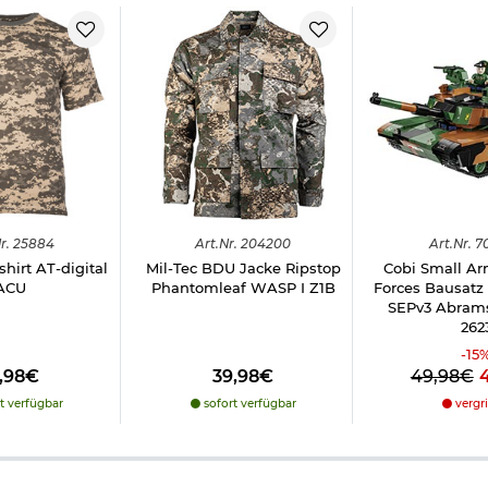
r.
25884
Art.
Nr.
204200
Art.
Nr.
7
shirt AT-digital
Mil-Tec BDU Jacke Ripstop
Cobi Small A
ACU
Phantomleaf WASP I Z1B
Forces Bausatz
SEPv3 Abrams 
262
-
15
3,98€
39,98€
49,98€
t verfügbar
sofort verfügbar
vergri