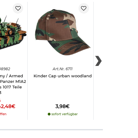
08982
Art.
Nr.
6711
Art.
Nr.
280
rmy / Armed
Kinder Cap urban woodland
Kinder T-Shirt T
 Panzer M1A2
urban
1017 Teile
3
%
42,48€
3,98€
9,49€
ffen
sofort verfügbar
sofort verfü