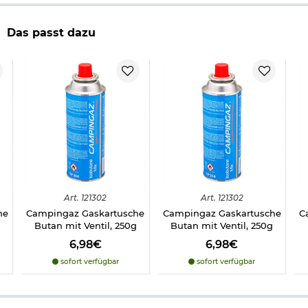
benötigtes Gas: flüssiges Butangas mit Zündung
Gewicht (ohne Gaskartusche) ca. 2.200gr.
Maße: 33 x 28,5 x 8,8 cm
Das passt dazu
Bitte Butangaskartusche extra bestellen. Lieferung erfolgt ohne
Kartusche.
Herstellerinformationen
Art.
121302
Art.
121302
he
Campingaz Gaskartusche
Campingaz Gaskartusche
C
g
Butan mit Ventil, 250g
Butan mit Ventil, 250g
6,98€
6,98€
sofort verfügbar
sofort verfügbar