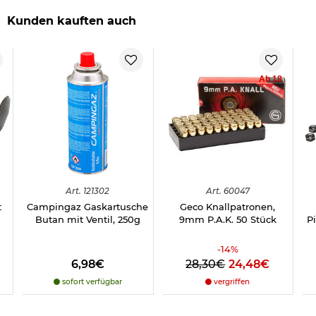
Kunden kauften auch
Ab 18
Art.
121302
Art.
60047
t
Campingaz Gaskartusche
Geco Knallpatronen,
Butan mit Ventil, 250g
9mm P.A.K. 50 Stück
P
-
14
%
6,98€
28,30€
24,48€
sofort verfügbar
vergriffen