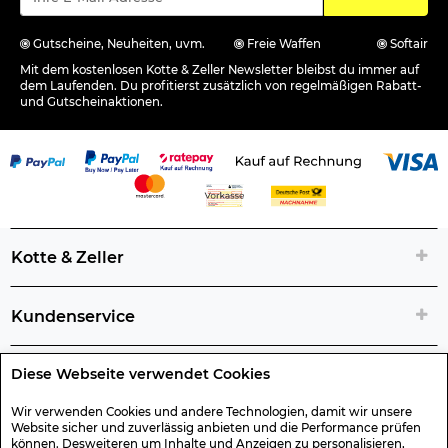
Gutscheine, Neuheiten, uvm.
Freie Waffen
Softair
Mit dem kostenlosen Kotte & Zeller Newsletter bleibst du immer auf
dem Laufenden. Du profitierst zusätzlich von regelmäßigen Rabatt-
und Gutscheinaktionen.
Kotte & Zeller
Kundenservice
Diese Webseite verwendet Cookies
Rechtliche Artikelinfos
Wir verwenden Cookies und andere Technologien, damit wir unsere
Website sicher und zuverlässig anbieten und die Performance prüfen
Geschenk-Gutscheine
können. Desweiteren um Inhalte und Anzeigen zu personalisieren,