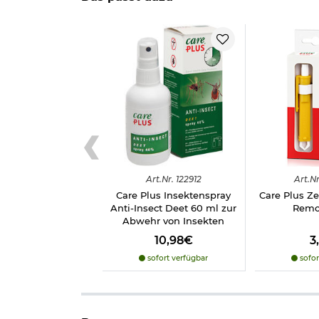
Biozidprodukte vorsichtig verwenden. Vor Gebrau
Achtung:
Hochentzündlich.
Kann Augenreizungen
Herstellerinformationen
Art.
Nr.
122912
Art.
Nr
Care Plus Insektenspray
Care Plus Z
Anti-Insect Deet 60 ml zur
Remo
Abwehr von Insekten
10,98€
3
sofort verfügbar
sofor