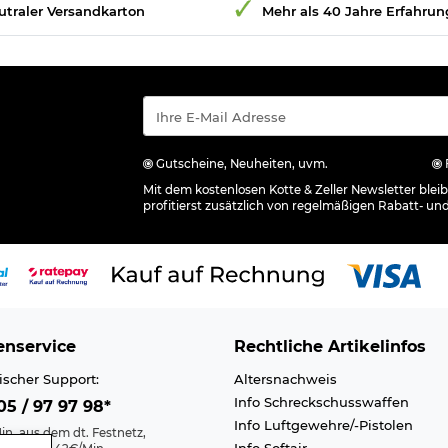
utraler Versandkarton
Mehr als 40 Jahre Erfahrun
Gutscheine, Neuheiten, uvm.
Mit dem kostenlosen Kotte & Zeller Newsletter ble
profitierst zusätzlich von regelmäßigen Rabatt- un
nservice
Rechtliche Artikelinfos
ischer Support:
Altersnachweis
Info Schreckschusswaffen
5 / 97 97 98*
Info Luftgewehre/-Pistolen
in. aus dem dt. Festnetz,