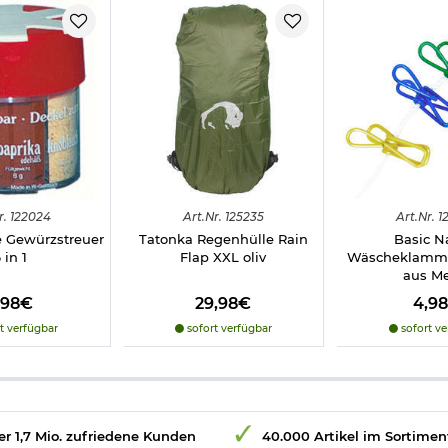
r.
122024
Art.
Nr.
125235
Art.
Nr.
1
e Gewürzstreuer
Tatonka Regenhülle Rain
Basic N
 in 1
Flap XXL oliv
Wäscheklamme
aus Me
,98€
29,98€
4,9
t verfügbar
sofort verfügbar
sofort ve
r 1,7 Mio. zufriedene Kunden
40.000 Artikel im Sortimen