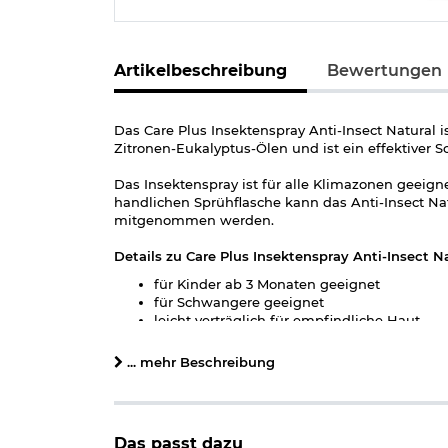
Artikelbeschreibung
Bewertungen
Das Care Plus Insektenspray Anti-Insect Natural is
Zitronen-Eukalyptus-Ölen und ist ein effektiver
Das Insektenspray ist für alle Klimazonen geeign
handlichen Sprühflasche kann das Anti-Insect N
mitgenommen werden.
Details zu Care Plus Insektenspray Anti-Insect Na
für Kinder ab 3 Monaten geeignet
für Schwangere geeignet
leicht verträglich für empfindliche Haut
schützt bis zu 6 Stunden vor Insekten und 
DEET-frei
... mehr Beschreibung
Basis auf Zitronen-Eukalyptus Extrakten
Inhalt: 100 ml
Maße: ca. 4,4 x 4,4 x 13 cm
Gewicht: ca. 113 g
Das passt dazu
Marke: Care Plus