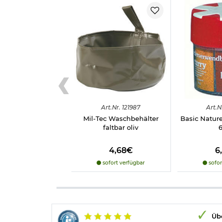
Art.
Nr.
121987
Art.
N
Mil-Tec Waschbehälter
Basic Natur
faltbar oliv
6
4,68€
6
sofort verfügbar
sofor
Übe