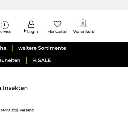
ervice
Login
Merkzettel
Warenkorb
uhe
weitere Sortimente
euheiten
% SALE
n Insekten
. MwSt zzgl.
Versand