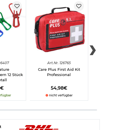
26407
Art.
Nr.
126765
Art.
Nr.
12918
ature
Care Plus First Aid Kit
Basic Nature S
rn 12 Stück
Professional
Ladegerät Basic 
tall
-
11
%
8€
54,98€
89,95€
79,
rfügbar
nicht verfügbar
sofort verfü
t