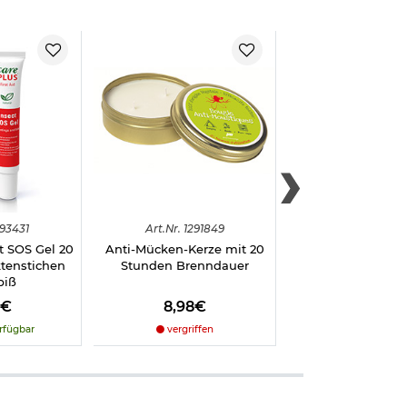
93431
Art.
Nr.
1291849
Art.
Nr.
2040
t SOS Gel 20
Anti-Mücken-Kerze mit 20
101 INC Buschh
ktenstichen
Stunden Brenndauer
Moskitonetz rang
biß
8€
8,98€
14,98€
rfügbar
vergriffen
sofort verfü