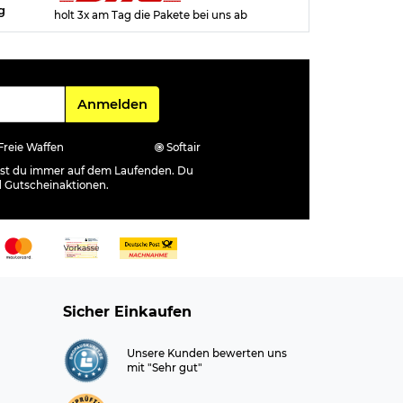
g
holt 3x am Tag die Pakete bei uns ab
Für den Newsletter
Anmelden
Freie Waffen
Softair
ibst du immer auf dem Laufenden. Du
d Gutscheinaktionen.
Sicher Einkaufen
Unsere Kunden bewerten uns
mit "Sehr gut"