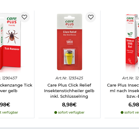
ch stets Etikett und Produktinformationen lesen.
 hervorrufen
.
1290457
Art.
Nr.
1293425
Art.
Nr.
12
eckenzange Tick
Care Plus Click Relief
Care Plus Insec
ver gelb
Insektenstichheiler gelb
ml nach Inse
inkl. Schlüsselring
bzw.-
,98€
8,98€
6,9
t verfügbar
sofort verfügbar
sofort ve