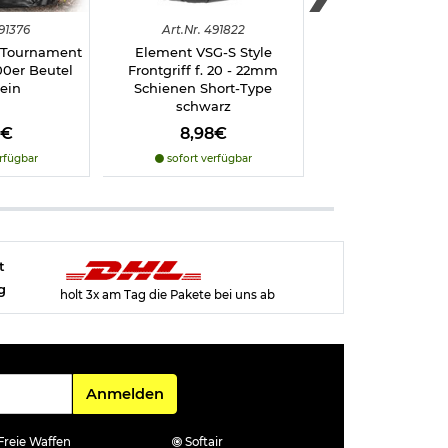
91376
Art.
Nr.
491822
Art.
Nr.
4929
o Tournament
Element VSG-S Style
KLI Hi-Capa 5.1 
00er Beutel
Frontgriff f. 20 - 22mm
Vollmetall CO2B
ein
Schienen Short-Type
schwarz
schwarz
8€
8,98€
129,98€
rfügbar
sofort verfügbar
sofort verfü
t
g
holt 3x am Tag die Pakete bei uns ab
Für den Newsletter
Anmelden
Freie Waffen
Softair