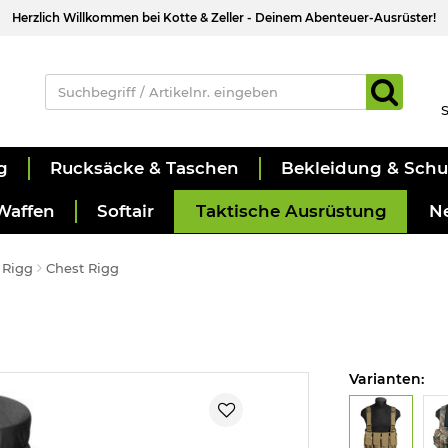
Herzlich Willkommen bei Kotte & Zeller - Deinem Abenteuer-Ausrüster!
S
g
Rucksäcke & Taschen
Bekleidung & Sch
Waffen
Softair
Taktische Ausrüstung
N
 Rigg
Chest Rigg
Varianten: