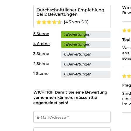
Wir 
Durchschnittlicher Empfehlung
Bewe
bei 2 Bewertungen
(4.5 von 5.0)
5 Sterne
1 Bewertungen
Top!!
4 Sterne
1 Bewertungen
Was 
ans 
3 Sterne
0 Bewertungen
sons
2 Sterne
0 Bewertungen
1 Sterne
0 Bewertungen
Fra
WICHTIG!! Damit Sie eine Bewertung
Sind
vornehmen können, müssen Sie
eine
angemeldet sein!
im v
E-
Mail-
Adresse
*
Passwort