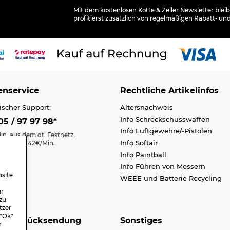
Mit dem kostenlosen Kotte & Zeller Newsletter ble
profitierst zusätzlich von regelmäßigen Rabatt- un
nservice
Rechtliche Artikelinfos
ischer Support:
Altersnachweis
Info Schreckschusswaffen
5 / 97 97 98*
Info Luftgewehre/-Pistolen
in. aus dem dt. Festnetz,
Info Softair
nk max. 0,42€/Min.
Info Paintball
Kontakt
Info Führen von Messern
efreiheit
site
WEEE und Batterie Recycling
n A-Z
ür
zu
tzer
 "Ok"
nd & Rücksendung
Sonstiges
r