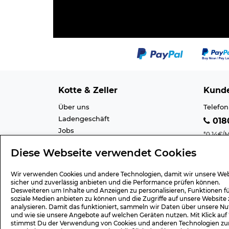
Kotte & Zeller
Kunde
Über uns
Telefon
Ladengeschäft
0180
Jobs
*0,14€/M
Cookie-Einstellung
Mobilfu
Diese Webseite verwendet Cookies
Datenschutz
E-Mail 
AGB
Barrier
Wir verwenden Cookies und andere Technologien, damit wir unsere Web
Impressum
Lexiko
sicher und zuverlässig anbieten und die Performance prüfen können.
Desweiteren um Inhalte und Anzeigen zu personalisieren, Funktionen f
soziale Medien anbieten zu können und die Zugriffe auf unsere Website 
analysieren. Damit das funktioniert, sammeln wir Daten über unsere Nu
und wie sie unsere Angebote auf welchen Geräten nutzen. Mit Klick auf
Geschenk-Gutscheine
Versa
stimmst Du der Verwendung von Cookies und anderen Technologien zu