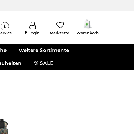
ervice
Login
Merkzettel
Warenkorb
uhe
weitere Sortimente
euheiten
% SALE