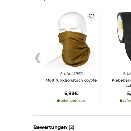
Art.
Nr.
121952
Art.
N
Multifunktionstuch coyote
Klebeban
sc
6,98€
5
sofort verfügbar
sofor
Bewertungen
(2)