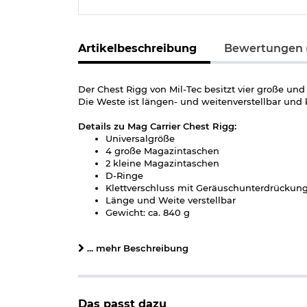
Artikelbeschreibung
Bewertungen 
Der Chest Rigg von Mil-Tec besitzt vier große un
Die Weste ist längen- und weitenverstellbar und
Details zu Mag Carrier Chest Rigg:
Universalgröße
4 große Magazintaschen
2 kleine Magazintaschen
D-Ringe
Klettverschluss mit Geräuschunterdrückun
Länge und Weite verstellbar
Gewicht: ca. 840 g
Material: 100% Polyester
Farbe: coyote
... mehr Beschreibung
Marke: Mil-Tec
Herstellerinformationen
Das passt dazu