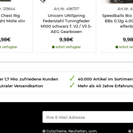
r.
129644
Art.
Nr.
496757
Art.
Nr.
4
 Chest Rig
Unicorn UNISpring
Speedballs Bi
ht Molle oliv
Federstahl Tuningfeder
BBs 0.12g 4.0
M100 schwarz f. V2 / V3 S-
elfenb
AEG Gearboxen
9,98€
9,98€
9,9
t verfügbar
sofort verfügbar
sofort ve
r 1,7 Mio. zufriedene Kunden
40.000 Artikel im Sortimen
utraler Versandkarton
Mehr als 40 Jahre Erfahrun
Gutscheine, Neuheiten, uvm.