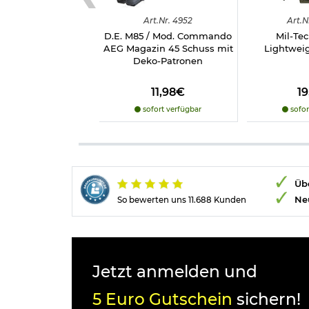
Art.
Nr.
4952
Art.
N
D.E. M85 / Mod. Commando
Mil-Tec
AEG Magazin 45 Schuss mit
Lightweig
Deko-Patronen
11,98€
1
sofort verfügbar
sofor
Übe
Ne
So bewerten uns 11.688 Kunden
Jetzt anmelden und
5 Euro Gutschein
sichern!