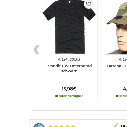
Art.
Nr.
201313
Art.
N
Brandit BW Unterhemd
Baseball 
schwarz
15,98€
4
sofort verfügbar
sofor
Übe