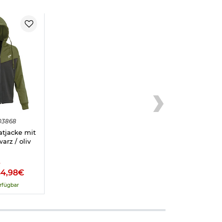
03868
atjacke mit
rz / oliv
%
64,98€
rfügbar