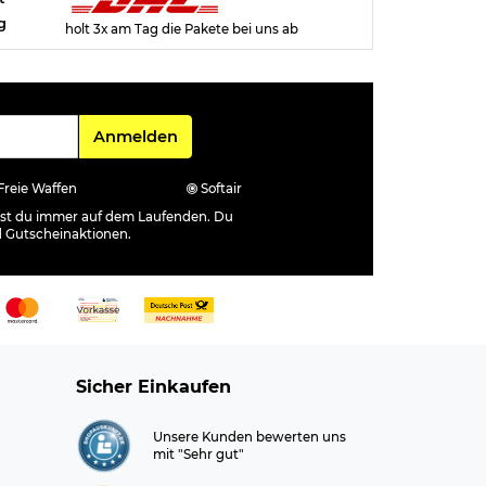
g
holt 3x am Tag die Pakete bei uns ab
Für den Newsletter
Anmelden
Freie Waffen
Softair
ibst du immer auf dem Laufenden. Du
d Gutscheinaktionen.
Sicher Einkaufen
Unsere Kunden bewerten uns
mit "Sehr gut"