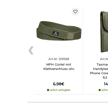
Art.
Nr.
1291568
Art.
N
MFH Gürtel mit
Tasman
Klettverschluss oliv
Handytas
Phone Cover
9,5
6,98€
1
sofort verfügbar
sofor