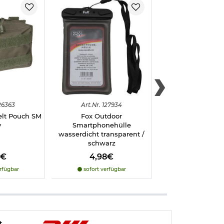
26363
Art.
Nr.
127934
Art.
Nr.
12915
elt Pouch SM
Fox Outdoor
MFH Gürtel 
v
Smartphonehülle
Klettverschlus
wasserdicht transparent /
schwarz
8€
4,98€
6,98€
rfügbar
sofort verfügbar
sofort verfü
t