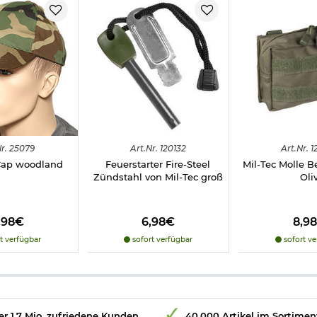
r.
25079
Art.
Nr.
120132
Art.
Nr.
1
Cap woodland
Feuerstarter Fire-Steel
Mil-Tec Molle B
Zündstahl von Mil-Tec groß
Oli
,98€
6,98€
8,9
t verfügbar
sofort verfügbar
sofort ve
r 1,7 Mio. zufriedene Kunden
40.000 Artikel im Sortimen