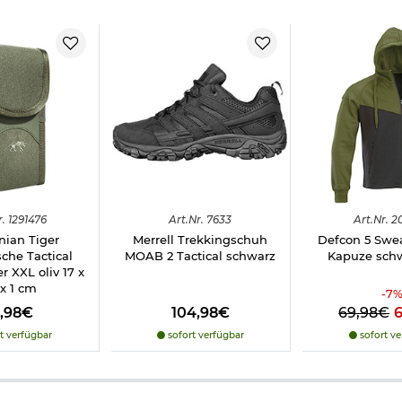
r.
1291476
Art.
Nr.
7633
Art.
Nr.
2
ian Tiger
Merrell Trekkingschuh
Defcon 5 Swe
che Tactical
MOAB 2 Tactical schwarz
Kapuze schwa
 XXL oliv 17 x
 x 1 cm
-
7
4,98€
104,98€
69,98€
t verfügbar
sofort verfügbar
sofort ve