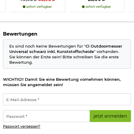
Farbe: schwarz
sofort verfügbar
sofort verfügbar
Marke: Commando Industries
Bestimmte Messer dürfen nicht überall geführt werden,
deshalb beachten Sie bitte folgenden
Informationslink
über
Bewertungen
das:
Führen von Messern
§42a
Es sind noch keine Bewertungen für "
CI Outdoormesser
Wichtige waffenrechtliche Informationen: Artikel frei ab 18
Universal schwarz inkl. Kunststoffscheide
" vorhanden.
Jahren - Dieser Artikel kann nur versendet werden, wenn Sie
Sie können der Erste sein! Bitte schreiben Sie die erste
uns einen
Altersnachweis
zusenden, sofern uns dieser noch
Bewertung.
nicht vorliegt. (bitte den Link:
"Altersnachweis"
für genaue
Infos anklicken)
WICHTIG!! Damit Sie eine Bewertung vornehmen können,
Herstellerinformationen
müssen Sie angemeldet sein!
E-
Mail-
Adresse
*
Passwort
jetzt anmelden
*
Passwort vergessen?