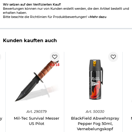
Wir setzen auf den Verifizierten Kauf!
Bewertungen können nur von Kunden erstellt werden, die den Artikel bestellt und
erhalten haben.
Bitte beachte die Richtlinien für Produktbewertungen!
»Mehr dazu
Kunden kauften auch
Ab 18
Art.
290579
Art.
50030
y
Mil-Tec Survival Messer
BlackField Abwehrspray
US Pilot
Pepper Fog 50ml,
Vernebelungskopf