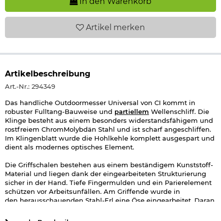
In den Warenkorb
Artikel
merken
Artikelbeschreibung
Art.-Nr.: 294349
Das handliche Outdoormesser Universal von CI kommt in
robuster Fulltang-Bauweise und
partiellem
Wellenschliff. Die
Klinge besteht aus einem besonders widerstandsfähigem und
rostfreiem ChromMolybdän Stahl und ist scharf angeschliffen.
Im Klingenblatt wurde die Hohlkehle komplett ausgespart und
dient als modernes optisches Element.
Die Griffschalen bestehen aus einem beständigem Kunststoff-
Material und liegen dank der eingearbeiteten Strukturierung
sicher in der Hand. Tiefe Fingermulden und ein Parierelement
schützen vor Arbeitsunfällen. Am Griffende wurde in
den herausschauenden Stahl-Erl eine Öse eingearbeitet. Daran
können Handschlaufen oder Bändchen geknotet.