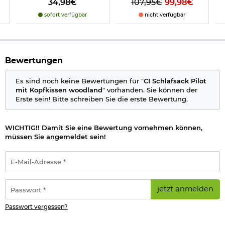
34,98€
107,95€
99,98€
sofort verfügbar
nicht verfügbar
Bewertungen
Es sind noch keine Bewertungen für "
CI Schlafsack Pilot
mit Kopfkissen woodland
" vorhanden. Sie können der
Erste sein! Bitte schreiben Sie die erste Bewertung.
WICHTIG!! Damit Sie eine Bewertung vornehmen können,
müssen Sie angemeldet sein!
E-
Mail-
Adresse
*
Passwort
jetzt anmelden
*
Passwort vergessen?