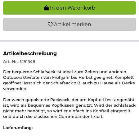
In den Warenkorb
Artikel
merken
Artikelbeschreibung
Art.-Nr.: 1291548
Der bequeme Schlafsack ist ideal zum Zelten und anderen
Outdooraktivitäten von Frühjahr bis Herbst geeignet. Komplett
geöffnet lässt sich der Schlafsack z.B. auch zu Hause als Decke
verwenden.
Der weich gepolsterte Packsack, der am Kopfteil fest angenäht
ist, wird als bequemes Kopfkissen genutzt. Wird der Schlafsack
nicht mehr benötigt, so wird er einfach ins Kopfteil eingerollt
und durch die elastischen Gummibänder fixiert.
Lieferumfang:
CI Schlafsack Pilot mit Kopfkissen woodland